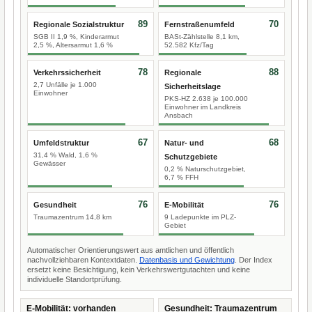
89
70
Regionale Sozialstruktur
Fernstraßenumfeld
SGB II 1,9 %, Kinderarmut
BASt-Zählstelle 8,1 km,
2,5 %, Altersarmut 1,6 %
52.582 Kfz/Tag
78
88
Verkehrssicherheit
Regionale
2,7 Unfälle je 1.000
Sicherheitslage
Einwohner
PKS-HZ 2.638 je 100.000
Einwohner im Landkreis
Ansbach
67
68
Umfeldstruktur
Natur- und
31,4 % Wald, 1,6 %
Schutzgebiete
Gewässer
0,2 % Naturschutzgebiet,
6,7 % FFH
76
76
Gesundheit
E-Mobilität
Traumazentrum 14,8 km
9 Ladepunkte im PLZ-
Gebiet
Automatischer Orientierungswert aus amtlichen und öffentlich
nachvollziehbaren Kontextdaten.
Datenbasis und Gewichtung
. Der Index
ersetzt keine Besichtigung, kein Verkehrswertgutachten und keine
individuelle Standortprüfung.
E-Mobilität: vorhanden
Gesundheit: Traumazentrum