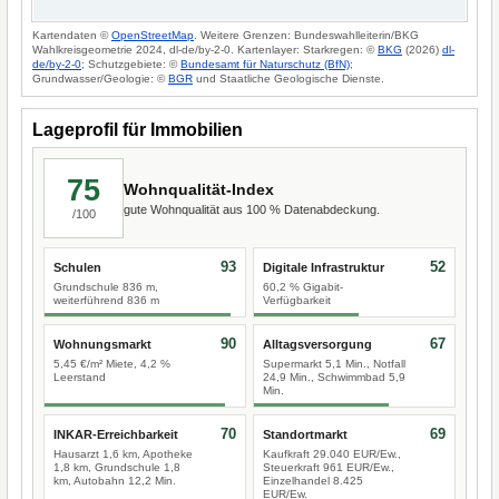
Kartendaten ©
OpenStreetMap
. Weitere Grenzen: Bundeswahlleiterin/BKG
Wahlkreisgeometrie 2024, dl-de/by-2-0. Kartenlayer: Starkregen: ©
BKG
(2026)
dl-
de/by-2-0
; Schutzgebiete: ©
Bundesamt für Naturschutz (BfN)
;
Grundwasser/Geologie: ©
BGR
und Staatliche Geologische Dienste.
Lageprofil für Immobilien
75
Wohnqualität-Index
gute Wohnqualität aus 100 % Datenabdeckung.
/100
93
52
Schulen
Digitale Infrastruktur
Grundschule 836 m,
60,2 % Gigabit-
weiterführend 836 m
Verfügbarkeit
90
67
Wohnungsmarkt
Alltagsversorgung
5,45 €/m² Miete, 4,2 %
Supermarkt 5,1 Min., Notfall
Leerstand
24,9 Min., Schwimmbad 5,9
Min.
70
69
INKAR-Erreichbarkeit
Standortmarkt
Hausarzt 1,6 km, Apotheke
Kaufkraft 29.040 EUR/Ew.,
1,8 km, Grundschule 1,8
Steuerkraft 961 EUR/Ew.,
km, Autobahn 12,2 Min.
Einzelhandel 8.425
EUR/Ew.