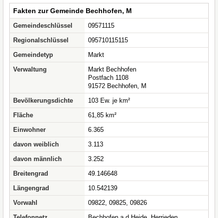
Fakten zur Gemeinde Bechhofen, M
Gemeindeschlüssel
09571115
Regionalschlüssel
095710115115
Gemeindetyp
Markt
Verwaltung
Markt Bechhofen
Postfach 1108
91572 Bechhofen, M
Bevölkerungsdichte
103 Ew. je km²
Fläche
61,85 km²
Einwohner
6.365
davon weiblich
3.113
davon männlich
3.252
Breitengrad
49.146648
Längengrad
10.542139
Vorwahl
09822, 09825, 09826
Telefonnetz
Bechhofen a d Heide, Herrieden,