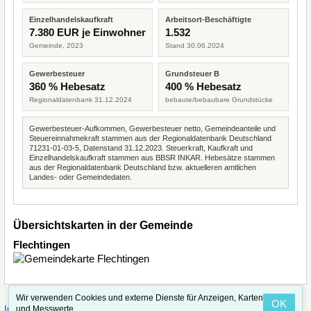
Einzelhandelskaufkraft
Arbeitsort-Beschäftigte
7.380 EUR je Einwohner
1.532
Gemeinde, 2023
Stand 30.06.2024
Gewerbesteuer
Grundsteuer B
360 % Hebesatz
400 % Hebesatz
Regionaldatenbank 31.12.2024
bebaute/bebaubare Grundstücke
Gewerbesteuer-Aufkommen, Gewerbesteuer netto, Gemeindeanteile und
Steuereinnahmekraft stammen aus der Regionaldatenbank Deutschland
71231-01-03-5, Datenstand 31.12.2023. Steuerkraft, Kaufkraft und
Einzelhandelskaufkraft stammen aus BBSR INKAR. Hebesätze stammen
aus der Regionaldatenbank Deutschland bzw. aktuelleren amtlichen
Landes- oder Gemeindedaten.
Übersichtskarten in der Gemeinde
Flechtingen
Wir verwenden Cookies und externe Dienste für Anzeigen, Karten
OK
·
·
und Messwerte.
Impressum
Straßenindex
Valid CSS