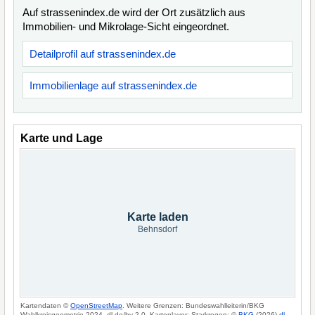
Auf strassenindex.de wird der Ort zusätzlich aus
Immobilien- und Mikrolage-Sicht eingeordnet.
Detailprofil auf strassenindex.de
Immobilienlage auf strassenindex.de
Karte und Lage
Karte laden
Behnsdorf
Kartendaten ©
OpenStreetMap
. Weitere Grenzen: Bundeswahlleiterin/BKG
Wahlkreisgeometrie 2024, dl-de/by-2-0. Kartenlayer: Starkregen: ©
BKG
(2026)
dl-