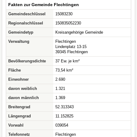
Fakten zur Gemeinde Flechtingen
Gemeindeschlüssel
15083230
Regionalschlüssel
150835052230
Gemeindetyp
Kreisangehörige Gemeinde
Verwaltung
Flechtingen
Lindenplatz 13-15
39345 Flechtingen
Bevölkerungsdichte
37 Ew. je km²
Fläche
73,54 km²
Einwohner
2.690
davon weiblich
1.321
davon männlich
1.369
Breitengrad
52.313343
Längengrad
11.152825
Vorwahl
039054
Telefonnetz
Flechtingen