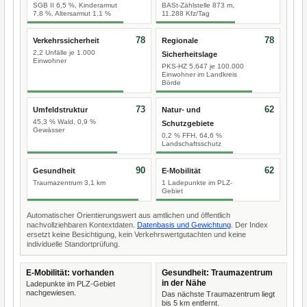
SGB II 6,5 %, Kinderarmut
BASt-Zählstelle 873 m,
7,8 %, Altersarmut 1,1 %
11.288 Kfz/Tag
78
78
Verkehrssicherheit
Regionale
2,2 Unfälle je 1.000
Sicherheitslage
Einwohner
PKS-HZ 5.647 je 100.000
Einwohner im Landkreis
Börde
73
62
Umfeldstruktur
Natur- und
45,3 % Wald, 0,9 %
Schutzgebiete
Gewässer
0,2 % FFH, 64,6 %
Landschaftsschutz
90
62
Gesundheit
E-Mobilität
Traumazentrum 3,1 km
1 Ladepunkte im PLZ-
Gebiet
Automatischer Orientierungswert aus amtlichen und öffentlich
nachvollziehbaren Kontextdaten.
Datenbasis und Gewichtung
. Der Index
ersetzt keine Besichtigung, kein Verkehrswertgutachten und keine
individuelle Standortprüfung.
E-Mobilität: vorhanden
Gesundheit: Traumazentrum
in der Nähe
Ladepunkte im PLZ-Gebiet
nachgewiesen.
Das nächste Traumazentrum liegt
bis 5 km entfernt.