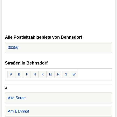
Alle Postleitzahlgebiete von Behnsdorf
39356
Straßen in Behnsdorf
A
B
F
H
K
M
N
S
W
A
Alte Sorge
Am Bahnhof