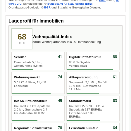
de/by-2-0
; Schutzgebiete: ©
Bundesamt für Naturschutz (BfN)
;
Grundwasser/Geologie: ©
BGR
und Staatliche Geologische Dienste.
Lageprofil für Immobilien
68
Wohnqualität-Index
solide Wohnqualität aus 100 % Datenabdeckung.
/100
41
88
Schulen
Digitale Infrastruktur
Grundschule 5,0 km,
88,0 % Gigabit-
weiterführend 5,6 km
Verfügbarkeit
74
61
Wohnungsmarkt
Alltagsversorgung
5,01 €/m² Miete, 11,4 %
Supermarkt 5,1 Min., Notfall
Leerstand
18,9 Min., Schwimmbad
17,1 Min.
49
63
INKAR-Erreichbarkeit
Standortmarkt
Hausarzt 2,7 km, Apotheke
Kaufkraft 27.973 EUR/Ew.,
2,6 km, Grundschule 2,7
Steuerkraft 727 EUR/Ew.,
km, Autobahn 18,0 Min.
Einzelhandel 7.380
EUR/Ew.
78
64
Regionale Sozialstruktur
Fernstraßenumfeld