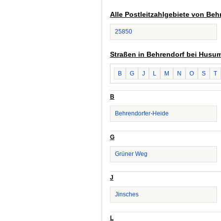
Alle Postleitzahlgebiete von Be
25850
Straßen in Behrendorf bei Husu
B
G
J
L
M
N
O
S
T
B
Behrendorfer-Heide
G
Grüner Weg
J
Jinsches
L