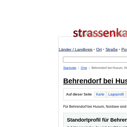
Länder / Landkreis
·
Ort
·
Straße
·
Pos
Startseite
Orte
Behrendorf bei Husum, N
Behrendorf bei Hu
Auf dieser Seite
Karte
Lageprofil
Für Behrendorf bei Husum, Nordsee sind 1
Standortprofil für Behr