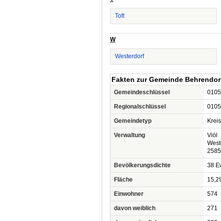
Toft
W
Westerdorf
Fakten zur Gemeinde Behrendor
Gemeindeschlüssel
0105
Regionalschlüssel
0105
Gemeindetyp
Krei
Verwaltung
Viöl
West
2585
Bevölkerungsdichte
38 Ew
Fläche
15,2
Einwohner
574
davon weiblich
271