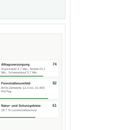
74
Alltagsversorgung
Supermarkt 4,7 Min., Notfall 20,1
Min., Schwimmbad 5,7 Min.
82
Fernstraßenumfeld
BASt-Zählstelle 12,4 km, 41.800
Kfz/Tag
61
Natur- und Schutzgebiete
28,7 % Landschaftsschutz