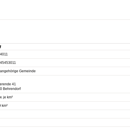
f
4011
45453011
sangehörige Gemeinde
erende 41
0 Behrendorf
. je km²
9 km²