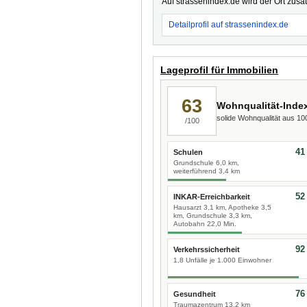
Auf strassenindex.de wird der Ort zusä
Detailprofil auf strassenindex.de
Lageprofil für Immobilien
63
Wohnqualität-Inde
solide Wohnqualität aus 1
/100
41
Schulen
Grundschule 6,0 km,
weiterführend 3,4 km
52
INKAR-Erreichbarkeit
Hausarzt 3,1 km, Apotheke 3,5
km, Grundschule 3,3 km,
Autobahn 22,0 Min.
92
Verkehrssicherheit
1,8 Unfälle je 1.000 Einwohner
76
Gesundheit
Traumazentrum 13,2 km