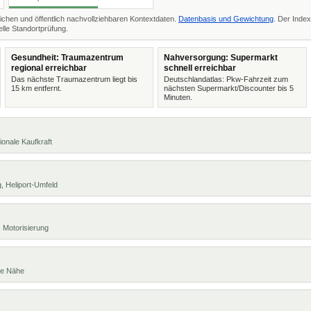
ichen und öffentlich nachvollziehbaren Kontextdaten.
Datenbasis und Gewichtung
. Der Index
lle Standortprüfung.
Gesundheit: Traumazentrum
Nahversorgung: Supermarkt
regional erreichbar
schnell erreichbar
Das nächste Traumazentrum liegt bis
Deutschlandatlas: Pkw-Fahrzeit zum
15 km entfernt.
nächsten Supermarkt/Discounter bis 5
Minuten.
ionale Kaufkraft
, Heliport-Umfeld
 Motorisierung
te Nähe