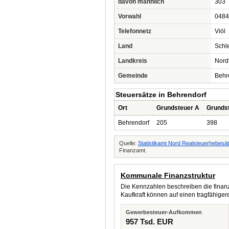
davon männlich
303
Vorwahl
0484
Telefonnetz
Viöl
Land
Schl
Landkreis
Nord
Gemeinde
Behr
Steuersätze in Behrendorf
Ort
Grundsteuer A
Grunds
Behrendorf
205
398
Quelle:
Statistikamt Nord Realsteuerhebesä
Finanzamt.
Kommunale Finanzstruktur
Die Kennzahlen beschreiben die finanzi
Kaufkraft können auf einen tragfähig
Gewerbesteuer-Aufkommen
957 Tsd. EUR