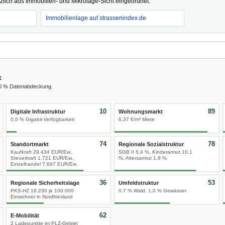
tzlich aus Immobilien- und Mikrolage-Sicht eingeordnet.
Immobilienlage auf strassenindex.de
x
00 % Datenabdeckung.
10
89
Digitale Infrastruktur
Wohnungsmarkt
0,0 % Gigabit-Verfügbarkeit
6,37 €/m² Miete
74
78
Standortmarkt
Regionale Sozialstruktur
Kaufkraft 29.434 EUR/Ew.,
SGB II 6,4 %, Kinderarmut 10,1
Steuerkraft 1.721 EUR/Ew.,
%, Altersarmut 1,9 %
Einzelhandel 7.697 EUR/Ew.
36
53
Regionale Sicherheitslage
Umfeldstruktur
PKS-HZ 16.230 je 100.000
0,7 % Wald, 1,0 % Gewässer
Einwohner in Nordfriesland
62
E-Mobilität
2 Ladepunkte im PLZ-Gebiet