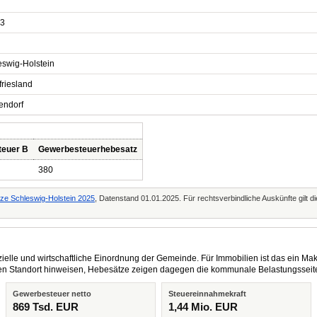
3
eswig-Holstein
friesland
endorf
teuer B
Gewerbesteuerhebesatz
380
tze Schleswig-Holstein 2025
, Datenstand 01.01.2025. Für rechtsverbindliche Auskünfte gilt 
elle und wirtschaftliche Einordnung der Gemeinde. Für Immobilien ist das ein Mak
eren Standort hinweisen, Hebesätze zeigen dagegen die kommunale Belastungsseit
Gewerbesteuer netto
Steuereinnahmekraft
869 Tsd. EUR
1,44 Mio. EUR