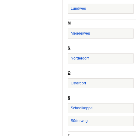
Lundweg
M
Meiereiweg
N
Norderdorf
O
Osterdorf
S
Schoolkoppel
Süderweg
T