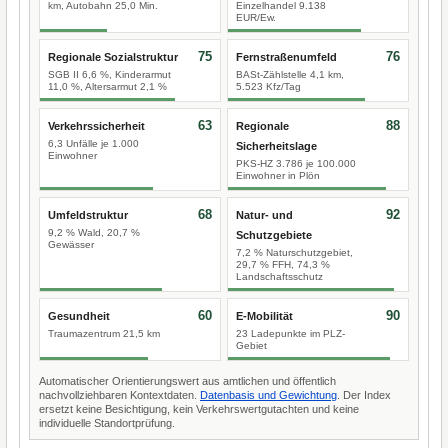
km, Autobahn 25,0 Min.
Einzelhandel 9.138
EUR/Ew.
75
76
Regionale Sozialstruktur
Fernstraßenumfeld
SGB II 6,6 %, Kinderarmut
BASt-Zählstelle 4,1 km,
11,0 %, Altersarmut 2,1 %
5.523 Kfz/Tag
63
88
Verkehrssicherheit
Regionale
6,3 Unfälle je 1.000
Sicherheitslage
Einwohner
PKS-HZ 3.786 je 100.000
Einwohner in Plön
68
92
Umfeldstruktur
Natur- und
9,2 % Wald, 20,7 %
Schutzgebiete
Gewässer
7,2 % Naturschutzgebiet,
29,7 % FFH, 74,3 %
Landschaftsschutz
60
90
Gesundheit
E-Mobilität
Traumazentrum 21,5 km
23 Ladepunkte im PLZ-
Gebiet
Automatischer Orientierungswert aus amtlichen und öffentlich
nachvollziehbaren Kontextdaten.
Datenbasis und Gewichtung
. Der Index
ersetzt keine Besichtigung, kein Verkehrswertgutachten und keine
individuelle Standortprüfung.