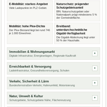
E-Mobilität: starkes Angebot
Naturschutz: prägender
Schutzgebietsanteil
Viele Ladepunkte im PLZ-Gebiet.
BfN: Naturschutzgebiet oder
Nationalpark prägt mindestens 5 %
der Gemeindefläche.
Mobilität: hohe Pkw-Dichte
Breitband:
unterdurchschnittliche
Der Pkw-Bestand liegt bei rund 746
je 1.000 Einwohner.
Gigabit-Verfügbarkeit
Die Gigabit-Abdeckung liegt unter
50 % der Haushalte.
Immobilien & Wohnungsmarkt
Digitale Infrastruktur, Energieanlagen, Regionale Kaufkraft
Erreichbarkeit & Versorgung
Ladeinfrastruktur, Gesundheitsversorgung, Schulen
Verkehr, Sicherheit & Lärm
Bundesfernstraßen-Verkehr, Hafenumfeld, Motorisierung
Natur, Umwelt & Kultur
Schutzgebiete, Schutzgebiete Nähe, Flächennutzung