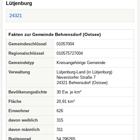
Lütjenburg
24321
Fakten zur Gemeinde Behrensdorf (Ostsee)
Gemeindeschlüssel
01057004
Regionalschlüssel
010575727004
Gemeindetyp
Kreisangehörige Gemeinde
Verwaltung
Lütjenburg-Land (in Lütjenburg)
Neverstorfer Straße 7
24321 Behrensdorf (Ostsee)
Bevölkerungsdichte
30 Ew. je km²
Fläche
20,91 km²
Einwohner
626
davon weiblich
315
davon männlich
311
Breitengrad
54.296265