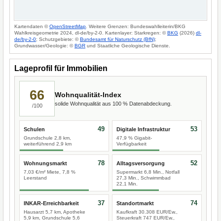
Kartendaten ©
OpenStreetMap
. Weitere Grenzen: Bundeswahlleiterin/BKG
Wahlkreisgeometrie 2024, dl-de/by-2-0. Kartenlayer: Starkregen: ©
BKG
(2026)
dl-
de/by-2-0
; Schutzgebiete: ©
Bundesamt für Naturschutz (BfN)
;
Grundwasser/Geologie: ©
BGR
und Staatliche Geologische Dienste.
Lageprofil für Immobilien
66
Wohnqualität-Index
solide Wohnqualität aus 100 % Datenabdeckung.
/100
49
53
Schulen
Digitale Infrastruktur
Grundschule 2,8 km,
47,9 % Gigabit-
weiterführend 2,9 km
Verfügbarkeit
78
52
Wohnungsmarkt
Alltagsversorgung
7,03 €/m² Miete, 7,8 %
Supermarkt 6,8 Min., Notfall
Leerstand
27,3 Min., Schwimmbad
22,1 Min.
37
74
INKAR-Erreichbarkeit
Standortmarkt
Hausarzt 5,7 km, Apotheke
Kaufkraft 30.308 EUR/Ew.,
5,9 km, Grundschule 5,6
Steuerkraft 747 EUR/Ew.,