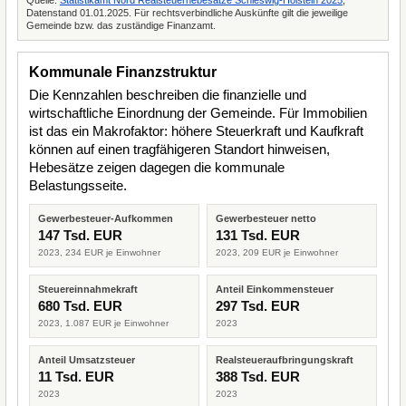
Quelle:
Statistikamt Nord Realsteuerhebesätze Schleswig-Holstein 2025
,
Datenstand 01.01.2025. Für rechtsverbindliche Auskünfte gilt die jeweilige
Gemeinde bzw. das zuständige Finanzamt.
Kommunale Finanzstruktur
Die Kennzahlen beschreiben die finanzielle und
wirtschaftliche Einordnung der Gemeinde. Für Immobilien
ist das ein Makrofaktor: höhere Steuerkraft und Kaufkraft
können auf einen tragfähigeren Standort hinweisen,
Hebesätze zeigen dagegen die kommunale
Belastungsseite.
Gewerbesteuer-Aufkommen
Gewerbesteuer netto
147 Tsd. EUR
131 Tsd. EUR
2023, 234 EUR je Einwohner
2023, 209 EUR je Einwohner
Steuereinnahmekraft
Anteil Einkommensteuer
680 Tsd. EUR
297 Tsd. EUR
2023, 1.087 EUR je Einwohner
2023
Anteil Umsatzsteuer
Realsteueraufbringungskraft
11 Tsd. EUR
388 Tsd. EUR
2023
2023