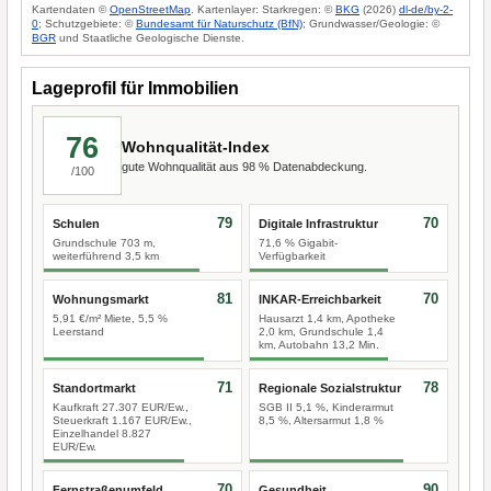
Kartendaten ©
OpenStreetMap
. Kartenlayer: Starkregen: ©
BKG
(2026)
dl-de/by-2-
0
; Schutzgebiete: ©
Bundesamt für Naturschutz (BfN)
; Grundwasser/Geologie: ©
BGR
und Staatliche Geologische Dienste.
Lageprofil für Immobilien
76
Wohnqualität-Index
gute Wohnqualität aus 98 % Datenabdeckung.
/100
79
70
Schulen
Digitale Infrastruktur
Grundschule 703 m,
71,6 % Gigabit-
weiterführend 3,5 km
Verfügbarkeit
81
70
Wohnungsmarkt
INKAR-Erreichbarkeit
5,91 €/m² Miete, 5,5 %
Hausarzt 1,4 km, Apotheke
Leerstand
2,0 km, Grundschule 1,4
km, Autobahn 13,2 Min.
71
78
Standortmarkt
Regionale Sozialstruktur
Kaufkraft 27.307 EUR/Ew.,
SGB II 5,1 %, Kinderarmut
Steuerkraft 1.167 EUR/Ew.,
8,5 %, Altersarmut 1,8 %
Einzelhandel 8.827
EUR/Ew.
70
90
Fernstraßenumfeld
Gesundheit