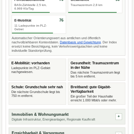
BASt-Zählstelle 2,5 km,
Traumazentrum 2,8 km
6.969 Kfz/Tag
76
E-Mobilität
11 Ladepunkte im PLZ-
Gebiet
Automatischer Orientierungswert aus amtlichen und öffentlich
nachvollziehbaren Kontextdaten.
Datenbasis und Gewichtung
. Der Index
ersetzt keine Besichtigung, kein Verkehrswertgutachten und keine
individuelle Standortprüfung.
E-Mobilität: vorhanden
Gesundheit: Traumazentrum
in der Nähe
Ladepunkte im PLZ-Gebiet
nachgewiesen.
Das nächste Traumazentrum liegt
bis 5 km entfernt.
Schule: Grundschule sehr nah
Breitband: gute Gigabit-
Verfügbarkeit
Die nächste Grundschule liegt bis
750 m entfernt.
Ein großer Teil der Haushalte
erreicht 1.000 Mbit/s oder mehr.
Immobilien & Wohnungsmarkt
Digitale Infrastruktur, Energieanlagen, Regionale Kaufkraft
Erreichbarkeit & Versorgung