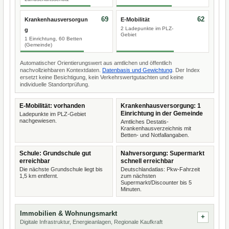
69
62
Krankenhausversorgun
E-Mobilität
2 Ladepunkte im PLZ-
g
Gebiet
1 Einrichtung, 60 Betten
(Gemeinde)
Automatischer Orientierungswert aus amtlichen und öffentlich
nachvollziehbaren Kontextdaten.
Datenbasis und Gewichtung
. Der Index
ersetzt keine Besichtigung, kein Verkehrswertgutachten und keine
individuelle Standortprüfung.
E-Mobilität: vorhanden
Krankenhausversorgung: 1
Einrichtung in der Gemeinde
Ladepunkte im PLZ-Gebiet
nachgewiesen.
Amtliches Destatis-
Krankenhausverzeichnis mit
Betten- und Notfallangaben.
Schule: Grundschule gut
Nahversorgung: Supermarkt
erreichbar
schnell erreichbar
Die nächste Grundschule liegt bis
Deutschlandatlas: Pkw-Fahrzeit
1,5 km entfernt.
zum nächsten
Supermarkt/Discounter bis 5
Minuten.
Immobilien & Wohnungsmarkt
Digitale Infrastruktur, Energieanlagen, Regionale Kaufkraft