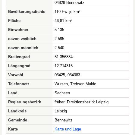
04828 Bennewitz
Bevölkerungsdichte
110 Ew. je km²
Fläche
46,81 km²
Einwohner
5.135
davon weiblich
2.595
davon männlich
2.540
Breitengrad
51.356834
Längengrad
12.714315
Vorwahl
03425, 034383
Telefonnetz
Wurzen, Trebsen Mulde
Land
Sachsen
Regierungsbezirk
früher: Direktionsbezirk Leipzig
Landkreis
Leipzig
Gemeinde
Bennewitz
Karte
Karte und Lage