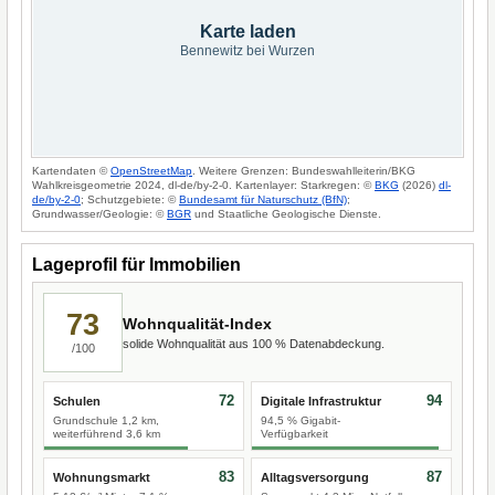
Karte laden
Bennewitz bei Wurzen
Kartendaten ©
OpenStreetMap
. Weitere Grenzen: Bundeswahlleiterin/BKG
Wahlkreisgeometrie 2024, dl-de/by-2-0. Kartenlayer: Starkregen: ©
BKG
(2026)
dl-
de/by-2-0
; Schutzgebiete: ©
Bundesamt für Naturschutz (BfN)
;
Grundwasser/Geologie: ©
BGR
und Staatliche Geologische Dienste.
Lageprofil für Immobilien
73
Wohnqualität-Index
solide Wohnqualität aus 100 % Datenabdeckung.
/100
72
94
Schulen
Digitale Infrastruktur
Grundschule 1,2 km,
94,5 % Gigabit-
weiterführend 3,6 km
Verfügbarkeit
83
87
Wohnungsmarkt
Alltagsversorgung