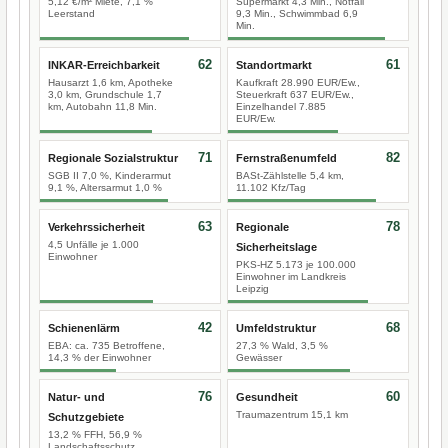
5,12 €/m² Miete, 7,1 %
Supermarkt 4,3 Min., Notfall
Leerstand
9,3 Min., Schwimmbad 6,9
Min.
62
61
INKAR-Erreichbarkeit
Standortmarkt
Hausarzt 1,6 km, Apotheke
Kaufkraft 28.990 EUR/Ew.,
3,0 km, Grundschule 1,7
Steuerkraft 637 EUR/Ew.,
km, Autobahn 11,8 Min.
Einzelhandel 7.885
EUR/Ew.
71
82
Regionale Sozialstruktur
Fernstraßenumfeld
SGB II 7,0 %, Kinderarmut
BASt-Zählstelle 5,4 km,
9,1 %, Altersarmut 1,0 %
11.102 Kfz/Tag
63
78
Verkehrssicherheit
Regionale
4,5 Unfälle je 1.000
Sicherheitslage
Einwohner
PKS-HZ 5.173 je 100.000
Einwohner im Landkreis
Leipzig
42
68
Schienenlärm
Umfeldstruktur
EBA: ca. 735 Betroffene,
27,3 % Wald, 3,5 %
14,3 % der Einwohner
Gewässer
76
60
Natur- und
Gesundheit
Traumazentrum 15,1 km
Schutzgebiete
13,2 % FFH, 56,9 %
Landschaftsschutz