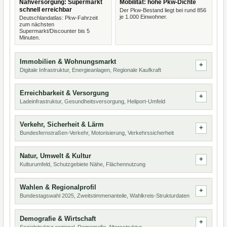
Nahversorgung: Supermarkt
Mobilität: hohe Pkw-Dichte
schnell erreichbar
Der Pkw-Bestand liegt bei rund 856
je 1.000 Einwohner.
Deutschlandatlas: Pkw-Fahrzeit
zum nächsten
Supermarkt/Discounter bis 5
Minuten.
Immobilien & Wohnungsmarkt
Digitale Infrastruktur, Energieanlagen, Regionale Kaufkraft
Erreichbarkeit & Versorgung
Ladeinfrastruktur, Gesundheitsversorgung, Heliport-Umfeld
Verkehr, Sicherheit & Lärm
Bundesfernstraßen-Verkehr, Motorisierung, Verkehrssicherheit
Natur, Umwelt & Kultur
Kulturumfeld, Schutzgebiete Nähe, Flächennutzung
Wahlen & Regionalprofil
Bundestagswahl 2025, Zweitstimmenanteile, Wahlkreis-Strukturdaten
Demografie & Wirtschaft