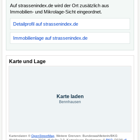
Auf strassenindex.de wird der Ort zusätzlich aus
Immobilien- und Mikrolage-Sicht eingeordnet.
Detailprofil auf strassenindex.de
Immobilienlage auf strassenindex.de
Karte und Lage
Karte laden
Bennhausen
Kartendaten ©
OpenStreetMap
. Weitere Grenzen: Bundeswahlleiterin/BKG
Wahlkreisgeometrie 2024, dl-de/by-2-0. Kartenlayer: Starkregen: ©
BKG
(2026)
dl-