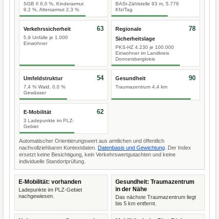
SGB II 6,0 %, Kinderarmut
BASt-Zählstelle 93 m, 5.776
9,2 %, Altersarmut 2,3 %
Kfz/Tag
63
78
Verkehrssicherheit
Regionale
5,9 Unfälle je 1.000
Sicherheitslage
Einwohner
PKS-HZ 4.230 je 100.000
Einwohner im Landkreis
Donnersbergkreis
54
90
Umfeldstruktur
Gesundheit
7,4 % Wald, 0,0 %
Traumazentrum 4,4 km
Gewässer
62
E-Mobilität
3 Ladepunkte im PLZ-
Gebiet
Automatischer Orientierungswert aus amtlichen und öffentlich
nachvollziehbaren Kontextdaten.
Datenbasis und Gewichtung
. Der Index
ersetzt keine Besichtigung, kein Verkehrswertgutachten und keine
individuelle Standortprüfung.
E-Mobilität: vorhanden
Gesundheit: Traumazentrum
in der Nähe
Ladepunkte im PLZ-Gebiet
nachgewiesen.
Das nächste Traumazentrum liegt
bis 5 km entfernt.