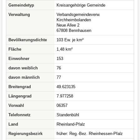
Gemeindetyp
Kreisangehörige Gemeinde
Verwaltung
Verbandsgemeindeverw.
Kirchheimbolanden
Neue Allee 2
67808 Bennhausen
Bevölkerungsdichte
103 Ew. je km²
Fläche
1,48 km²
Einwohner
153
davon weiblich
76
davon männlich
77
Breitengrad
49.623135
Längengrad
7.977258
Vorwahl
06357
Telefonnetz
Standenbühl
Land
Rheinland-Pfalz
Regierungsbezirk
früher: Reg.-Bez. Rheinhessen-Pfalz