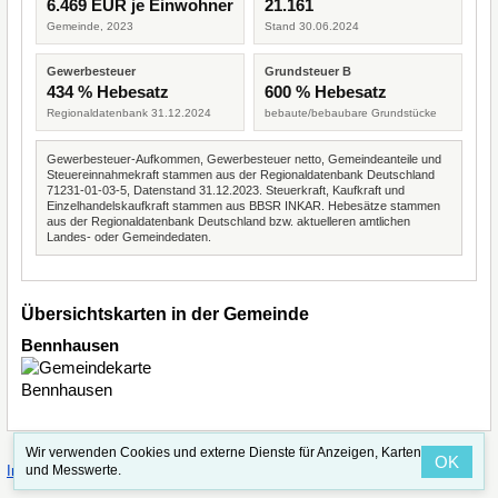
6.469 EUR je Einwohner
21.161
Gemeinde, 2023
Stand 30.06.2024
Gewerbesteuer
Grundsteuer B
434 % Hebesatz
600 % Hebesatz
Regionaldatenbank 31.12.2024
bebaute/bebaubare Grundstücke
Gewerbesteuer-Aufkommen, Gewerbesteuer netto, Gemeindeanteile und
Steuereinnahmekraft stammen aus der Regionaldatenbank Deutschland
71231-01-03-5, Datenstand 31.12.2023. Steuerkraft, Kaufkraft und
Einzelhandelskaufkraft stammen aus BBSR INKAR. Hebesätze stammen
aus der Regionaldatenbank Deutschland bzw. aktuelleren amtlichen
Landes- oder Gemeindedaten.
Übersichtskarten in der Gemeinde
Bennhausen
Wir verwenden Cookies und externe Dienste für Anzeigen, Karten
OK
·
·
und Messwerte.
Impressum
Straßenindex
Valid CSS