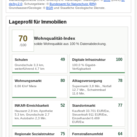
de/by-2-0
; Schutzgebiete: ©
Bundesamt für Naturschutz (BfN)
;
Grundwasser/Geologie: ©
BGR
und Staatliche Geologische Dienste.
Lageprofil für Immobilien
70
Wohnqualität-Index
solide Wohnqualität aus 100 % Datenabdeckung.
/100
49
100
Schulen
Digitale Infrastruktur
Grundschule 3,3 km,
100,0 % Gigabit-
weiterführend 4,7 km
Verfügbarkeit
80
78
Wohnungsmarkt
Alltagsversorgung
6,66 €/m² Miete
Supermarkt 3,8 Min., Notfall
12,7 Min., Schwimmbad
11,6 Min.
52
77
INKAR-Erreichbarkeit
Standortmarkt
Hausarzt 2,9 km, Apotheke
Kaufkraft 33.701 EUR/Ew.,
5,3 km, Grundschule 2,7
Steuerkraft 911 EUR/Ew.,
km, Autobahn 2,3 Min.
Einzelhandel 6.469
EUR/Ew.
75
64
Regionale Sozialstruktur
Fernstraßenumfeld