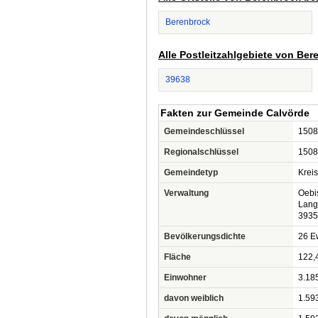
Berenbrock
Alle Postleitzahlgebiete von Be
39638
Fakten zur Gemeinde Calvörde
Gemeindeschlüssel
1508
Regionalschlüssel
1508
Gemeindetyp
Krei
Verwaltung
Oebi
Lang
3935
Bevölkerungsdichte
26 Ew
Fläche
122,
Einwohner
3.18
davon weiblich
1.59