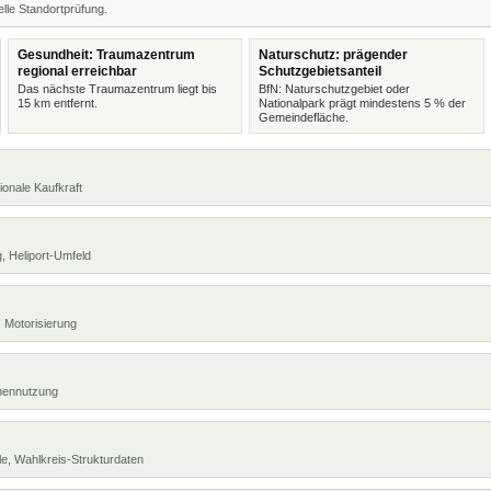
lle Standortprüfung.
Gesundheit: Traumazentrum
Naturschutz: prägender
regional erreichbar
Schutzgebietsanteil
Das nächste Traumazentrum liegt bis
BfN: Naturschutzgebiet oder
15 km entfernt.
Nationalpark prägt mindestens 5 % der
Gemeindefläche.
ionale Kaufkraft
, Heliport-Umfeld
 Motorisierung
chennutzung
e, Wahlkreis-Strukturdaten