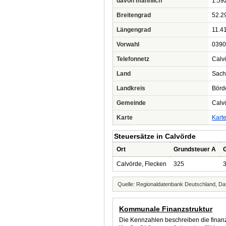
davon männlich
1.59
Breitengrad
52.2
Längengrad
11.4
Vorwahl
0390
Telefonnetz
Calv
Land
Sach
Landkreis
Börd
Gemeinde
Calv
Karte
Kart
Steuersätze in Calvörde
Ort
Grundsteuer A
Calvörde, Flecken
325
Quelle: Regionaldatenbank Deutschland, Dat
Kommunale Finanzstruktur
Die Kennzahlen beschreiben die finanzi