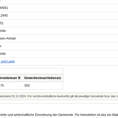
2
90581
12945
51
örde
sen-Anhalt
e
örde
e und Lage
Grundsteuer B
Gewerbesteuerhebesatz
375
350
enstand 31.12.2024. Für rechtsverbindliche Auskünfte gilt die jeweilige Gemeinde bzw. das 
elle und wirtschaftliche Einordnung der Gemeinde. Für Immobilien ist das ein Mak