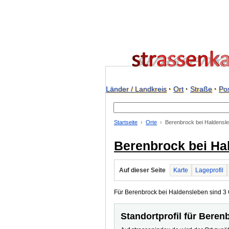
Länder / Landkreis
·
Ort
·
Straße
·
Pos
Startseite
Orte
Berenbrock bei Haldensl
Berenbrock bei Ha
Auf dieser Seite
Karte
Lageprofil
Für Berenbrock bei Haldensleben sind 3 Or
Standortprofil für Beren