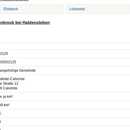
Elsebeck
Lössewitz
renbrock bei Haldensleben
3125
35052125
sangehörige Gemeinde
sfelde-Calvörde
e Straße 12
9 Calvörde
. je km²
49 km²
5
3