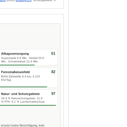
BKG
(2026)
dl-de/by-2-0
; Schutzgebiete: ©
61
Alltagsversorgung
Supermarkt 6,6 Min., Notfall 20,0
Min., Schwimmbad 12,4 Min.
82
Fernstraßenumfeld
BASt-Zählstelle 6,4 km, 4.115
Kfz/Tag
97
Natur- und Schutzgebiete
18,4 % Naturschutzgebiet, 11,9
% FFH, 8,1 % Landschaftsschutz
 ersetzt keine Besichtigung, kein