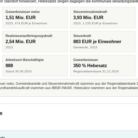
eren Standort hinweisen, Hebesätze zeigen dagegen die kommunale Belastungsseit
Gewerbesteuer netto
Steuereinnahmekraft
1,51 Mio. EUR
3,93 Mio. EUR
2023, 474 EUR je Einwohner
2023, 1.235 EUR je Einwohner
Realsteueraufbringungskraft
Steuerkraft
2,54 Mio. EUR
883 EUR je Einwohner
2023
Gemeinde, 2023
Arbeitsort-Beschäftigte
Gewerbesteuer
888
350 % Hebesatz
Stand 30.06.2024
Regionaldatenbank 31.12.2024
r netto, Gemeindeanteile und Steuereinnahmekraft stammen aus der Regionaldatenbank 
 Einzelhandelskaufkraft stammen aus BBSR INKAR. Hebesätze stammen aus der Regionaldate
de
rte.