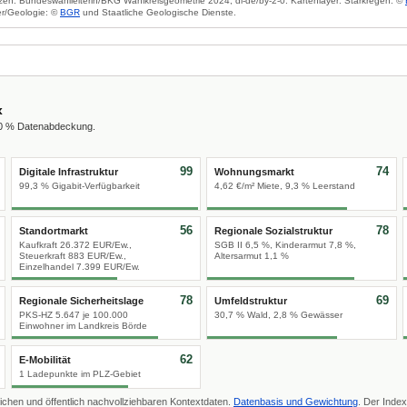
zen: Bundeswahlleiterin/BKG Wahlkreisgeometrie 2024, dl-de/by-2-0. Kartenlayer: Starkregen: ©
r/Geologie: ©
BGR
und Staatliche Geologische Dienste.
x
00 % Datenabdeckung.
99
74
Digitale Infrastruktur
Wohnungsmarkt
99,3 % Gigabit-Verfügbarkeit
4,62 €/m² Miete, 9,3 % Leerstand
56
78
Standortmarkt
Regionale Sozialstruktur
Kaufkraft 26.372 EUR/Ew.,
SGB II 6,5 %, Kinderarmut 7,8 %,
Steuerkraft 883 EUR/Ew.,
Altersarmut 1,1 %
Einzelhandel 7.399 EUR/Ew.
78
69
Regionale Sicherheitslage
Umfeldstruktur
PKS-HZ 5.647 je 100.000
30,7 % Wald, 2,8 % Gewässer
Einwohner im Landkreis Börde
62
E-Mobilität
1 Ladepunkte im PLZ-Gebiet
ichen und öffentlich nachvollziehbaren Kontextdaten.
Datenbasis und Gewichtung
. Der Index