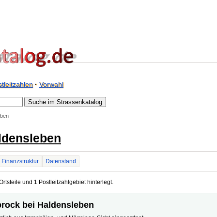
tleitzahlen
·
Vorwahl
eben
ldensleben
Finanzstruktur
Datenstand
tsteile und 1 Postleitzahlgebiet hinterlegt.
brock bei Haldensleben