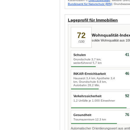
Kartendaten ©
OpenStreetMap
. Weitere Gren
Bundesamt für Naturschutz (BfN)
; Grundwasse
Lageprofil für Immobilien
72
Wohnqualität-Inde
solide Wohnqualität aus 1
/100
41
Schulen
Grundschule 3,7 km,
weiterführend 5,7 km
46
INKAR-Erreichbarkeit
Hausarzt 3,4 km, Apotheke 3,4
km, Grundschule 6,8 km,
Autobahn 28,2 Min.
92
Verkehrssicherheit
1,2 Unfälle je 1.000 Einwohner
76
Gesundheit
Traumazentrum 12,3 km
Automatischer Orientierungswert aus amtl