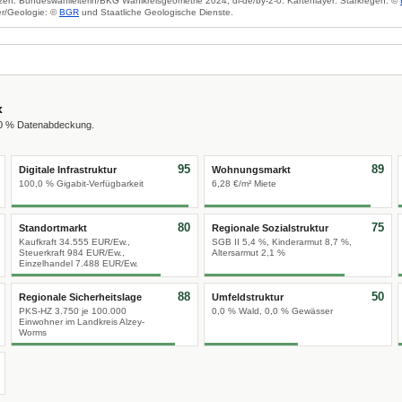
zen: Bundeswahlleiterin/BKG Wahlkreisgeometrie 2024, dl-de/by-2-0. Kartenlayer: Starkregen: ©
r/Geologie: ©
BGR
und Staatliche Geologische Dienste.
x
00 % Datenabdeckung.
95
89
Digitale Infrastruktur
Wohnungsmarkt
100,0 % Gigabit-Verfügbarkeit
6,28 €/m² Miete
80
75
Standortmarkt
Regionale Sozialstruktur
Kaufkraft 34.555 EUR/Ew.,
SGB II 5,4 %, Kinderarmut 8,7 %,
Steuerkraft 984 EUR/Ew.,
Altersarmut 2,1 %
Einzelhandel 7.488 EUR/Ew.
88
50
Regionale Sicherheitslage
Umfeldstruktur
PKS-HZ 3.750 je 100.000
0,0 % Wald, 0,0 % Gewässer
Einwohner im Landkreis Alzey-
Worms