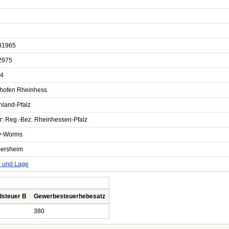
81965
2975
4
hofen Rheinhess
nland-Pfalz
er: Reg.-Bez. Rheinhessen-Pfalz
y-Worms
ersheim
e und Lage
dsteuer B
Gewerbesteuerhebesatz
380