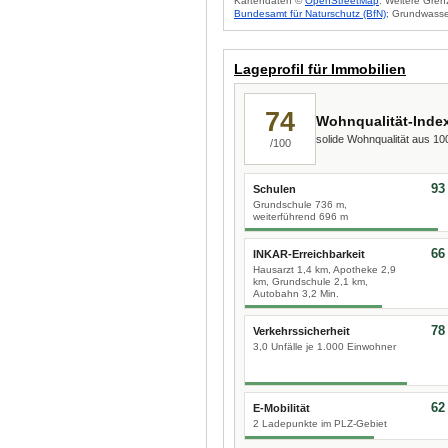
Kartendaten ©
OpenStreetMap
. Weitere Gren
Bundesamt für Naturschutz (BfN)
; Grundwasse
Lageprofil für Immobilien
74
Wohnqualität-Inde
solide Wohnqualität aus 1
/100
93
Schulen
Grundschule 736 m,
weiterführend 696 m
66
INKAR-Erreichbarkeit
Hausarzt 1,4 km, Apotheke 2,9
km, Grundschule 2,1 km,
Autobahn 3,2 Min.
78
Verkehrssicherheit
3,0 Unfälle je 1.000 Einwohner
62
E-Mobilität
2 Ladepunkte im PLZ-Gebiet