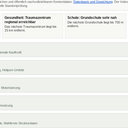
ichen und öffentlich nachvollziehbaren Kontextdaten.
Datenbasis und Gewichtung
. Der Index
lle Standortprüfung.
Gesundheit: Traumazentrum
Schule: Grundschule sehr nah
regional erreichbar
Die nächste Grundschule liegt bis 750 m
entfernt.
Das nächste Traumazentrum liegt bis
15 km entfernt.
ionale Kaufkraft
, Heliport-Umfeld
 Motorisierung
ennutzung
e, Wahlkreis-Strukturdaten