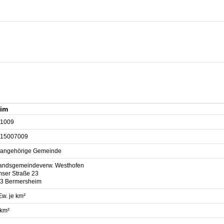
eim
1009
15007009
sangehörige Gemeinde
andsgemeindeverw. Westhofen
ser Straße 23
3 Bermersheim
Ew. je km²
 km²