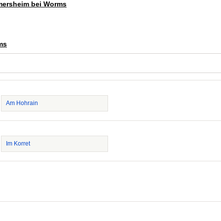
rmersheim bei Worms
ms
Am Hohrain
Im Korret