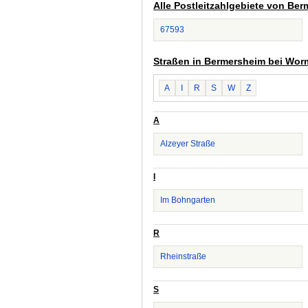
Alle Postleitzahlgebiete von Be
67593
Straßen in Bermersheim bei Wor
A
I
R
S
W
Z
A
Alzeyer Straße
I
Im Bohngarten
R
Rheinstraße
S