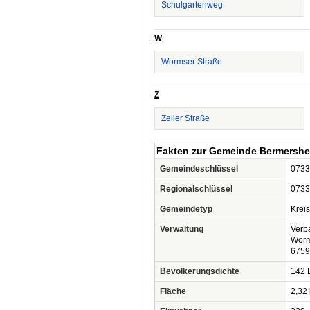
Schulgartenweg
W
Wormser Straße
Z
Zeller Straße
Fakten zur Gemeinde Bermersh
Gemeindeschlüssel
0733
Regionalschlüssel
0733
Gemeindetyp
Krei
Verwaltung
Verb
Worm
6759
Bevölkerungsdichte
142 
Fläche
2,32