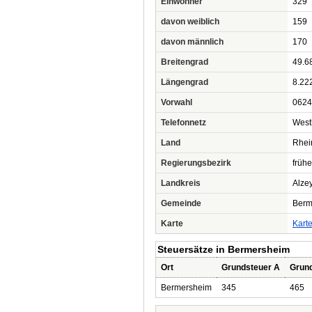
Einwohner
329
davon weiblich
159
davon männlich
170
Breitengrad
49.6
Längengrad
8.22
Vorwahl
0624
Telefonnetz
West
Land
Rhei
Regierungsbezirk
früh
Landkreis
Alze
Gemeinde
Berm
Karte
Kart
Steuersätze in Bermersheim
Ort
Grundsteuer A
Grun
Bermersheim
345
465