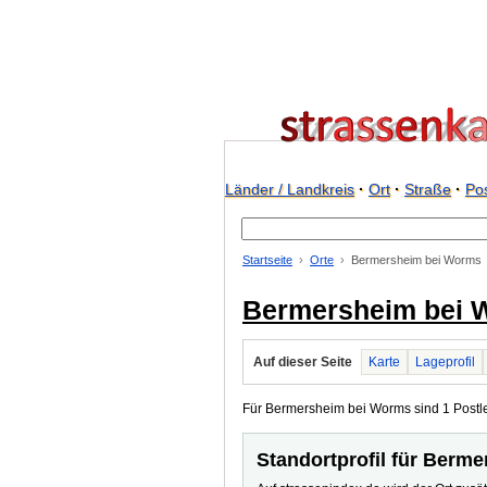
Länder / Landkreis
·
Ort
·
Straße
·
Pos
Startseite
Orte
Bermersheim bei Worms
Bermersheim bei 
Auf dieser Seite
Karte
Lageprofil
Für Bermersheim bei Worms sind 1 Postlei
Standortprofil für Berm