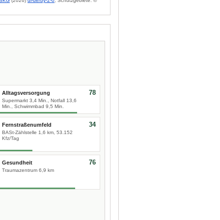
BKG
(2026)
dl-de/by-2-0
; Schutzgebiete: ©
78
Alltagsversorgung
Supermarkt 3,4 Min., Notfall 13,6
Min., Schwimmbad 9,5 Min.
34
Fernstraßenumfeld
BASt-Zählstelle 1,6 km, 53.152
Kfz/Tag
76
Gesundheit
Traumazentrum 6,9 km