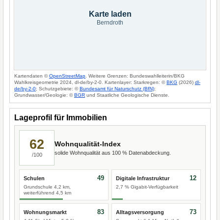
Karte laden
Berndroth
Kartendaten ©
OpenStreetMap
. Weitere Grenzen: Bundeswahlleiterin/BKG
Wahlkreisgeometrie 2024, dl-de/by-2-0. Kartenlayer: Starkregen: ©
BKG
(2026)
dl-
de/by-2-0
; Schutzgebiete: ©
Bundesamt für Naturschutz (BfN)
;
Grundwasser/Geologie: ©
BGR
und Staatliche Geologische Dienste.
Lageprofil für Immobilien
62
Wohnqualität-Index
solide Wohnqualität aus 100 % Datenabdeckung.
/100
49
12
Schulen
Digitale Infrastruktur
Grundschule 4,2 km,
2,7 % Gigabit-Verfügbarkeit
weiterführend 4,5 km
83
73
Wohnungsmarkt
Alltagsversorgung