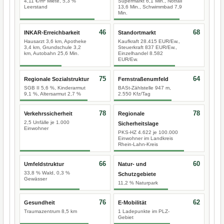
4,11 €/m² Miete, 5,3 %
Supermarkt 6,1 Min., Notfall
Leerstand
13,6 Min., Schwimmbad 7,9
Min.
46
68
INKAR-Erreichbarkeit
Standortmarkt
Hausarzt 3,6 km, Apotheke
Kaufkraft 28.415 EUR/Ew.,
3,4 km, Grundschule 3,2
Steuerkraft 837 EUR/Ew.,
km, Autobahn 25,6 Min.
Einzelhandel 8.582
EUR/Ew.
75
64
Regionale Sozialstruktur
Fernstraßenumfeld
SGB II 5,6 %, Kinderarmut
BASt-Zählstelle 947 m,
9,1 %, Altersarmut 2,7 %
2.550 Kfz/Tag
78
78
Verkehrssicherheit
Regionale
2,5 Unfälle je 1.000
Sicherheitslage
Einwohner
PKS-HZ 4.622 je 100.000
Einwohner im Landkreis
Rhein-Lahn-Kreis
66
60
Umfeldstruktur
Natur- und
33,8 % Wald, 0,3 %
Schutzgebiete
Gewässer
11,2 % Naturpark
76
62
Gesundheit
E-Mobilität
Traumazentrum 8,5 km
1 Ladepunkte im PLZ-
Gebiet