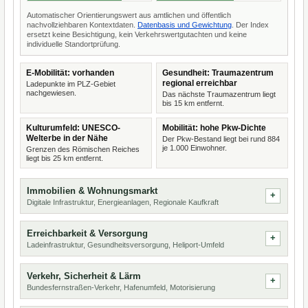
Automatischer Orientierungswert aus amtlichen und öffentlich
nachvollziehbaren Kontextdaten.
Datenbasis und Gewichtung
. Der Index
ersetzt keine Besichtigung, kein Verkehrswertgutachten und keine
individuelle Standortprüfung.
E-Mobilität: vorhanden
Gesundheit: Traumazentrum
regional erreichbar
Ladepunkte im PLZ-Gebiet
nachgewiesen.
Das nächste Traumazentrum liegt
bis 15 km entfernt.
Kulturumfeld: UNESCO-
Mobilität: hohe Pkw-Dichte
Welterbe in der Nähe
Der Pkw-Bestand liegt bei rund 884
je 1.000 Einwohner.
Grenzen des Römischen Reiches
liegt bis 25 km entfernt.
Immobilien & Wohnungsmarkt
Digitale Infrastruktur, Energieanlagen, Regionale Kaufkraft
Erreichbarkeit & Versorgung
Ladeinfrastruktur, Gesundheitsversorgung, Heliport-Umfeld
Verkehr, Sicherheit & Lärm
Bundesfernstraßen-Verkehr, Hafenumfeld, Motorisierung