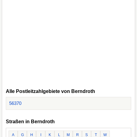
Alle Postleitzahlgebiete von Berndroth
56370
Straßen in Berndroth
A
G
H
I
K
L
M
R
S
T
W