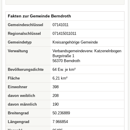
Fakten zur Gemeinde Berndroth
Gemeindeschlüssel
07141011
Regionalschlüssel
071415011011
Gemeindetyp
Kreisangehörige Gemeinde
Verwaltung
Verbandsgemeindeverw. Katzenelnbogen
Burgstraße 1
56370 Berndroth
Bevölkerungsdichte
64 Ew. je km²
Fläche
6,21 km²
Einwohner
398
davon weiblich
208
davon männlich
190
Breitengrad
50.236889
Längengrad
7.966854