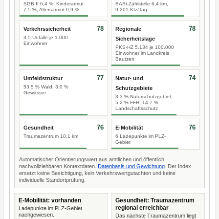
SGB II 6,4 %, Kinderarmut
BASt-Zählstelle 6,4 km,
7,5 %, Altersarmut 0,9 %
9.201 Kfz/Tag
78
78
Verkehrssicherheit
Regionale
3,5 Unfälle je 1.000
Sicherheitslage
Einwohner
PKS-HZ 5.134 je 100.000
Einwohner im Landkreis
Bautzen
77
74
Umfeldstruktur
Natur- und
53,5 % Wald, 3,0 %
Schutzgebiete
Gewässer
3,3 % Naturschutzgebiet,
5,2 % FFH, 14,7 %
Landschaftsschutz
76
76
Gesundheit
E-Mobilität
Traumazentrum 10,1 km
6 Ladepunkte im PLZ-
Gebiet
Automatischer Orientierungswert aus amtlichen und öffentlich
nachvollziehbaren Kontextdaten.
Datenbasis und Gewichtung
. Der Index
ersetzt keine Besichtigung, kein Verkehrswertgutachten und keine
individuelle Standortprüfung.
E-Mobilität: vorhanden
Gesundheit: Traumazentrum
regional erreichbar
Ladepunkte im PLZ-Gebiet
nachgewiesen.
Das nächste Traumazentrum liegt