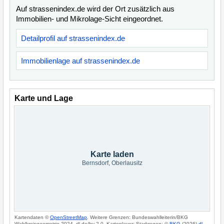
Auf strassenindex.de wird der Ort zusätzlich aus
Immobilien- und Mikrolage-Sicht eingeordnet.
Detailprofil auf strassenindex.de
Immobilienlage auf strassenindex.de
Karte und Lage
Karte laden
Bernsdorf, Oberlausitz
Kartendaten ©
OpenStreetMap
. Weitere Grenzen: Bundeswahlleiterin/BKG
Wahlkreisgeometrie 2024, dl-de/by-2-0. Kartenlayer: Starkregen: ©
BKG
(2026)
dl-