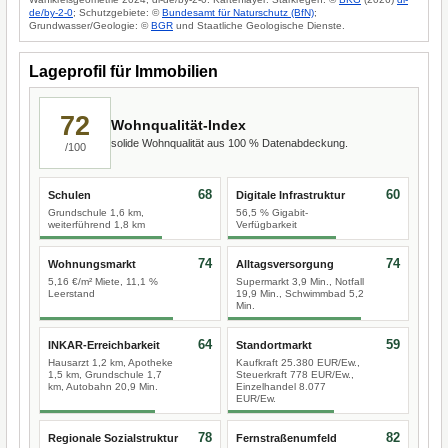
de/by-2-0
; Schutzgebiete: ©
Bundesamt für Naturschutz (BfN)
;
Grundwasser/Geologie: ©
BGR
und Staatliche Geologische Dienste.
Lageprofil für Immobilien
72
Wohnqualität-Index
solide Wohnqualität aus 100 % Datenabdeckung.
/100
68
60
Schulen
Digitale Infrastruktur
Grundschule 1,6 km,
56,5 % Gigabit-
weiterführend 1,8 km
Verfügbarkeit
74
74
Wohnungsmarkt
Alltagsversorgung
5,16 €/m² Miete, 11,1 %
Supermarkt 3,9 Min., Notfall
Leerstand
19,9 Min., Schwimmbad 5,2
Min.
64
59
INKAR-Erreichbarkeit
Standortmarkt
Hausarzt 1,2 km, Apotheke
Kaufkraft 25.380 EUR/Ew.,
1,5 km, Grundschule 1,7
Steuerkraft 778 EUR/Ew.,
km, Autobahn 20,9 Min.
Einzelhandel 8.077
EUR/Ew.
78
82
Regionale Sozialstruktur
Fernstraßenumfeld