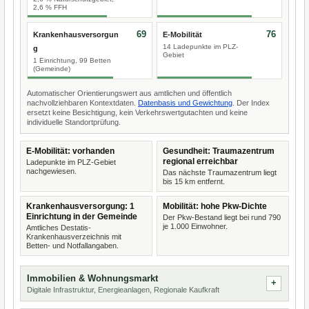
2,6 % FFH
69
76
Krankenhausversorgun
E-Mobilität
14 Ladepunkte im PLZ-
g
Gebiet
1 Einrichtung, 99 Betten
(Gemeinde)
Automatischer Orientierungswert aus amtlichen und öffentlich
nachvollziehbaren Kontextdaten.
Datenbasis und Gewichtung
. Der Index
ersetzt keine Besichtigung, kein Verkehrswertgutachten und keine
individuelle Standortprüfung.
E-Mobilität: vorhanden
Gesundheit: Traumazentrum
regional erreichbar
Ladepunkte im PLZ-Gebiet
nachgewiesen.
Das nächste Traumazentrum liegt
bis 15 km entfernt.
Krankenhausversorgung: 1
Mobilität: hohe Pkw-Dichte
Einrichtung in der Gemeinde
Der Pkw-Bestand liegt bei rund 790
je 1.000 Einwohner.
Amtliches Destatis-
Krankenhausverzeichnis mit
Betten- und Notfallangaben.
Immobilien & Wohnungsmarkt
Digitale Infrastruktur, Energieanlagen, Regionale Kaufkraft