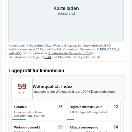
Karte laden
Bersteland
Kartendaten ©
OpenStreetMap
. Weitere Grenzen: Bundeswahlleiterin/BKG
Wahlkreisgeometrie 2024, dl-de/by-2-0. Kartenlayer: Starkregen: ©
BKG
(2026)
dl-
de/by-2-0
; Schutzgebiete: ©
Bundesamt für Naturschutz (BfN)
;
Grundwasser/Geologie: ©
BGR
und Staatliche Geologische Dienste.
Lageprofil für Immobilien
59
Wohnqualität-Index
eingeschränkte Wohnqualität aus 100 % Datenabdeckung.
/100
26
12
Schulen
Digitale Infrastruktur
Grundschule 6,6 km,
1,8 % Gigabit-Verfügbarkeit
weiterführend 10,4 km
90
74
Wohnungsmarkt
Alltagsversorgung