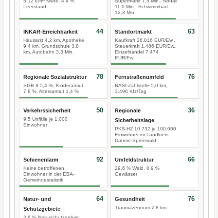
5,12 €/m² Miete, 4,4 %
Supermarkt 7,5 Min., Notfall
Leerstand
11,0 Min., Schwimmbad
12,3 Min.
44
63
INKAR-Erreichbarkeit
Standortmarkt
Hausarzt 4,2 km, Apotheke
Kaufkraft 26.816 EUR/Ew.,
9,4 km, Grundschule 3,8
Steuerkraft 1.486 EUR/Ew.,
km, Autobahn 3,3 Min.
Einzelhandel 7.474
EUR/Ew.
78
76
Regionale Sozialstruktur
Fernstraßenumfeld
SGB II 5,4 %, Kinderarmut
BASt-Zählstelle 5,0 km,
7,8 %, Altersarmut 1,4 %
3.496 Kfz/Tag
50
36
Verkehrssicherheit
Regionale
9,5 Unfälle je 1.000
Sicherheitslage
Einwohner
PKS-HZ 10.732 je 100.000
Einwohner im Landkreis
Dahme-Spreewald
92
66
Schienenlärm
Umfeldstruktur
Keine betroffenen
29,6 % Wald, 0,9 %
Einwohner in der EBA-
Gewässer
Gemeindestatistik
64
76
Natur- und
Gesundheit
Traumazentrum 7,8 km
Schutzgebiete
2,6 % Naturschutzgebiet,