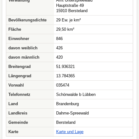
Verwaltung
Amt Unterspreewald
Hauptstraße 49
15910 Bersteland
Bevölkerungsdichte
29 Ew. je km²
Fläche
29,50 km²
Einwohner
846
davon weiblich
426
davon männlich
420
Breitengrad
51.936321
Längengrad
13.784365
Vorwahl
035474
Telefonnetz
Schönwalde b Lübben
Land
Brandenburg
Landkreis
Dahme-Spreewald
Gemeinde
Bersteland
Karte
Karte und Lage