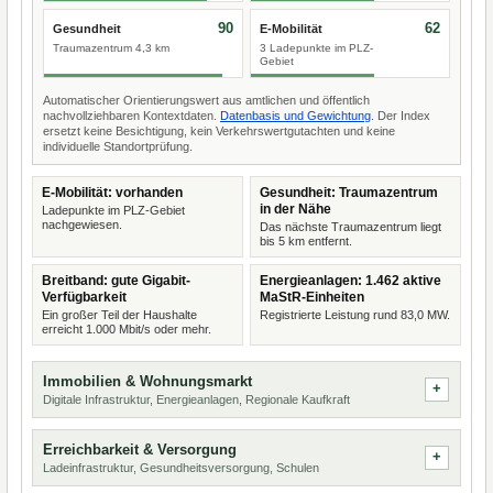
90
62
Gesundheit
E-Mobilität
Traumazentrum 4,3 km
3 Ladepunkte im PLZ-
Gebiet
Automatischer Orientierungswert aus amtlichen und öffentlich
nachvollziehbaren Kontextdaten.
Datenbasis und Gewichtung
. Der Index
ersetzt keine Besichtigung, kein Verkehrswertgutachten und keine
individuelle Standortprüfung.
E-Mobilität: vorhanden
Gesundheit: Traumazentrum
in der Nähe
Ladepunkte im PLZ-Gebiet
nachgewiesen.
Das nächste Traumazentrum liegt
bis 5 km entfernt.
Breitband: gute Gigabit-
Energieanlagen: 1.462 aktive
Verfügbarkeit
MaStR-Einheiten
Ein großer Teil der Haushalte
Registrierte Leistung rund 83,0 MW.
erreicht 1.000 Mbit/s oder mehr.
Immobilien & Wohnungsmarkt
Digitale Infrastruktur, Energieanlagen, Regionale Kaufkraft
Erreichbarkeit & Versorgung
Ladeinfrastruktur, Gesundheitsversorgung, Schulen