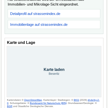
Immobilien- und Mikrolage-Sicht eingeordnet.
Detailprofil auf strassenindex.de
Immobilienlage auf strassenindex.de
Karte und Lage
Karte laden
Beseritz
Kartendaten ©
OpenStreetMap
. Kartenlayer: Starkregen: ©
BKG
(2026)
dl-de/by-2-
0
; Schutzgebiete: ©
Bundesamt für Naturschutz (BfN)
; Grundwasser/Geologie: ©
BGR
und Staatliche Geologische Dienste.