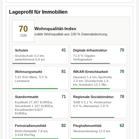
Lageprofil für Immobilien
70
Wohnqualität-Index
solide Wohnqualität aus 100 % Datenabdeckung.
/100
41
70
Schulen
Digitale Infrastruktur
Grundschule 4,3 km,
71,6 % Gigabit-
weiterführend 6,6 km
Verfügbarkeit
81
70
Wohnungsmarkt
INKAR-Erreichbarkeit
5,91 €/m² Miete, 5,5 %
Hausarzt 1,4 km, Apotheke
Leerstand
2,0 km, Grundschule 1,4
km, Autobahn 13,2 Min.
71
78
Standortmarkt
Regionale Sozialstruktur
Kaufkraft 27.307 EUR/Ew.,
SGB II 5,1 %, Kinderarmut
Steuerkraft 1.167 EUR/Ew.,
8,5 %, Altersarmut 1,8 %
Einzelhandel 8.827
EUR/Ew.
82
62
Fernstraßenumfeld
Flughafenumfeld
BASt-Zählstelle 7,8 km,
Neubrandenburg 12,0 km
3.018 Kfz/Tag