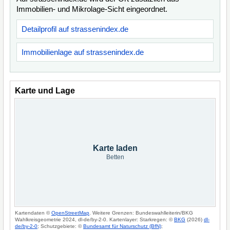
Immobilien- und Mikrolage-Sicht eingeordnet.
Detailprofil auf strassenindex.de
Immobilienlage auf strassenindex.de
Karte und Lage
Karte laden
Betten
Kartendaten ©
OpenStreetMap
. Weitere Grenzen: Bundeswahlleiterin/BKG
Wahlkreisgeometrie 2024, dl-de/by-2-0. Kartenlayer: Starkregen: ©
BKG
(2026)
dl-
de/by-2-0
; Schutzgebiete: ©
Bundesamt für Naturschutz (BfN)
;