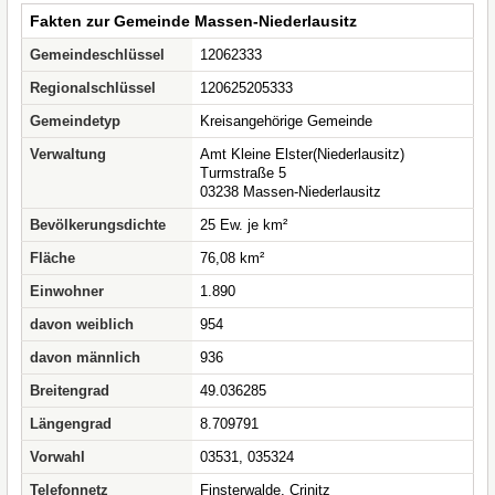
Fakten zur Gemeinde Massen-Niederlausitz
Gemeindeschlüssel
12062333
Regionalschlüssel
120625205333
Gemeindetyp
Kreisangehörige Gemeinde
Verwaltung
Amt Kleine Elster(Niederlausitz)
Turmstraße 5
03238 Massen-Niederlausitz
Bevölkerungsdichte
25 Ew. je km²
Fläche
76,08 km²
Einwohner
1.890
davon weiblich
954
davon männlich
936
Breitengrad
49.036285
Längengrad
8.709791
Vorwahl
03531, 035324
Telefonnetz
Finsterwalde, Crinitz