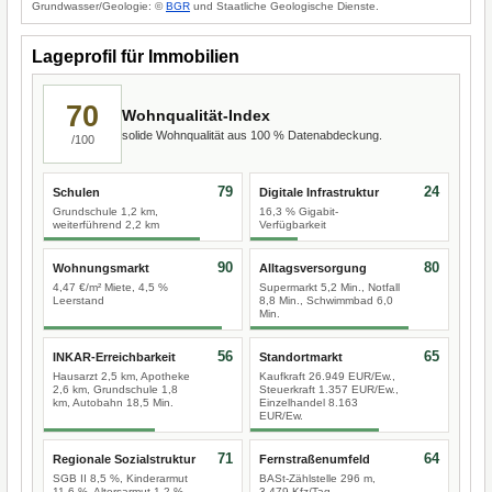
Grundwasser/Geologie: ©
BGR
und Staatliche Geologische Dienste.
Lageprofil für Immobilien
70
Wohnqualität-Index
solide Wohnqualität aus 100 % Datenabdeckung.
/100
79
24
Schulen
Digitale Infrastruktur
Grundschule 1,2 km,
16,3 % Gigabit-
weiterführend 2,2 km
Verfügbarkeit
90
80
Wohnungsmarkt
Alltagsversorgung
4,47 €/m² Miete, 4,5 %
Supermarkt 5,2 Min., Notfall
Leerstand
8,8 Min., Schwimmbad 6,0
Min.
56
65
INKAR-Erreichbarkeit
Standortmarkt
Hausarzt 2,5 km, Apotheke
Kaufkraft 26.949 EUR/Ew.,
2,6 km, Grundschule 1,8
Steuerkraft 1.357 EUR/Ew.,
km, Autobahn 18,5 Min.
Einzelhandel 8.163
EUR/Ew.
71
64
Regionale Sozialstruktur
Fernstraßenumfeld
SGB II 8,5 %, Kinderarmut
BASt-Zählstelle 296 m,
11,6 %, Altersarmut 1,2 %
3.479 Kfz/Tag