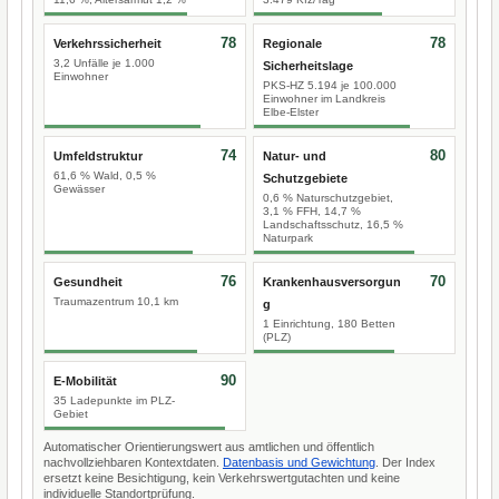
78
78
Verkehrssicherheit
Regionale
3,2 Unfälle je 1.000
Sicherheitslage
Einwohner
PKS-HZ 5.194 je 100.000
Einwohner im Landkreis
Elbe-Elster
74
80
Umfeldstruktur
Natur- und
61,6 % Wald, 0,5 %
Schutzgebiete
Gewässer
0,6 % Naturschutzgebiet,
3,1 % FFH, 14,7 %
Landschaftsschutz, 16,5 %
Naturpark
76
70
Gesundheit
Krankenhausversorgun
Traumazentrum 10,1 km
g
1 Einrichtung, 180 Betten
(PLZ)
90
E-Mobilität
35 Ladepunkte im PLZ-
Gebiet
Automatischer Orientierungswert aus amtlichen und öffentlich
nachvollziehbaren Kontextdaten.
Datenbasis und Gewichtung
. Der Index
ersetzt keine Besichtigung, kein Verkehrswertgutachten und keine
individuelle Standortprüfung.