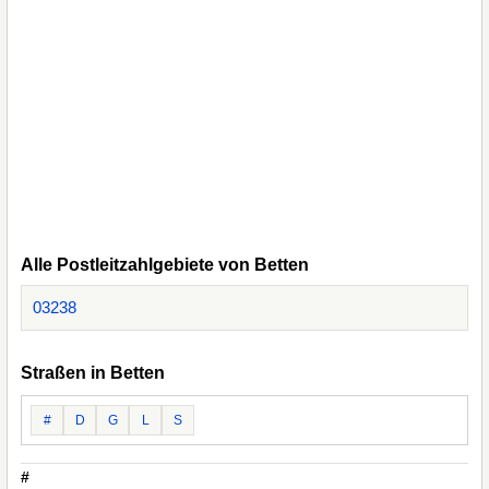
Alle Postleitzahlgebiete von Betten
03238
Straßen in Betten
#
D
G
L
S
#