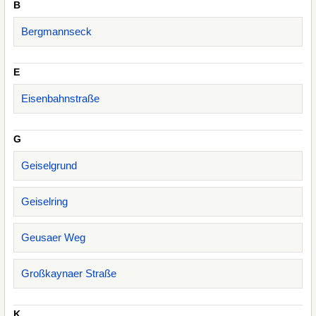
B
Bergmannseck
E
Eisenbahnstraße
G
Geiselgrund
Geiselring
Geusaer Weg
Großkaynaer Straße
K