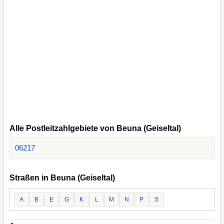
Alle Postleitzahlgebiete von Beuna (Geiseltal)
06217
Straßen in Beuna (Geiseltal)
A
B
E
G
K
L
M
N
P
S