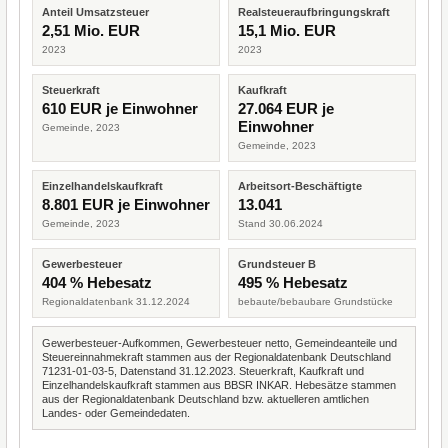
Anteil Umsatzsteuer
Realsteueraufbringungskraft
2,51 Mio. EUR
15,1 Mio. EUR
2023
2023
Steuerkraft
Kaufkraft
610 EUR je Einwohner
27.064 EUR je
Einwohner
Gemeinde, 2023
Gemeinde, 2023
Einzelhandelskaufkraft
Arbeitsort-Beschäftigte
8.801 EUR je Einwohner
13.041
Gemeinde, 2023
Stand 30.06.2024
Gewerbesteuer
Grundsteuer B
404 % Hebesatz
495 % Hebesatz
Regionaldatenbank 31.12.2024
bebaute/bebaubare Grundstücke
Gewerbesteuer-Aufkommen, Gewerbesteuer netto, Gemeindeanteile und
Steuereinnahmekraft stammen aus der Regionaldatenbank Deutschland
71231-01-03-5, Datenstand 31.12.2023. Steuerkraft, Kaufkraft und
Einzelhandelskaufkraft stammen aus BBSR INKAR. Hebesätze stammen
aus der Regionaldatenbank Deutschland bzw. aktuelleren amtlichen
Landes- oder Gemeindedaten.