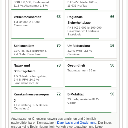
SGB II 8,5 %, Kinderarmut
BASt-Zählstelle 162 m,
11,8 %, Altersarmut 1,3 %
11.631 Kfz/Tag
63
66
Verkehrssicherheit
Regionale
4,3 Unfälle je 1.000
Sicherheitslage
Einwohner
PKS-HZ 6.905 je 100.000
Einwohner im Landkreis
Saalekreis
70
56
Schienenlärm
Umfeldstruktur
EBA: ca. 815 Betroffene,
3,3 % Wald, 2,5 %
2,4 % der Einwohner
Gewässer
78
90
Natur- und
Gesundheit
Traumazentrum 99 m
Schutzgebiete
1,5 % Naturschutzgebiet,
2,4 % FFH, 24,2 %
Landschaftsschutz
72
90
Krankenhausversorgun
E-Mobilität
53 Ladepunkte im PLZ-
g
Gebiet
1 Einrichtung, 385 Betten
(Gemeinde)
Automatischer Orientierungswert aus amtlichen und öffentlich
nachvollziehbaren Kontextdaten.
Datenbasis und Gewichtung
. Der Index
ersetzt keine Besichtigung, kein Verkehrswertgutachten und keine