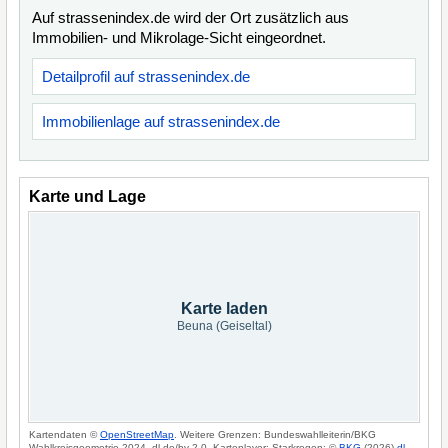
Auf strassenindex.de wird der Ort zusätzlich aus
Immobilien- und Mikrolage-Sicht eingeordnet.
Detailprofil auf strassenindex.de
Immobilienlage auf strassenindex.de
Karte und Lage
Karte laden
Beuna (Geiseltal)
Kartendaten ©
OpenStreetMap
. Weitere Grenzen: Bundeswahlleiterin/BKG
Wahlkreisgeometrie 2024, dl-de/by-2-0. Kartenlayer: Starkregen: ©
BKG
(2026)
dl-