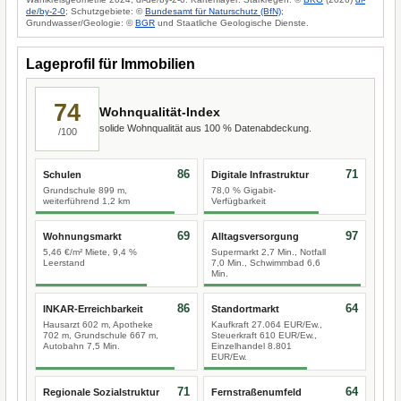
de/by-2-0
; Schutzgebiete: ©
Bundesamt für Naturschutz (BfN)
;
Grundwasser/Geologie: ©
BGR
und Staatliche Geologische Dienste.
Lageprofil für Immobilien
74
Wohnqualität-Index
solide Wohnqualität aus 100 % Datenabdeckung.
/100
86
71
Schulen
Digitale Infrastruktur
Grundschule 899 m,
78,0 % Gigabit-
weiterführend 1,2 km
Verfügbarkeit
69
97
Wohnungsmarkt
Alltagsversorgung
5,46 €/m² Miete, 9,4 %
Supermarkt 2,7 Min., Notfall
Leerstand
7,0 Min., Schwimmbad 6,6
Min.
86
64
INKAR-Erreichbarkeit
Standortmarkt
Hausarzt 602 m, Apotheke
Kaufkraft 27.064 EUR/Ew.,
702 m, Grundschule 667 m,
Steuerkraft 610 EUR/Ew.,
Autobahn 7,5 Min.
Einzelhandel 8.801
EUR/Ew.
71
64
Regionale Sozialstruktur
Fernstraßenumfeld