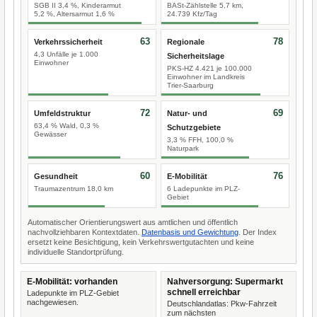
SGB II 3,4 %, Kinderarmut
BASt-Zählstelle 5,7 km,
5,2 %, Altersarmut 1,6 %
24.739 Kfz/Tag
63
78
Verkehrssicherheit
Regionale
4,3 Unfälle je 1.000
Sicherheitslage
Einwohner
PKS-HZ 4.421 je 100.000
Einwohner im Landkreis
Trier-Saarburg
72
69
Umfeldstruktur
Natur- und
63,4 % Wald, 0,3 %
Schutzgebiete
Gewässer
3,3 % FFH, 100,0 %
Naturpark
60
76
Gesundheit
E-Mobilität
Traumazentrum 18,0 km
6 Ladepunkte im PLZ-
Gebiet
Automatischer Orientierungswert aus amtlichen und öffentlich
nachvollziehbaren Kontextdaten.
Datenbasis und Gewichtung
. Der Index
ersetzt keine Besichtigung, kein Verkehrswertgutachten und keine
individuelle Standortprüfung.
E-Mobilität: vorhanden
Nahversorgung: Supermarkt
schnell erreichbar
Ladepunkte im PLZ-Gebiet
nachgewiesen.
Deutschlandatlas: Pkw-Fahrzeit
zum nächsten