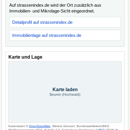
Auf strassenindex.de wird der Ort zusätzlich aus
Immobilien- und Mikrolage-Sicht eingeordnet.
Detailprofil auf strassenindex.de
Immobilienlage auf strassenindex.de
Karte und Lage
Karte laden
Beuren (Hochwald)
Kartendaten ©
OpenStreetMap
. Weitere Grenzen: Bundeswahlleiterin/BKG
Wahlkreisgeometrie 2024, dl-de/by-2-0. Kartenlayer: Starkregen: ©
BKG
(2026)
dl-