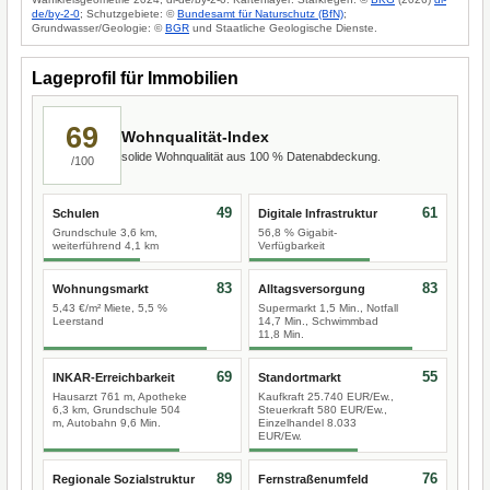
de/by-2-0
; Schutzgebiete: ©
Bundesamt für Naturschutz (BfN)
;
Grundwasser/Geologie: ©
BGR
und Staatliche Geologische Dienste.
Lageprofil für Immobilien
69
Wohnqualität-Index
solide Wohnqualität aus 100 % Datenabdeckung.
/100
49
61
Schulen
Digitale Infrastruktur
Grundschule 3,6 km,
56,8 % Gigabit-
weiterführend 4,1 km
Verfügbarkeit
83
83
Wohnungsmarkt
Alltagsversorgung
5,43 €/m² Miete, 5,5 %
Supermarkt 1,5 Min., Notfall
Leerstand
14,7 Min., Schwimmbad
11,8 Min.
69
55
INKAR-Erreichbarkeit
Standortmarkt
Hausarzt 761 m, Apotheke
Kaufkraft 25.740 EUR/Ew.,
6,3 km, Grundschule 504
Steuerkraft 580 EUR/Ew.,
m, Autobahn 9,6 Min.
Einzelhandel 8.033
EUR/Ew.
89
76
Regionale Sozialstruktur
Fernstraßenumfeld