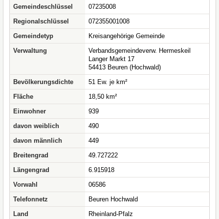
Gemeindeschlüssel
07235008
Regionalschlüssel
072355001008
Gemeindetyp
Kreisangehörige Gemeinde
Verwaltung
Verbandsgemeindeverw. Hermeskeil
Langer Markt 17
54413 Beuren (Hochwald)
Bevölkerungsdichte
51 Ew. je km²
Fläche
18,50 km²
Einwohner
939
davon weiblich
490
davon männlich
449
Breitengrad
49.727222
Längengrad
6.915918
Vorwahl
06586
Telefonnetz
Beuren Hochwald
Land
Rheinland-Pfalz