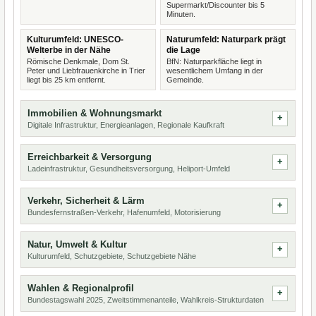
Supermarkt/Discounter bis 5
Minuten.
Kulturumfeld: UNESCO-
Naturumfeld: Naturpark prägt
Welterbe in der Nähe
die Lage
Römische Denkmale, Dom St.
BfN: Naturparkfläche liegt in
Peter und Liebfrauenkirche in Trier
wesentlichem Umfang in der
liegt bis 25 km entfernt.
Gemeinde.
Immobilien & Wohnungsmarkt
Digitale Infrastruktur, Energieanlagen, Regionale Kaufkraft
Erreichbarkeit & Versorgung
Ladeinfrastruktur, Gesundheitsversorgung, Heliport-Umfeld
Verkehr, Sicherheit & Lärm
Bundesfernstraßen-Verkehr, Hafenumfeld, Motorisierung
Natur, Umwelt & Kultur
Kulturumfeld, Schutzgebiete, Schutzgebiete Nähe
Wahlen & Regionalprofil
Bundestagswahl 2025, Zweitstimmenanteile, Wahlkreis-Strukturdaten