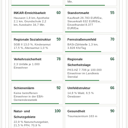
Min.
60
55
INKAR-Erreichbarkeit
Standortmarkt
Hausarzt 1,8 km, Apotheke
Kaufkraft 26.783 EUR/Ew.,
2,1 km, Grundschule 2,2
Steuerkraft 632 EUR/Ew.,
km, Autobahn 34,7 Min.
Einzelhandel 8.377
EUR/Ew.
59
70
Regionale Sozialstruktur
Fernstraßenumfeld
SGB II 13,0 %, Kinderarmut
BASt-Zählstelle 1,3 km,
17,5 %, Altersarmut 1,0 %
3.828 Kfz/Tag
78
66
Verkehrssicherheit
Regionale
2,3 Unfälle je 1.000
Sicherheitslage
Einwohner
PKS-HZ 7.706 je 100.000
Einwohner im Landkreis
Stendal
92
66
Schienenlärm
Umfeldstruktur
Keine betroffenen
14,8 % Wald, 6,5 %
Einwohner in der EBA-
Gewässer
Gemeindestatistik
100
90
Natur- und
Gesundheit
Traumazentrum 163 m
Schutzgebiete
22,9 % Naturschutzgebiet,
21,5 % FFH, 70,9 %