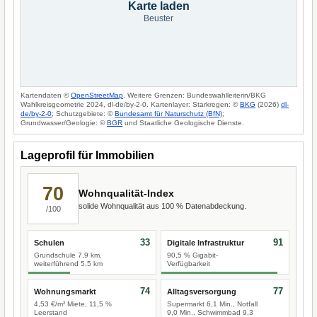
Karte laden
Beuster
Kartendaten ©
OpenStreetMap
. Weitere Grenzen: Bundeswahlleiterin/BKG
Wahlkreisgeometrie 2024, dl-de/by-2-0. Kartenlayer: Starkregen: ©
BKG
(2026)
dl-
de/by-2-0
; Schutzgebiete: ©
Bundesamt für Naturschutz (BfN)
;
Grundwasser/Geologie: ©
BGR
und Staatliche Geologische Dienste.
Lageprofil für Immobilien
70
Wohnqualität-Index
solide Wohnqualität aus 100 % Datenabdeckung.
/100
33
91
Schulen
Digitale Infrastruktur
Grundschule 7,9 km,
90,5 % Gigabit-
weiterführend 5,5 km
Verfügbarkeit
74
77
Wohnungsmarkt
Alltagsversorgung
4,53 €/m² Miete, 11,5 %
Supermarkt 6,1 Min., Notfall
Leerstand
9,0 Min., Schwimmbad 9,3