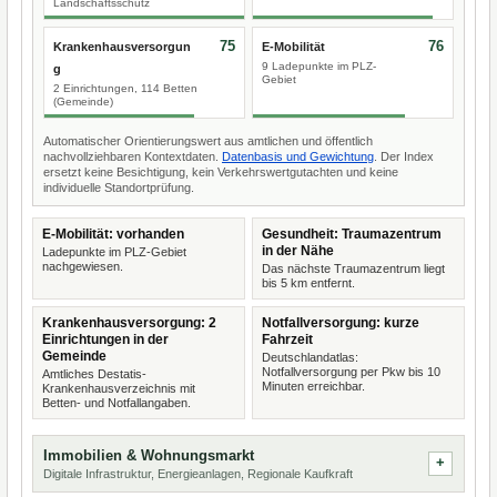
Landschaftsschutz
75
76
Krankenhausversorgun
E-Mobilität
9 Ladepunkte im PLZ-
g
Gebiet
2 Einrichtungen, 114 Betten
(Gemeinde)
Automatischer Orientierungswert aus amtlichen und öffentlich
nachvollziehbaren Kontextdaten.
Datenbasis und Gewichtung
. Der Index
ersetzt keine Besichtigung, kein Verkehrswertgutachten und keine
individuelle Standortprüfung.
E-Mobilität: vorhanden
Gesundheit: Traumazentrum
in der Nähe
Ladepunkte im PLZ-Gebiet
nachgewiesen.
Das nächste Traumazentrum liegt
bis 5 km entfernt.
Krankenhausversorgung: 2
Notfallversorgung: kurze
Einrichtungen in der
Fahrzeit
Gemeinde
Deutschlandatlas:
Notfallversorgung per Pkw bis 10
Amtliches Destatis-
Minuten erreichbar.
Krankenhausverzeichnis mit
Betten- und Notfallangaben.
Immobilien & Wohnungsmarkt
Digitale Infrastruktur, Energieanlagen, Regionale Kaufkraft