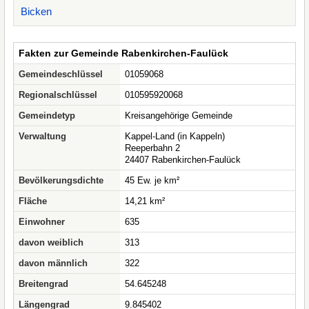
Bicken
Fakten zur Gemeinde Rabenkirchen-Faulück
Gemeindeschlüssel
01059068
Regionalschlüssel
010595920068
Gemeindetyp
Kreisangehörige Gemeinde
Verwaltung
Kappel-Land (in Kappeln)
Reeperbahn 2
24407 Rabenkirchen-Faulück
Bevölkerungsdichte
45 Ew. je km²
Fläche
14,21 km²
Einwohner
635
davon weiblich
313
davon männlich
322
Breitengrad
54.645248
Längengrad
9.845402