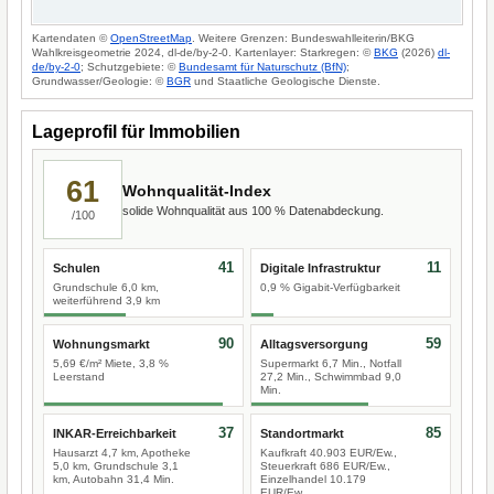
Kartendaten ©
OpenStreetMap
. Weitere Grenzen: Bundeswahlleiterin/BKG
Wahlkreisgeometrie 2024, dl-de/by-2-0. Kartenlayer: Starkregen: ©
BKG
(2026)
dl-
de/by-2-0
; Schutzgebiete: ©
Bundesamt für Naturschutz (BfN)
;
Grundwasser/Geologie: ©
BGR
und Staatliche Geologische Dienste.
Lageprofil für Immobilien
61
Wohnqualität-Index
solide Wohnqualität aus 100 % Datenabdeckung.
/100
41
11
Schulen
Digitale Infrastruktur
Grundschule 6,0 km,
0,9 % Gigabit-Verfügbarkeit
weiterführend 3,9 km
90
59
Wohnungsmarkt
Alltagsversorgung
5,69 €/m² Miete, 3,8 %
Supermarkt 6,7 Min., Notfall
Leerstand
27,2 Min., Schwimmbad 9,0
Min.
37
85
INKAR-Erreichbarkeit
Standortmarkt
Hausarzt 4,7 km, Apotheke
Kaufkraft 40.903 EUR/Ew.,
5,0 km, Grundschule 3,1
Steuerkraft 686 EUR/Ew.,
km, Autobahn 31,4 Min.
Einzelhandel 10.179
EUR/Ew.