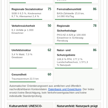
75
86
Regionale Sozialstruktur
Fernstraßenumfeld
SGB II 6,5 %, Kinderarmut
BASt-Zählstelle 15,6 km,
9,7 %, Altersarmut 2,4 %
14.080 Kfz/Tag
50
78
Verkehrssicherheit
Regionale
9,1 Unfälle je 1.000
Sicherheitslage
Einwohner
PKS-HZ 4.629 je 100.000
Einwohner in Schleswig-
Flensburg
62
86
Umfeldstruktur
Natur- und
3,4 % Wald, 7,0 %
Schutzgebiete
Gewässer
106,9 % FFH, 177,2 %
Landschaftsschutz, 1.571,3
% Naturpark
60
Gesundheit
Traumazentrum 22,5 km
Automatischer Orientierungswert aus amtlichen und öffentlich
nachvollziehbaren Kontextdaten.
Datenbasis und Gewichtung
. Der Index
ersetzt keine Besichtigung, kein Verkehrswertgutachten und keine
individuelle Standortprüfung.
Kulturumfeld: UNESCO-
Naturumfeld: Naturpark prägt