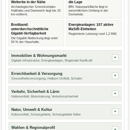
Welterbe in der Nähe
die Lage
Archäologischer Grenzkomplex
BfN: Naturparkfläche liegt in
Haithabu und Danewerk liegt bis 25
wesentlichem Umfang in der
km entfernt.
Gemeinde.
Breitband:
Energieanlagen: 107 aktive
unterdurchschnittliche
MaStR-Einheiten
Gigabit-Verfügbarkeit
Registrierte Leistung rund 1,2 MW.
Die Gigabit-Abdeckung liegt unter
50 % der Haushalte.
Immobilien & Wohnungsmarkt
Digitale Infrastruktur, Energieanlagen, Regionale Kaufkraft
Erreichbarkeit & Versorgung
Gesundheitsversorgung, Heliport-Umfeld, Schulen
Verkehr, Sicherheit & Lärm
Hafenumfeld, Motorisierung, Verkehrssicherheit
Natur, Umwelt & Kultur
Kulturumfeld, Schutzgebiete, Schutzgebiete Nähe
Wahlen & Regionalprofil