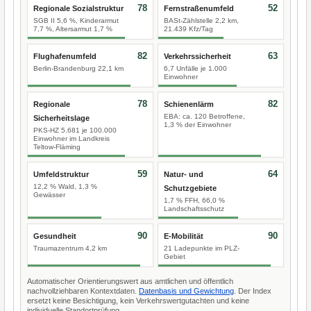
78
52
Regionale Sozialstruktur
Fernstraßenumfeld
SGB II 5,6 %, Kinderarmut
BASt-Zählstelle 2,2 km,
7,7 %, Altersarmut 1,7 %
21.439 Kfz/Tag
82
63
Flughafenumfeld
Verkehrssicherheit
Berlin-Brandenburg 22,1 km
6,7 Unfälle je 1.000
Einwohner
78
82
Regionale
Schienenlärm
EBA: ca. 120 Betroffene,
Sicherheitslage
1,3 % der Einwohner
PKS-HZ 5.681 je 100.000
Einwohner im Landkreis
Teltow-Fläming
59
64
Umfeldstruktur
Natur- und
12,2 % Wald, 1,3 %
Schutzgebiete
Gewässer
1,7 % FFH, 66,0 %
Landschaftsschutz
90
90
Gesundheit
E-Mobilität
Traumazentrum 4,2 km
21 Ladepunkte im PLZ-
Gebiet
Automatischer Orientierungswert aus amtlichen und öffentlich
nachvollziehbaren Kontextdaten.
Datenbasis und Gewichtung
. Der Index
ersetzt keine Besichtigung, kein Verkehrswertgutachten und keine
individuelle Standortprüfung.