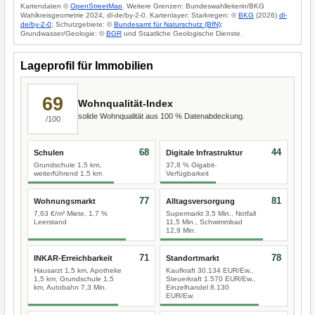
Kartendaten ©
OpenStreetMap
. Weitere Grenzen: Bundeswahlleiterin/BKG
Wahlkreisgeometrie 2024, dl-de/by-2-0. Kartenlayer: Starkregen: ©
BKG
(2026)
dl-
de/by-2-0
; Schutzgebiete: ©
Bundesamt für Naturschutz (BfN)
;
Grundwasser/Geologie: ©
BGR
und Staatliche Geologische Dienste.
Lageprofil für Immobilien
69
Wohnqualität-Index
solide Wohnqualität aus 100 % Datenabdeckung.
/100
68
44
Schulen
Digitale Infrastruktur
Grundschule 1,5 km,
37,8 % Gigabit-
weiterführend 1,5 km
Verfügbarkeit
77
81
Wohnungsmarkt
Alltagsversorgung
7,63 €/m² Miete, 1,7 %
Supermarkt 3,5 Min., Notfall
Leerstand
11,5 Min., Schwimmbad
12,9 Min.
71
78
INKAR-Erreichbarkeit
Standortmarkt
Hausarzt 1,5 km, Apotheke
Kaufkraft 30.134 EUR/Ew.,
1,5 km, Grundschule 1,5
Steuerkraft 1.570 EUR/Ew.,
km, Autobahn 7,3 Min.
Einzelhandel 8.130
EUR/Ew.