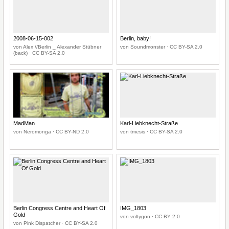
2008-06-15-002
Berlin, baby!
von Alex //Berlin _ Alexander Stübner
von Soundmonster · CC BY-SA 2.0
(back) · CC BY-SA 2.0
MadMan
Karl-Liebknecht-Straße
von Neromonga · CC BY-ND 2.0
von tmesis · CC BY-SA 2.0
Berlin Congress Centre and Heart Of
IMG_1803
Gold
von voltygon · CC BY 2.0
von Pink Dispatcher · CC BY-SA 2.0