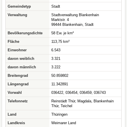
Gemeindetyp
Stadt
Verwaltung
Stadtverwaltung Blankenhain
Marktstr. 4
99444 Blankenhain, Stadt
Bevölkerungsdichte
58 Ew. je km²
Fläche
113,75 km²
Einwohner
6.543
davon weiblich
3.321
davon männlich
3.222
Breitengrad
50.859802
Längengrad
11.342891
Vorwahl
036422, 036454, 036459, 036743
Telefonnetz
Reinstädt Thür, Magdala, Blankenhain
Thür, Teichel
Land
Thüringen
Landkreis
Weimarer Land