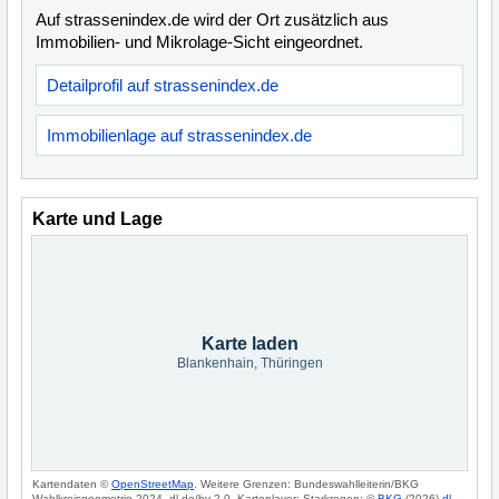
Auf strassenindex.de wird der Ort zusätzlich aus
Immobilien- und Mikrolage-Sicht eingeordnet.
Detailprofil auf strassenindex.de
Immobilienlage auf strassenindex.de
Karte und Lage
Karte laden
Blankenhain, Thüringen
Kartendaten ©
OpenStreetMap
. Weitere Grenzen: Bundeswahlleiterin/BKG
Wahlkreisgeometrie 2024, dl-de/by-2-0. Kartenlayer: Starkregen: ©
BKG
(2026)
dl-