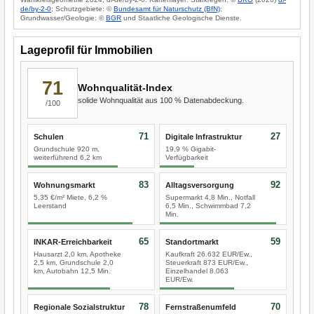
de/by-2-0
; Schutzgebiete: ©
Bundesamt für Naturschutz (BfN)
;
Grundwasser/Geologie: ©
BGR
und Staatliche Geologische Dienste.
Lageprofil für Immobilien
71
Wohnqualität-Index
solide Wohnqualität aus 100 % Datenabdeckung.
/100
71
27
Schulen
Digitale Infrastruktur
Grundschule 920 m,
19,9 % Gigabit-
weiterführend 6,2 km
Verfügbarkeit
83
92
Wohnungsmarkt
Alltagsversorgung
5,35 €/m² Miete, 6,2 %
Supermarkt 4,8 Min., Notfall
Leerstand
6,5 Min., Schwimmbad 7,2
Min.
65
59
INKAR-Erreichbarkeit
Standortmarkt
Hausarzt 2,0 km, Apotheke
Kaufkraft 26.632 EUR/Ew.,
2,5 km, Grundschule 2,0
Steuerkraft 873 EUR/Ew.,
km, Autobahn 12,5 Min.
Einzelhandel 8.063
EUR/Ew.
78
70
Regionale Sozialstruktur
Fernstraßenumfeld