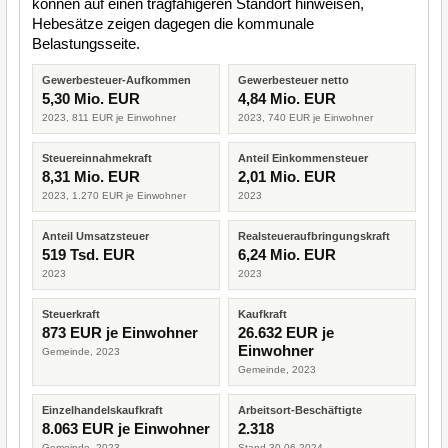
können auf einen tragfähigeren Standort hinweisen,
Hebesätze zeigen dagegen die kommunale
Belastungsseite.
Gewerbesteuer-Aufkommen
Gewerbesteuer netto
5,30 Mio. EUR
4,84 Mio. EUR
2023, 811 EUR je Einwohner
2023, 740 EUR je Einwohner
Steuereinnahmekraft
Anteil Einkommensteuer
8,31 Mio. EUR
2,01 Mio. EUR
2023, 1.270 EUR je Einwohner
2023
Anteil Umsatzsteuer
Realsteueraufbringungskraft
519 Tsd. EUR
6,24 Mio. EUR
2023
2023
Steuerkraft
Kaufkraft
873 EUR je Einwohner
26.632 EUR je
Einwohner
Gemeinde, 2023
Gemeinde, 2023
Einzelhandelskaufkraft
Arbeitsort-Beschäftigte
8.063 EUR je Einwohner
2.318
Gemeinde, 2023
Stand 30.06.2024