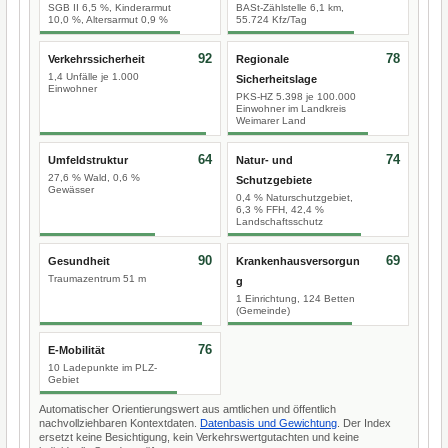
SGB II 6,5 %, Kinderarmut
BASt-Zählstelle 6,1 km,
10,0 %, Altersarmut 0,9 %
55.724 Kfz/Tag
92
78
Verkehrssicherheit
Regionale
1,4 Unfälle je 1.000
Sicherheitslage
Einwohner
PKS-HZ 5.398 je 100.000
Einwohner im Landkreis
Weimarer Land
64
74
Umfeldstruktur
Natur- und
27,6 % Wald, 0,6 %
Schutzgebiete
Gewässer
0,4 % Naturschutzgebiet,
6,3 % FFH, 42,4 %
Landschaftsschutz
90
69
Gesundheit
Krankenhausversorgun
Traumazentrum 51 m
g
1 Einrichtung, 124 Betten
(Gemeinde)
76
E-Mobilität
10 Ladepunkte im PLZ-
Gebiet
Automatischer Orientierungswert aus amtlichen und öffentlich
nachvollziehbaren Kontextdaten.
Datenbasis und Gewichtung
. Der Index
ersetzt keine Besichtigung, kein Verkehrswertgutachten und keine