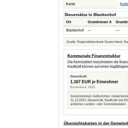
Karte
Kart
Steuersätze in Blankenhof
Ort
Grundsteuer A
Grunds
Blankenhof
—
—
Quelle: Regionaldatenbank Deutschland, Dat
Kommunale Finanzstruktur
Die Kennzahlen beschreiben die finanzi
Kaufkraft können auf einen tragfähig
Steuerkraft
1.167 EUR je Einwohner
Bundesland, 2023
Gewerbesteuer-Aufkommen, Gewerbesteue
31.12.2023. Steuerkraft, Kaufkraft und
amtlichen Landes- oder Gemeindedaten.
Übersichtskarten in der Gemein