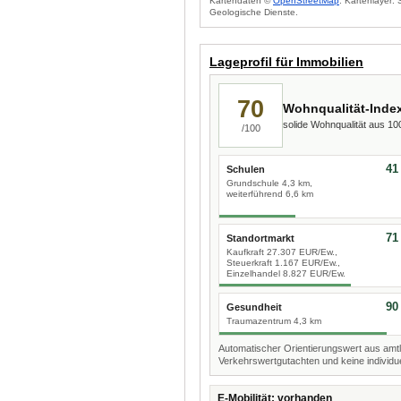
Kartendaten ©
OpenStreetMap
. Kartenlayer:
Geologische Dienste.
Lageprofil für Immobilien
70
Wohnqualität-Inde
solide Wohnqualität aus 1
/100
41
Schulen
Grundschule 4,3 km,
weiterführend 6,6 km
71
Standortmarkt
Kaufkraft 27.307 EUR/Ew.,
Steuerkraft 1.167 EUR/Ew.,
Einzelhandel 8.827 EUR/Ew.
90
Gesundheit
Traumazentrum 4,3 km
Automatischer Orientierungswert aus amtl
Verkehrswertgutachten und keine individue
E-Mobilität: vorhanden