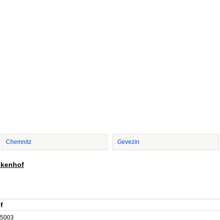
Chemnitz
Gevezin
nkenhof
f
5003