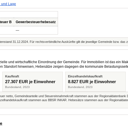
e und Lage
teuer B
Gewerbesteuerhebesatz
—
enstand 31.12.2024. Für rechtsverbindliche Auskünfte gilt die jeweilige Gemeinde bzw. das 
elle und wirtschaftliche Einordnung der Gemeinde. Für Immobilien ist das ein Mak
eren Standort hinweisen, Hebesätze zeigen dagegen die kommunale Belastungsseit
Kaufkraft
Einzelhandelskaufkraft
27.307 EUR je Einwohner
8.827 EUR je Einwohner
Bundesland, 2023
Bundesland, 2023
r netto, Gemeindeanteile und Steuereinnahmekraft stammen aus der Regionaldatenbank 
 Einzelhandelskaufkraft stammen aus BBSR INKAR. Hebesätze stammen aus der Regionaldate
de