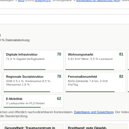
 Starkregen: ©
BKG
(2026)
dl-de/by-2-0
; Schutzgebiete: ©
Bundesamt für Naturschutz (BfN)
; Grun
x
00 % Datenabdeckung.
70
81
Digitale Infrastruktur
Wohnungsmarkt
71,6 % Gigabit-Verfügbarkeit
5,91 €/m² Miete, 5,5 % Leerstand
78
82
Regionale Sozialstruktur
Fernstraßenumfeld
SGB II 5,1 %, Kinderarmut 8,5 %,
BASt-Zählstelle 7,8 km, 3.018
Altersarmut 1,8 %
Kfz/Tag
62
E-Mobilität
3 Ladepunkte im PLZ-Gebiet
ichen und öffentlich nachvollziehbaren Kontextdaten.
Datenbasis und Gewichtung
. Der Index
lle Standortprüfung.
Gesundheit: Traumazentrum in
Breitband: gute Gigabit-