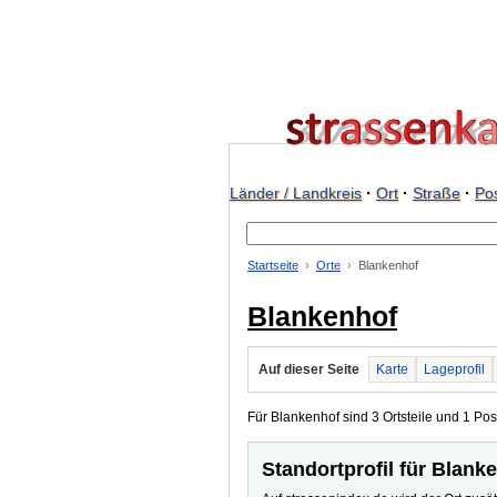
Länder / Landkreis
·
Ort
·
Straße
·
Pos
Startseite
Orte
Blankenhof
Blankenhof
Auf dieser Seite
Karte
Lageprofil
Für Blankenhof sind 3 Ortsteile und 1 Post
Standortprofil für Blank