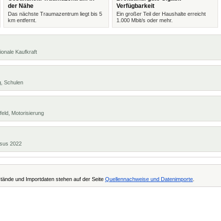
der Nähe
Verfügbarkeit
Das nächste Traumazentrum liegt bis 5
Ein großer Teil der Haushalte erreicht
km entfernt.
1.000 Mbit/s oder mehr.
ionale Kaufkraft
g, Schulen
eld, Motorisierung
ensus 2022
tände und Importdaten stehen auf der Seite
Quellennachweise und Datenimporte
.