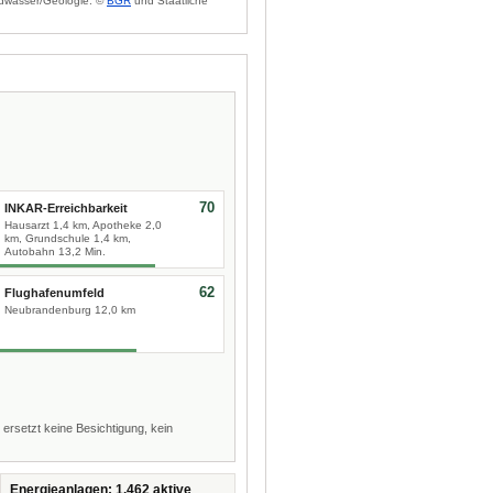
dwasser/Geologie: ©
BGR
und Staatliche
70
INKAR-Erreichbarkeit
Hausarzt 1,4 km, Apotheke 2,0
km, Grundschule 1,4 km,
Autobahn 13,2 Min.
62
Flughafenumfeld
Neubrandenburg 12,0 km
 ersetzt keine Besichtigung, kein
Energieanlagen: 1.462 aktive