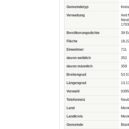
Gemeindetyp
Krei
Verwaltung
Amt 
Neub
1703
Bevölkerungsdichte
39 Ew
Fläche
18,2
Einwohner
711
davon weiblich
352
davon männlich
359
Breitengrad
53.5
Längengrad
13.1
Vorwahl
0395
Telefonnetz
Neub
Land
Meck
Landkreis
Meckl
Gemeinde
Blan