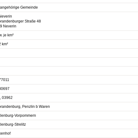
sangehörige Gemeinde
Neverin
randenburger Straße 48
9 Neverin
. je km²
2 km²
77011
30697
, 03962
randenburg, Penzlin b Waren
lenburg-Vorpommern
enburg-Strelitz
kenhof