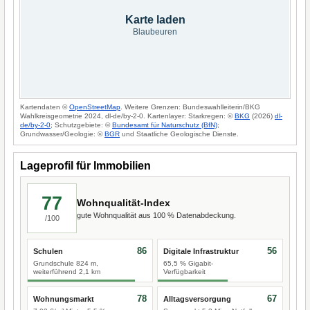
Karte laden
Blaubeuren
Kartendaten ©
OpenStreetMap
. Weitere Grenzen: Bundeswahlleiterin/BKG
Wahlkreisgeometrie 2024, dl-de/by-2-0. Kartenlayer: Starkregen: ©
BKG
(2026)
dl-
de/by-2-0
; Schutzgebiete: ©
Bundesamt für Naturschutz (BfN)
;
Grundwasser/Geologie: ©
BGR
und Staatliche Geologische Dienste.
Lageprofil für Immobilien
77
Wohnqualität-Index
gute Wohnqualität aus 100 % Datenabdeckung.
/100
86
56
Schulen
Digitale Infrastruktur
Grundschule 824 m,
65,5 % Gigabit-
weiterführend 2,1 km
Verfügbarkeit
78
67
Wohnungsmarkt
Alltagsversorgung