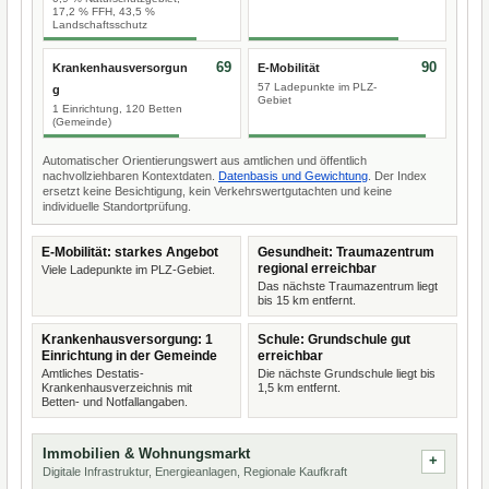
17,2 % FFH, 43,5 %
Landschaftsschutz
69
90
Krankenhausversorgun
E-Mobilität
57 Ladepunkte im PLZ-
g
Gebiet
1 Einrichtung, 120 Betten
(Gemeinde)
Automatischer Orientierungswert aus amtlichen und öffentlich
nachvollziehbaren Kontextdaten.
Datenbasis und Gewichtung
. Der Index
ersetzt keine Besichtigung, kein Verkehrswertgutachten und keine
individuelle Standortprüfung.
E-Mobilität: starkes Angebot
Gesundheit: Traumazentrum
regional erreichbar
Viele Ladepunkte im PLZ-Gebiet.
Das nächste Traumazentrum liegt
bis 15 km entfernt.
Krankenhausversorgung: 1
Schule: Grundschule gut
Einrichtung in der Gemeinde
erreichbar
Amtliches Destatis-
Die nächste Grundschule liegt bis
Krankenhausverzeichnis mit
1,5 km entfernt.
Betten- und Notfallangaben.
Immobilien & Wohnungsmarkt
Digitale Infrastruktur, Energieanlagen, Regionale Kaufkraft