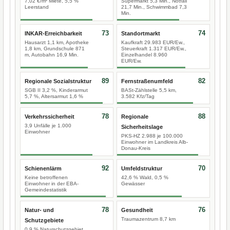
7,02 €/m² Miete, 5,5 %
Supermarkt 5,3 Min., Notfall
Leerstand
21,7 Min., Schwimmbad 7,3
Min.
73
74
INKAR-Erreichbarkeit
Standortmarkt
Hausarzt 1,1 km, Apotheke
Kaufkraft 29.983 EUR/Ew.,
1,8 km, Grundschule 871
Steuerkraft 1.317 EUR/Ew.,
m, Autobahn 16,9 Min.
Einzelhandel 8.960
EUR/Ew.
89
82
Regionale Sozialstruktur
Fernstraßenumfeld
SGB II 3,2 %, Kinderarmut
BASt-Zählstelle 5,5 km,
5,7 %, Altersarmut 1,6 %
3.582 Kfz/Tag
78
88
Verkehrssicherheit
Regionale
3,9 Unfälle je 1.000
Sicherheitslage
Einwohner
PKS-HZ 2.988 je 100.000
Einwohner im Landkreis Alb-
Donau-Kreis
92
70
Schienenlärm
Umfeldstruktur
Keine betroffenen
42,6 % Wald, 0,5 %
Einwohner in der EBA-
Gewässer
Gemeindestatistik
78
76
Natur- und
Gesundheit
Traumazentrum 8,7 km
Schutzgebiete
0,9 % Naturschutzgebiet,