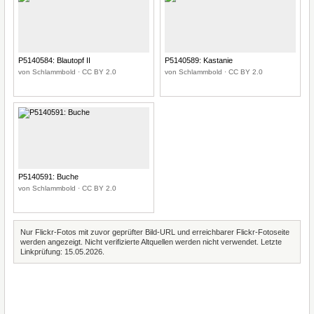
P5140584: Blautopf II
P5140589: Kastanie
von Schlammbold · CC BY 2.0
von Schlammbold · CC BY 2.0
P5140591: Buche
von Schlammbold · CC BY 2.0
Nur Flickr-Fotos mit zuvor geprüfter Bild-URL und erreichbarer Flickr-Fotoseite
werden angezeigt. Nicht verifizierte Altquellen werden nicht verwendet. Letzte
Linkprüfung: 15.05.2026.