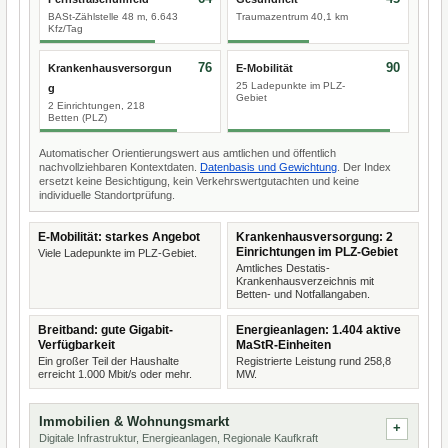
BASt-Zählstelle 48 m, 6.643
Traumazentrum 40,1 km
Kfz/Tag
76
90
Krankenhausversorgun
E-Mobilität
25 Ladepunkte im PLZ-
g
Gebiet
2 Einrichtungen, 218
Betten (PLZ)
Automatischer Orientierungswert aus amtlichen und öffentlich
nachvollziehbaren Kontextdaten.
Datenbasis und Gewichtung
. Der Index
ersetzt keine Besichtigung, kein Verkehrswertgutachten und keine
individuelle Standortprüfung.
E-Mobilität: starkes Angebot
Krankenhausversorgung: 2
Einrichtungen im PLZ-Gebiet
Viele Ladepunkte im PLZ-Gebiet.
Amtliches Destatis-
Krankenhausverzeichnis mit
Betten- und Notfallangaben.
Breitband: gute Gigabit-
Energieanlagen: 1.404 aktive
Verfügbarkeit
MaStR-Einheiten
Ein großer Teil der Haushalte
Registrierte Leistung rund 258,8
erreicht 1.000 Mbit/s oder mehr.
MW.
Immobilien & Wohnungsmarkt
Digitale Infrastruktur, Energieanlagen, Regionale Kaufkraft