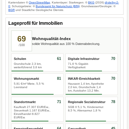
Kartendaten ©
OpenStreetMap
. Kartenlayer: Starkregen: ©
BKG
(2026)
dl-de/by-2-
0
; Schutzgebiete: ©
Bundesamt für Naturschutz (BfN)
; Grundwasser/Geologie: ©
BGR
und Staatliche Geologische Dienste.
Lageprofil für Immobilien
69
Wohnqualität-Index
solide Wohnqualität aus 100 % Datenabdeckung.
/100
61
70
Schulen
Digitale Infrastruktur
Grundschule 2,3 km,
71,6 % Gigabit-
weiterführend 3,6 km
Verfügbarkeit
81
70
Wohnungsmarkt
INKAR-Erreichbarkeit
5,91 €/m² Miete, 5,5 %
Hausarzt 1,4 km, Apotheke
Leerstand
2,0 km, Grundschule 1,4
km, Autobahn 13,2 Min.
71
78
Standortmarkt
Regionale Sozialstruktur
Kaufkraft 27.307 EUR/Ew.,
SGB II 5,1 %, Kinderarmut
Steuerkraft 1.167 EUR/Ew.,
8,5 %, Altersarmut 1,8 %
Einzelhandel 8.827
EUR/Ew.
64
45
Fernstraßenumfeld
Gesundheit