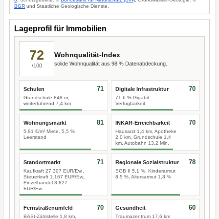
BGR
und Staatliche Geologische Dienste.
Lageprofil für Immobilien
72
Wohnqualität-Index
solide Wohnqualität aus 98 % Datenabdeckung.
/100
71
70
Schulen
Digitale Infrastruktur
Grundschule 848 m,
71,6 % Gigabit-
weiterführend 7,4 km
Verfügbarkeit
81
70
Wohnungsmarkt
INKAR-Erreichbarkeit
5,91 €/m² Miete, 5,5 %
Hausarzt 1,4 km, Apotheke
Leerstand
2,0 km, Grundschule 1,4
km, Autobahn 13,2 Min.
71
78
Standortmarkt
Regionale Sozialstruktur
Kaufkraft 27.307 EUR/Ew.,
SGB II 5,1 %, Kinderarmut
Steuerkraft 1.167 EUR/Ew.,
8,5 %, Altersarmut 1,8 %
Einzelhandel 8.827
EUR/Ew.
70
60
Fernstraßenumfeld
Gesundheit
BASt-Zählstelle 1,8 km,
Traumazentrum 17,6 km