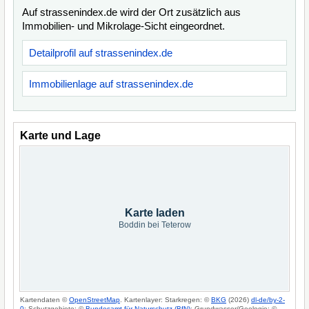
Auf strassenindex.de wird der Ort zusätzlich aus
Immobilien- und Mikrolage-Sicht eingeordnet.
Detailprofil auf strassenindex.de
Immobilienlage auf strassenindex.de
Karte und Lage
Karte laden
Boddin bei Teterow
Kartendaten ©
OpenStreetMap
. Kartenlayer: Starkregen: ©
BKG
(2026)
dl-de/by-2-
0
; Schutzgebiete: ©
Bundesamt für Naturschutz (BfN)
; Grundwasser/Geologie: ©