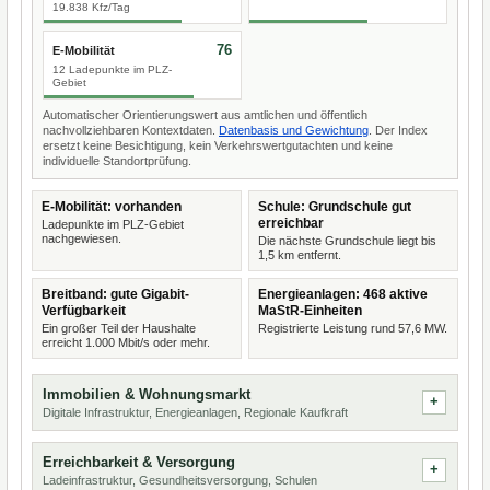
19.838 Kfz/Tag
76
E-Mobilität
12 Ladepunkte im PLZ-
Gebiet
Automatischer Orientierungswert aus amtlichen und öffentlich
nachvollziehbaren Kontextdaten.
Datenbasis und Gewichtung
. Der Index
ersetzt keine Besichtigung, kein Verkehrswertgutachten und keine
individuelle Standortprüfung.
E-Mobilität: vorhanden
Schule: Grundschule gut
erreichbar
Ladepunkte im PLZ-Gebiet
nachgewiesen.
Die nächste Grundschule liegt bis
1,5 km entfernt.
Breitband: gute Gigabit-
Energieanlagen: 468 aktive
Verfügbarkeit
MaStR-Einheiten
Ein großer Teil der Haushalte
Registrierte Leistung rund 57,6 MW.
erreicht 1.000 Mbit/s oder mehr.
Immobilien & Wohnungsmarkt
Digitale Infrastruktur, Energieanlagen, Regionale Kaufkraft
Erreichbarkeit & Versorgung
Ladeinfrastruktur, Gesundheitsversorgung, Schulen