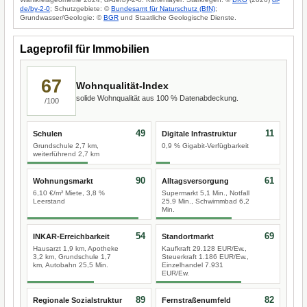
de/by-2-0
; Schutzgebiete: ©
Bundesamt für Naturschutz (BfN)
;
Grundwasser/Geologie: ©
BGR
und Staatliche Geologische Dienste.
Lageprofil für Immobilien
67
Wohnqualität-Index
solide Wohnqualität aus 100 % Datenabdeckung.
/100
49
11
Schulen
Digitale Infrastruktur
Grundschule 2,7 km,
0,9 % Gigabit-Verfügbarkeit
weiterführend 2,7 km
90
61
Wohnungsmarkt
Alltagsversorgung
6,10 €/m² Miete, 3,8 %
Supermarkt 5,1 Min., Notfall
Leerstand
25,9 Min., Schwimmbad 6,2
Min.
54
69
INKAR-Erreichbarkeit
Standortmarkt
Hausarzt 1,9 km, Apotheke
Kaufkraft 29.128 EUR/Ew.,
3,2 km, Grundschule 1,7
Steuerkraft 1.186 EUR/Ew.,
km, Autobahn 25,5 Min.
Einzelhandel 7.931
EUR/Ew.
89
82
Regionale Sozialstruktur
Fernstraßenumfeld