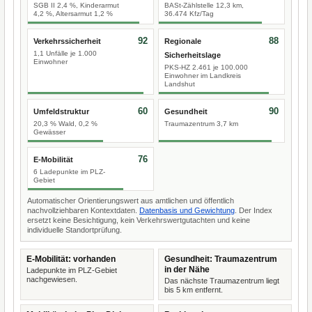
SGB II 2,4 %, Kinderarmut
BASt-Zählstelle 12,3 km,
4,2 %, Altersarmut 1,2 %
36.474 Kfz/Tag
92
88
Verkehrssicherheit
Regionale
1,1 Unfälle je 1.000
Sicherheitslage
Einwohner
PKS-HZ 2.461 je 100.000
Einwohner im Landkreis
Landshut
60
90
Umfeldstruktur
Gesundheit
20,3 % Wald, 0,2 %
Traumazentrum 3,7 km
Gewässer
76
E-Mobilität
6 Ladepunkte im PLZ-
Gebiet
Automatischer Orientierungswert aus amtlichen und öffentlich
nachvollziehbaren Kontextdaten.
Datenbasis und Gewichtung
. Der Index
ersetzt keine Besichtigung, kein Verkehrswertgutachten und keine
individuelle Standortprüfung.
E-Mobilität: vorhanden
Gesundheit: Traumazentrum
in der Nähe
Ladepunkte im PLZ-Gebiet
nachgewiesen.
Das nächste Traumazentrum liegt
bis 5 km entfernt.