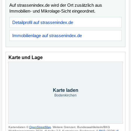
Auf strassenindex.de wird der Ort zusätzlich aus
Immobilien- und Mikrolage-Sicht eingeordnet.
Detailprofil auf strassenindex.de
Immobilienlage auf strassenindex.de
Karte und Lage
Karte laden
Bodenkirchen
Kartendaten ©
OpenStreetMap
. Weitere Grenzen: Bundeswahlleiterin/BKG
Wahlkreisgeometrie 2024, dl-de/by-2-0. Kartenlayer: Starkregen: ©
BKG
(2026)
dl-