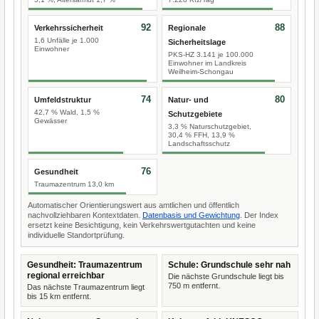
92
88
Verkehrssicherheit
Regionale
1,6 Unfälle je 1.000
Sicherheitslage
Einwohner
PKS-HZ 3.141 je 100.000
Einwohner im Landkreis
Weilheim-Schongau
74
80
Umfeldstruktur
Natur- und
42,7 % Wald, 1,5 %
Schutzgebiete
Gewässer
3,3 % Naturschutzgebiet,
30,4 % FFH, 13,9 %
Landschaftsschutz
76
Gesundheit
Traumazentrum 13,0 km
Automatischer Orientierungswert aus amtlichen und öffentlich
nachvollziehbaren Kontextdaten.
Datenbasis und Gewichtung
. Der Index
ersetzt keine Besichtigung, kein Verkehrswertgutachten und keine
individuelle Standortprüfung.
Gesundheit: Traumazentrum
Schule: Grundschule sehr nah
regional erreichbar
Die nächste Grundschule liegt bis
750 m entfernt.
Das nächste Traumazentrum liegt
bis 15 km entfernt.