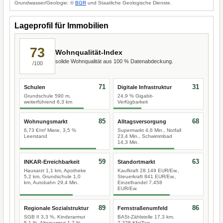
Grundwasser/Geologie: ©
BGR
und Staatliche Geologische Dienste.
Lageprofil für Immobilien
73
Wohnqualität-Index
solide Wohnqualität aus 100 % Datenabdeckung.
/100
71
31
Schulen
Digitale Infrastruktur
Grundschule 590 m,
24,9 % Gigabit-
weiterführend 6,3 km
Verfügbarkeit
85
68
Wohnungsmarkt
Alltagsversorgung
6,73 €/m² Miete, 3,5 %
Supermarkt 4,6 Min., Notfall
Leerstand
23,4 Min., Schwimmbad
14,3 Min.
59
63
INKAR-Erreichbarkeit
Standortmarkt
Hausarzt 1,1 km, Apotheke
Kaufkraft 28.149 EUR/Ew.,
5,2 km, Grundschule 1,0
Steuerkraft 841 EUR/Ew.,
km, Autobahn 29,4 Min.
Einzelhandel 7.458
EUR/Ew.
89
86
Regionale Sozialstruktur
Fernstraßenumfeld
SGB II 3,3 %, Kinderarmut
BASt-Zählstelle 17,3 km,
5,1 %, Altersarmut 1,7 %
7.228 Kfz/Tag