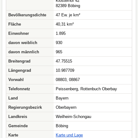
Klosterhof 42
82389 Böbing
Bevölkerungsdichte
47 Ew. je km²
Fläche
40,31 km²
Einwohner
1.895
davon weiblich
930
davon männlich
965
Breitengrad
47.75515
Längengrad
10.987709
Vorwahl
08803, 08867
Telefonnetz
Peissenberg, Rottenbuch Oberbay
Land
Bayern
Regierungsbezirk
Oberbayern
Landkreis
Weilheim-Schongau
Gemeinde
Böbing
Karte
Karte und Lage