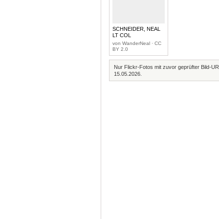
SCHNEIDER, NEAL
LT COL
von WanderNeal · CC
BY 2.0
Nur Flickr-Fotos mit zuvor geprüfter Bild-UR
15.05.2026.