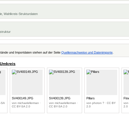
e, Wahlkreis-Strukturdaten
struktur
tände und Importdaten stehen auf der Seite
Quellennachweise und Datenimporte
.
 Umkreis
SV400149.JPG
SV400139.JPG
Pillars
Flo
Y-SA
von michaelellerman ·
von michaelellerman ·
von photon ? · CC BY
von
CC BY-SA 2.0
CC BY-SA 2.0
2.0
2.0