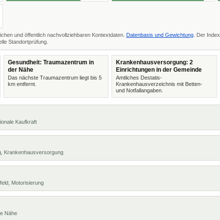
ichen und öffentlich nachvollziehbaren Kontextdaten.
Datenbasis und Gewichtung
. Der Index
lle Standortprüfung.
Gesundheit: Traumazentrum in
Krankenhausversorgung: 2
der Nähe
Einrichtungen in der Gemeinde
Das nächste Traumazentrum liegt bis 5
Amtliches Destatis-
km entfernt.
Krankenhausverzeichnis mit Betten-
und Notfallangaben.
ionale Kaufkraft
ng, Krankenhausversorgung
eld, Motorisierung
te Nähe