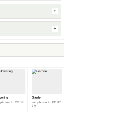
wering
Garden
 photon ? · CC BY
von photon ? · CC BY
2.0