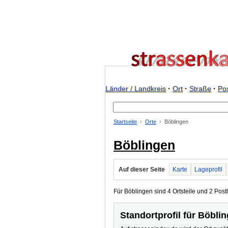
Länder / Landkreis
·
Ort
·
Straße
·
Pos
Startseite
Orte
Böblingen
Böblingen
Auf dieser Seite
Karte
Lageprofil
Für Böblingen sind 4 Ortsteile und 2 Postl
Standortprofil für Böbli