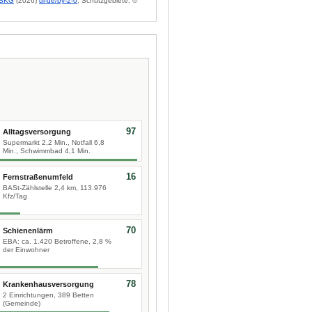
BKG
(2026)
dl-de/by-2-0
; Schutzgebiete: ©
97
Alltagsversorgung
Supermarkt 2,2 Min., Notfall 6,8
Min., Schwimmbad 4,1 Min.
16
Fernstraßenumfeld
BASt-Zählstelle 2,4 km, 113.976
Kfz/Tag
70
Schienenlärm
EBA: ca. 1.420 Betroffene, 2,8 %
der Einwohner
78
Krankenhausversorgung
2 Einrichtungen, 389 Betten
(Gemeinde)