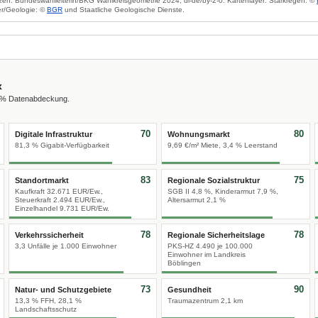
zen: Bundeswahlleiterin/BKG Wahlkreisgeometrie 2024, dl-de/by-2-0. Kartenlayer: Starkregen: ©
r/Geologie: ©
BGR
und Staatliche Geologische Dienste.
x
0 % Datenabdeckung.
70
80
Digitale Infrastruktur
Wohnungsmarkt
81,3 % Gigabit-Verfügbarkeit
9,69 €/m² Miete, 3,4 % Leerstand
83
75
Standortmarkt
Regionale Sozialstruktur
Kaufkraft 32.671 EUR/Ew.,
SGB II 4,8 %, Kinderarmut 7,9 %,
Steuerkraft 2.494 EUR/Ew.,
Altersarmut 2,1 %
Einzelhandel 9.731 EUR/Ew.
78
78
Verkehrssicherheit
Regionale Sicherheitslage
3,3 Unfälle je 1.000 Einwohner
PKS-HZ 4.490 je 100.000
Einwohner im Landkreis
Böblingen
73
90
Natur- und Schutzgebiete
Gesundheit
13,3 % FFH, 28,1 %
Traumazentrum 2,1 km
Landschaftsschutz