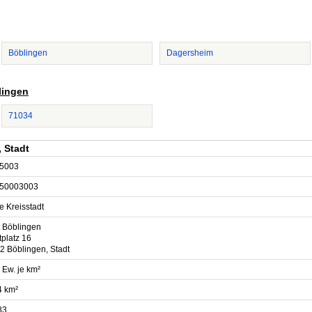
Böblingen
Dagersheim
lingen
71034
 Stadt
5003
50003003
e Kreisstadt
t Böblingen
tplatz 16
2 Böblingen, Stadt
 Ew. je km²
4 km²
83