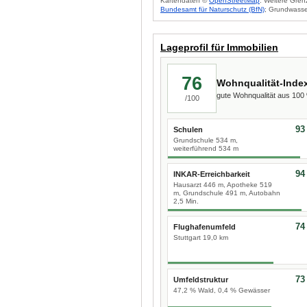
Kartendaten ©
OpenStreetMap
. Weitere Gren
Bundesamt für Naturschutz (BfN)
; Grundwasse
Lageprofil für Immobilien
76
Wohnqualität-Inde
gute Wohnqualität aus 10
/100
93
Schulen
Grundschule 534 m,
weiterführend 534 m
94
INKAR-Erreichbarkeit
Hausarzt 446 m, Apotheke 519
m, Grundschule 491 m, Autobahn
2,5 Min.
74
Flughafenumfeld
Stuttgart 19,0 km
73
Umfeldstruktur
47,2 % Wald, 0,4 % Gewässer