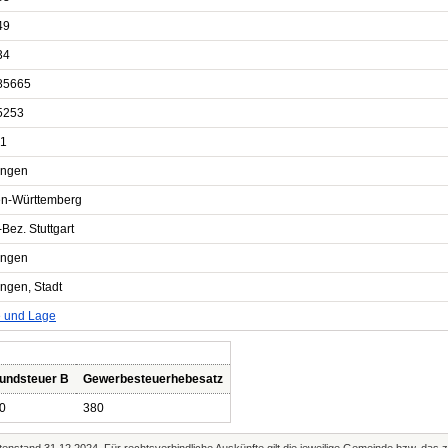
49
34
85665
5253
1
ingen
n-Württemberg
Bez. Stuttgart
ingen
ingen, Stadt
e und Lage
undsteuer B
Gewerbesteuerhebesatz
0
380