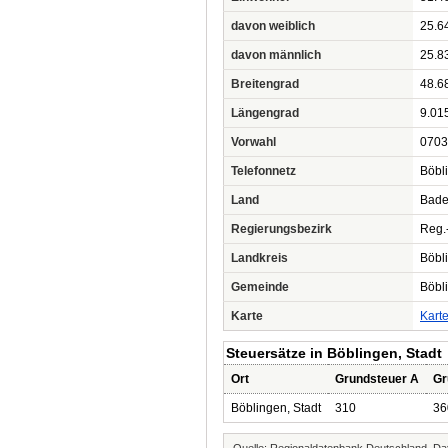
davon weiblich
25.6
davon männlich
25.8
Breitengrad
48.6
Längengrad
9.01
Vorwahl
0703
Telefonnetz
Böbl
Land
Bade
Regierungsbezirk
Reg.-
Landkreis
Böbl
Gemeinde
Böbl
Karte
Kart
Steuersätze in Böblingen, Stadt
Ort
Grundsteuer A
Gr
Böblingen, Stadt
310
36