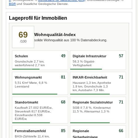
BGR
und Staatliche Geologische Dienste.
Lageprofil für Immobilien
69
Wohnqualität-Index
solide Wohnqualität aus 100 % Datenabdeckung.
/100
49
57
Schulen
Digitale Infrastruktur
Grundschule 2,7 km,
58,3 % Gigabit-
weiterführend 2,7 km
Verfügbarkeit
81
71
Wohnungsmarkt
INKAR-Erreichbarkeit
5,51 €/m² Miete, 6,8 %
Hausarzt 1,3 km, Apotheke
Leerstand
1,9 km, Grundschule 1,3
km, Autobahn 7,3 Min.
68
71
Standortmarkt
Regionale Sozialstruktur
Kaufkraft 27.002 EUR/Ew.,
SGB II 7,8 %, Kinderarmut
Steuerkraft 817 EUR/Ew.,
11,5 %, Altersarmut 1,3 %
Einzelhandel 8.538
EUR/Ew.
85
66
Fernstraßenumfeld
Regionale
BASt-Zählstelle 11,4 km,
Sicherheitslage