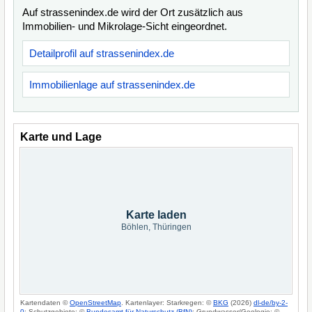
Auf strassenindex.de wird der Ort zusätzlich aus
Immobilien- und Mikrolage-Sicht eingeordnet.
Detailprofil auf strassenindex.de
Immobilienlage auf strassenindex.de
Karte und Lage
Karte laden
Böhlen, Thüringen
Kartendaten ©
OpenStreetMap
. Kartenlayer: Starkregen: ©
BKG
(2026)
dl-de/by-2-
0
; Schutzgebiete: ©
Bundesamt für Naturschutz (BfN)
; Grundwasser/Geologie: ©