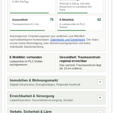
3.580 Kfz/Tag
PKS-HZ 6.036 je 100.000
Einwohner im Landkreis Ilm-
Kreis
76
62
Gesundheit
E-Mobilität
Traumazentrum 8,1 km
4 Ladepunkte im PLZ-
Gebiet
Automatischer Orientierungswert aus amtlichen und öffentlich
nachvollziehbaren Kontextdaten.
Datenbasis und Gewichtung
. Der Index
ersetzt keine Besichtigung, kein Verkehrswertgutachten und keine
individuelle Standortprüfung.
E-Mobilität: vorhanden
Gesundheit: Traumazentrum
regional erreichbar
Ladepunkte im PLZ-Gebiet
nachgewiesen.
Das nächste Traumazentrum liegt
bis 15 km entfernt.
Immobilien & Wohnungsmarkt
Digitale Infrastruktur, Energieanlagen, Regionale Kaufkraft
Erreichbarkeit & Versorgung
Ladeinfrastruktur, Gesundheitsversorgung, Schulen
Verkehr, Sicherheit & Lärm