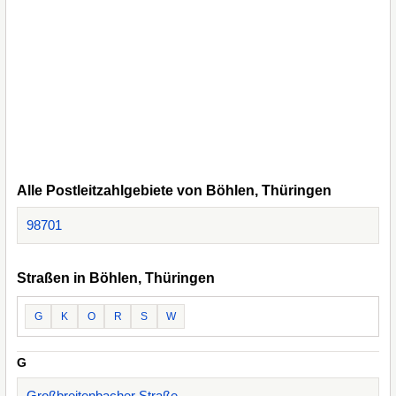
Alle Postleitzahlgebiete von Böhlen, Thüringen
98701
Straßen in Böhlen, Thüringen
G
K
O
R
S
W
G
Großbreitenbacher Straße