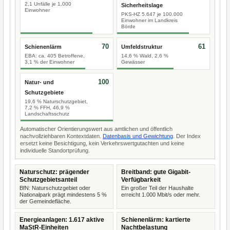
2,1 Unfälle je 1.000
Sicherheitslage
Einwohner
PKS-HZ 5.647 je 100.000
Einwohner im Landkreis
Börde
70
61
Schienenlärm
Umfeldstruktur
EBA: ca. 405 Betroffene,
14,6 % Wald, 2,6 %
3,1 % der Einwohner
Gewässer
100
Natur- und
Schutzgebiete
19,6 % Naturschutzgebiet,
7,2 % FFH, 46,9 %
Landschaftsschutz
Automatischer Orientierungswert aus amtlichen und öffentlich
nachvollziehbaren Kontextdaten.
Datenbasis und Gewichtung
. Der Index
ersetzt keine Besichtigung, kein Verkehrswertgutachten und keine
individuelle Standortprüfung.
Naturschutz: prägender
Breitband: gute Gigabit-
Schutzgebietsanteil
Verfügbarkeit
BfN: Naturschutzgebiet oder
Ein großer Teil der Haushalte
Nationalpark prägt mindestens 5 %
erreicht 1.000 Mbit/s oder mehr.
der Gemeindefläche.
Energieanlagen: 1.617 aktive
Schienenlärm: kartierte
MaStR-Einheiten
Nachtbelastung