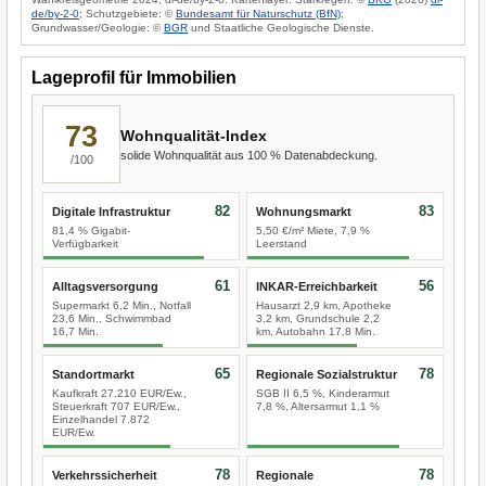
de/by-2-0
; Schutzgebiete: ©
Bundesamt für Naturschutz (BfN)
;
Grundwasser/Geologie: ©
BGR
und Staatliche Geologische Dienste.
Lageprofil für Immobilien
73
Wohnqualität-Index
solide Wohnqualität aus 100 % Datenabdeckung.
/100
82
83
Digitale Infrastruktur
Wohnungsmarkt
81,4 % Gigabit-
5,50 €/m² Miete, 7,9 %
Verfügbarkeit
Leerstand
61
56
Alltagsversorgung
INKAR-Erreichbarkeit
Supermarkt 6,2 Min., Notfall
Hausarzt 2,9 km, Apotheke
23,6 Min., Schwimmbad
3,2 km, Grundschule 2,2
16,7 Min.
km, Autobahn 17,8 Min.
65
78
Standortmarkt
Regionale Sozialstruktur
Kaufkraft 27.210 EUR/Ew.,
SGB II 6,5 %, Kinderarmut
Steuerkraft 707 EUR/Ew.,
7,8 %, Altersarmut 1,1 %
Einzelhandel 7.872
EUR/Ew.
78
78
Verkehrssicherheit
Regionale