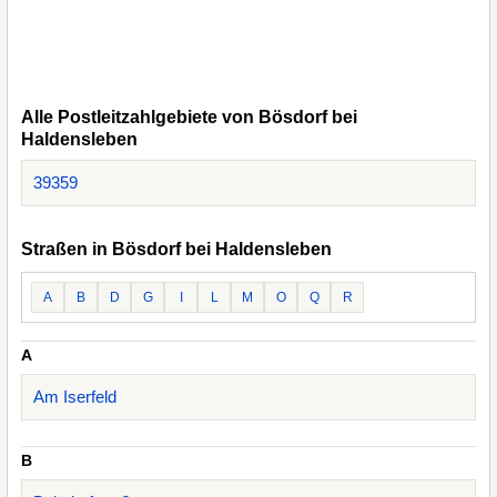
Alle Postleitzahlgebiete von Bösdorf bei
Haldensleben
39359
Straßen in Bösdorf bei Haldensleben
A
B
D
G
I
L
M
O
Q
R
A
Am Iserfeld
B