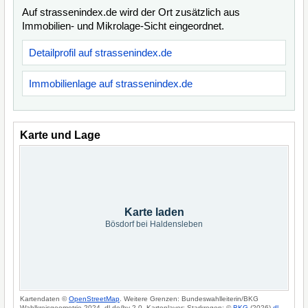
Auf strassenindex.de wird der Ort zusätzlich aus
Immobilien- und Mikrolage-Sicht eingeordnet.
Detailprofil auf strassenindex.de
Immobilienlage auf strassenindex.de
Karte und Lage
Karte laden
Bösdorf bei Haldensleben
Kartendaten ©
OpenStreetMap
. Weitere Grenzen: Bundeswahlleiterin/BKG
Wahlkreisgeometrie 2024, dl-de/by-2-0. Kartenlayer: Starkregen: ©
BKG
(2026)
dl-