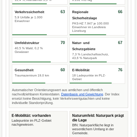
63
66
Verkehrssicherheit
Regionale
5,9 Unfälle je 1.000
Sicherheitslage
Einwohner
PKS-HZ 7.947 je 100.000
Einwohner im Landkreis
Lüneburg
70
67
Umfeldstruktur
Natur- und
40,5 % Wald, 0,2 %
Schutzgebiete
Gewässer
7,3 % Landschaftsschutz,
43,6 % Naturpark
60
76
Gesundheit
E-Mobilität
Traumazentrum 19,0 km
18 Ladepunkte im PLZ-
Gebiet
Automatischer Orientierungswert aus amtlichen und öffentlich
nachvollziehbaren Kontextdaten.
Datenbasis und Gewichtung
. Der Index
ersetzt keine Besichtigung, kein Verkehrswertgutachten und keine
individuelle Standortprüfung.
E-Mobilität: vorhanden
Naturumfeld: Naturpark prägt
die Lage
Ladepunkte im PLZ-Gebiet
nachgewiesen.
BfN: Naturparkfläche liegt in
wesentlichem Umfang in der
Gemeinde.