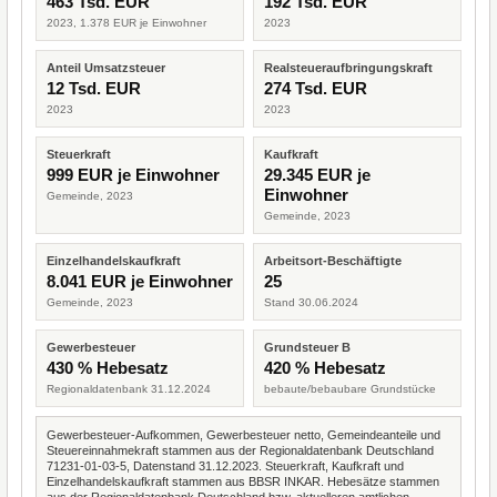
463 Tsd. EUR
192 Tsd. EUR
2023, 1.378 EUR je Einwohner
2023
Anteil Umsatzsteuer
Realsteueraufbringungskraft
12 Tsd. EUR
274 Tsd. EUR
2023
2023
Steuerkraft
Kaufkraft
999 EUR je Einwohner
29.345 EUR je
Einwohner
Gemeinde, 2023
Gemeinde, 2023
Einzelhandelskaufkraft
Arbeitsort-Beschäftigte
8.041 EUR je Einwohner
25
Gemeinde, 2023
Stand 30.06.2024
Gewerbesteuer
Grundsteuer B
430 % Hebesatz
420 % Hebesatz
Regionaldatenbank 31.12.2024
bebaute/bebaubare Grundstücke
Gewerbesteuer-Aufkommen, Gewerbesteuer netto, Gemeindeanteile und
Steuereinnahmekraft stammen aus der Regionaldatenbank Deutschland
71231-01-03-5, Datenstand 31.12.2023. Steuerkraft, Kaufkraft und
Einzelhandelskaufkraft stammen aus BBSR INKAR. Hebesätze stammen