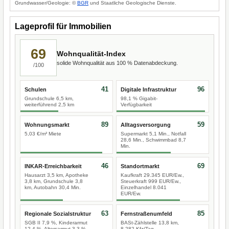
Grundwasser/Geologie: ©
BGR
und Staatliche Geologische Dienste.
Lageprofil für Immobilien
69
Wohnqualität-Index
solide Wohnqualität aus 100 % Datenabdeckung.
/100
41
96
Schulen
Digitale Infrastruktur
Grundschule 6,5 km,
98,1 % Gigabit-
weiterführend 2,5 km
Verfügbarkeit
89
59
Wohnungsmarkt
Alltagsversorgung
5,03 €/m² Miete
Supermarkt 5,1 Min., Notfall
28,6 Min., Schwimmbad 8,7
Min.
46
69
INKAR-Erreichbarkeit
Standortmarkt
Hausarzt 3,5 km, Apotheke
Kaufkraft 29.345 EUR/Ew.,
3,8 km, Grundschule 3,8
Steuerkraft 999 EUR/Ew.,
km, Autobahn 30,4 Min.
Einzelhandel 8.041
EUR/Ew.
63
85
Regionale Sozialstruktur
Fernstraßenumfeld
SGB II 7,9 %, Kinderarmut
BASt-Zählstelle 13,8 km,
12,4 %, Altersarmut 3,3 %
8.282 Kfz/Tag