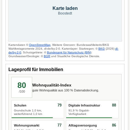
Karte laden
Boostedt
Kartendaten ©
OpenStreetMap
. Weitere Grenzen: Bundeswahlleiterin/BKG
Wahlkreisgeometrie 2024, dl-de/by-2-0. Kartenlayer: Starkregen: ©
BKG
(2026)
dl-
de/by-2-0
; Schutzgebiete: ©
Bundesamt für Naturschutz (BfN)
;
Grundwasser/Geologie: ©
BGR
und Staatliche Geologische Dienste.
Lageprofil für Immobilien
80
Wohnqualität-Index
gute Wohnqualität aus 100 % Datenabdeckung.
/100
79
88
Schulen
Digitale Infrastruktur
Grundschule 1,0 km,
91,9 % Gigabit-
weiterführend 1,0 km
Verfügbarkeit
77
86
Wohnungsmarkt
Alltagsversorgung