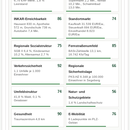
6,74 €/m² Miete, 1,8 %
Supermarkt 2,2 Min., Notfall
Leerstand
10,2 Min., Schwimmbad
13,0 Min.
86
74
INKAR-Erreichbarkeit
Standortmarkt
Hausarzt 830 m, Apotheke
Kaufkraft 31.539 EUR/Ew.,
572 m, Grundschule 738 m,
Steuerkraft 694 EUR/Ew.,
Autobahn 7,4 Min.
Einzelhandel 8.623
EUR/Ew.
75
85
Regionale Sozialstruktur
Fernstraßenumfeld
SGB II 6,4 %, Kinderarmut
BASt-Zählstelle 13,1 km,
10,2 %, Altersarmut 2,7 %
16.742 Kfz/Tag
92
66
Verkehrssicherheit
Regionale
1,1 Unfälle je 1.000
Sicherheitslage
Einwohner
PKS-HZ 6.348 je 100.000
Einwohner in Segeberg
74
56
Umfeldstruktur
Natur- und
41,8 % Wald, 0,1 %
Schutzgebiete
Gewässer
1,4 % Landschaftsschutz
90
76
Gesundheit
E-Mobilität
Traumazentrum 4,6 km
6 Ladepunkte im PLZ-
Gebiet