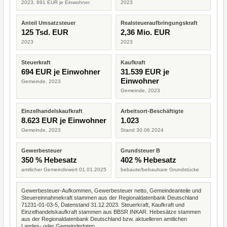
2023, 891 EUR je Einwohner
2023
Anteil Umsatzsteuer
Realsteueraufbringungskraft
125 Tsd. EUR
2,36 Mio. EUR
2023
2023
Steuerkraft
Kaufkraft
694 EUR je Einwohner
31.539 EUR je
Einwohner
Gemeinde, 2023
Gemeinde, 2023
Einzelhandelskaufkraft
Arbeitsort-Beschäftigte
8.623 EUR je Einwohner
1.023
Gemeinde, 2023
Stand 30.06.2024
Gewerbesteuer
Grundsteuer B
350 % Hebesatz
402 % Hebesatz
amtlicher Gemeindewert 01.01.2025
bebaute/bebaubare Grundstücke
Gewerbesteuer-Aufkommen, Gewerbesteuer netto, Gemeindeanteile und
Steuereinnahmekraft stammen aus der Regionaldatenbank Deutschland
71231-01-03-5, Datenstand 31.12.2023. Steuerkraft, Kaufkraft und
Einzelhandelskaufkraft stammen aus BBSR INKAR. Hebesätze stammen
aus der Regionaldatenbank Deutschland bzw. aktuelleren amtlichen
Landes- oder Gemeindedaten.