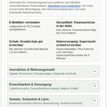
Automatischer Orientierungswert aus amtlichen und öffentlich
nachvollziehbaren Kontextdaten.
Datenbasis und Gewichtung
. Der Index
ersetzt keine Besichtigung, kein Verkehrswertgutachten und keine
individuelle Standortprüfung.
E-Mobilität: vorhanden
Gesundheit: Traumazentrum
in der Nähe
Ladepunkte im PLZ-Gebiet
nachgewiesen.
Das nächste Traumazentrum liegt
bis 5 km entfernt.
Schule: Grundschule gut
Nahversorgung: Supermarkt
erreichbar
schnell erreichbar
Die nächste Grundschule liegt bis
Deutschlandatlas: Pkw-Fahrzeit
1,5 km entfernt.
zum nächsten
Supermarkt/Discounter bis 5
Minuten.
Immobilien & Wohnungsmarkt
Digitale Infrastruktur, Energieanlagen, Regionale Kaufkraft
Erreichbarkeit & Versorgung
Ladeinfrastruktur, Gesundheitsversorgung, Heliport-Umfeld
Verkehr, Sicherheit & Lärm
Bundesfernstraßen-Verkehr, Motorisierung, Verkehrssicherheit