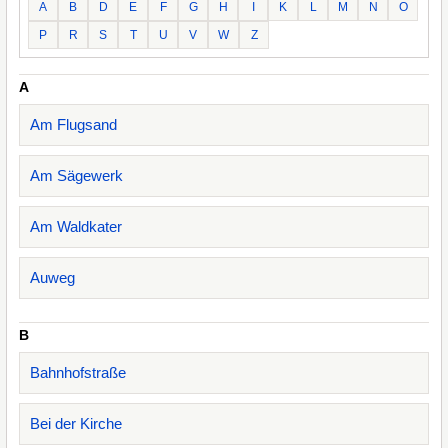
A
B
D
E
F
G
H
I
K
L
M
N
O
P
R
S
T
U
V
W
Z
A
Am Flugsand
Am Sägewerk
Am Waldkater
Auweg
B
Bahnhofstraße
Bei der Kirche