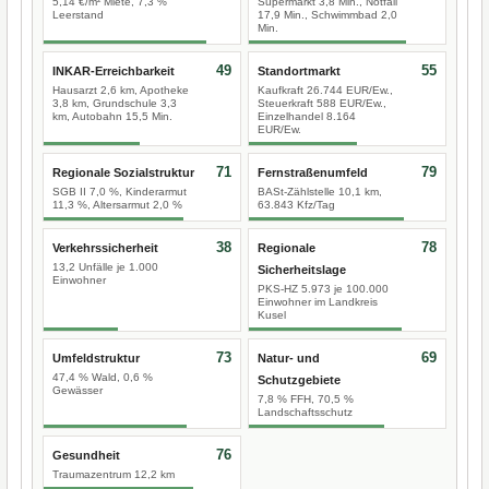
5,14 €/m² Miete, 7,3 %
Supermarkt 3,8 Min., Notfall
Leerstand
17,9 Min., Schwimmbad 2,0
Min.
49
55
INKAR-Erreichbarkeit
Standortmarkt
Hausarzt 2,6 km, Apotheke
Kaufkraft 26.744 EUR/Ew.,
3,8 km, Grundschule 3,3
Steuerkraft 588 EUR/Ew.,
km, Autobahn 15,5 Min.
Einzelhandel 8.164
EUR/Ew.
71
79
Regionale Sozialstruktur
Fernstraßenumfeld
SGB II 7,0 %, Kinderarmut
BASt-Zählstelle 10,1 km,
11,3 %, Altersarmut 2,0 %
63.843 Kfz/Tag
38
78
Verkehrssicherheit
Regionale
13,2 Unfälle je 1.000
Sicherheitslage
Einwohner
PKS-HZ 5.973 je 100.000
Einwohner im Landkreis
Kusel
73
69
Umfeldstruktur
Natur- und
47,4 % Wald, 0,6 %
Schutzgebiete
Gewässer
7,8 % FFH, 70,5 %
Landschaftsschutz
76
Gesundheit
Traumazentrum 12,2 km