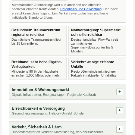
Automatischer Orientierungswert aus amtlichen und öffentlich
nachvollziehbaren Kontextdaten.
Datenbasis und Gewichtung
. Der Index
ersetzt keine Besichtigung, kein Verkehrswertgutachten und keine
individuelle Standortprüfung.
Gesundheit: Traumazentrum
Nahversorgung: Supermarkt
regional erreichbar
schnell erreichbar
Das nächste Traumazentrum liegt
Deutschlandatlas: Pkw-Fahrzeit
bis 15 km entfernt.
zum nächsten
Supermarkt/Discounter bis 5
Minuten.
Breitband: sehr hohe Gigabit-
Verkehr: wenige erfasste
Verfügbarkeit
Unfälle
Mindestens 90 % der Haushalte
Region/Gemeinde mit niedriger
erreichen 1.000 Mbit/s oder mehr.
Fallzahl im aktuellen Unfallatlas.
Immobilien & Wohnungsmarkt
Digitale Infrastruktur, Energieanlagen, Regionale Kaufkraft
Erreichbarkeit & Versorgung
Gesundheitsversorgung, Heliport-Umfeld, Schulen
Verkehr, Sicherheit & Lärm
Bundesfernstraßen-Verkehr, Motorisierung, Verkehrssicherheit