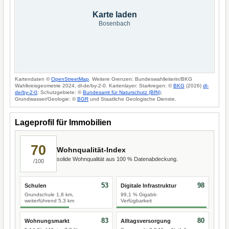
Karte laden
Bosenbach
Kartendaten ©
OpenStreetMap
. Weitere Grenzen: Bundeswahlleiterin/BKG
Wahlkreisgeometrie 2024, dl-de/by-2-0. Kartenlayer: Starkregen: ©
BKG
(2026)
dl-
de/by-2-0
; Schutzgebiete: ©
Bundesamt für Naturschutz (BfN)
;
Grundwasser/Geologie: ©
BGR
und Staatliche Geologische Dienste.
Lageprofil für Immobilien
70
Wohnqualität-Index
solide Wohnqualität aus 100 % Datenabdeckung.
/100
53
98
Schulen
Digitale Infrastruktur
Grundschule 1,8 km,
99,1 % Gigabit-
weiterführend 5,3 km
Verfügbarkeit
83
80
Wohnungsmarkt
Alltagsversorgung