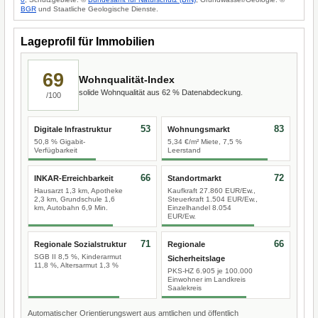
BGR
und Staatliche Geologische Dienste.
Lageprofil für Immobilien
69
Wohnqualität-Index
solide Wohnqualität aus 62 % Datenabdeckung.
/100
53
83
Digitale Infrastruktur
Wohnungsmarkt
50,8 % Gigabit-
5,34 €/m² Miete, 7,5 %
Verfügbarkeit
Leerstand
66
72
INKAR-Erreichbarkeit
Standortmarkt
Hausarzt 1,3 km, Apotheke
Kaufkraft 27.860 EUR/Ew.,
2,3 km, Grundschule 1,6
Steuerkraft 1.504 EUR/Ew.,
km, Autobahn 6,9 Min.
Einzelhandel 8.054
EUR/Ew.
71
66
Regionale Sozialstruktur
Regionale
SGB II 8,5 %, Kinderarmut
Sicherheitslage
11,8 %, Altersarmut 1,3 %
PKS-HZ 6.905 je 100.000
Einwohner im Landkreis
Saalekreis
Automatischer Orientierungswert aus amtlichen und öffentlich