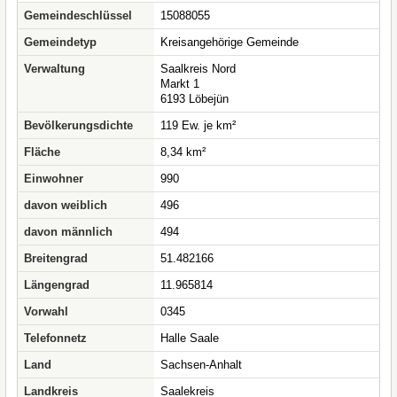
Gemeindeschlüssel
15088055
Gemeindetyp
Kreisangehörige Gemeinde
Verwaltung
Saalkreis Nord
Markt 1
6193 Löbejün
Bevölkerungsdichte
119 Ew. je km²
Fläche
8,34 km²
Einwohner
990
davon weiblich
496
davon männlich
494
Breitengrad
51.482166
Längengrad
11.965814
Vorwahl
0345
Telefonnetz
Halle Saale
Land
Sachsen-Anhalt
Landkreis
Saalekreis