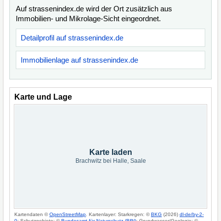
Auf strassenindex.de wird der Ort zusätzlich aus
Immobilien- und Mikrolage-Sicht eingeordnet.
Detailprofil auf strassenindex.de
Immobilienlage auf strassenindex.de
Karte und Lage
Karte laden
Brachwitz bei Halle, Saale
Kartendaten ©
OpenStreetMap
. Kartenlayer: Starkregen: ©
BKG
(2026)
dl-de/by-2-
0
; Schutzgebiete: ©
Bundesamt für Naturschutz (BfN)
; Grundwasser/Geologie: ©