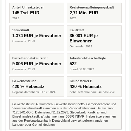
Anteil Umsatzsteuer
Realsteueraufbringungskraft
145 Tsd. EUR
2,71 Mio. EUR
2023
2023
Steuerkraft
Kaufkraft
1.374 EUR je Einwohner
35.001 EUR je
Einwohner
Gemeinde, 2023
Gemeinde, 2023
Einzelhandelskaufkraft
Arbeitsort-Beschäftigte
9.006 EUR je Einwohner
522
Gemeinde, 2023
Stand 30.06.2024
Gewerbesteuer
Grundsteuer B
420 % Hebesatz
420 % Hebesatz
Regionaldatenbank 31.12.2024
bebaute/bebaubare Grundstücke
Gewerbesteuer-Aufkommen, Gewerbesteuer netto, Gemeindeanteile und
Steuereinnahmekraft stammen aus der Regionaldatenbank Deutschland
71231-01-03-5, Datenstand 31.12.2023. Steuerkraft, Kaufkraft und
Einzelhandelskaufkraft stammen aus BBSR INKAR. Hebesätze stammen
aus der Regionaldatenbank Deutschland bzw. aktuelleren amtlichen
Landes- oder Gemeindedaten.