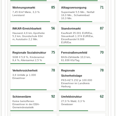
85
71
Wohnungsmarkt
Alltagsversorgung
7,45 €/m² Miete, 3,3 %
Supermarkt 5,5 Min., Notfall
Leerstand
16,0 Min., Schwimmbad
10,3 Min.
56
87
INKAR-Erreichbarkeit
Standortmarkt
Hausarzt 4,6 km, Apotheke
Kaufkraft 35.001 EUR/Ew.,
5,3 km, Grundschule 834
Steuerkraft 1.374 EUR/Ew.,
m, Autobahn 2,2 Min.
Einzelhandel 9.006
EUR/Ew.
75
70
Regionale Sozialstruktur
Fernstraßenumfeld
SGB II 5,8 %, Kinderarmut
BASt-Zählstelle 10,0 km,
9,4 %, Altersarmut 2,5 %
61.838 Kfz/Tag
78
78
Verkehrssicherheit
Regionale
3,6 Unfälle je 1.000
Sicherheitslage
Einwohner
PKS-HZ 5.152 je 100.000
Einwohner im Landkreis
Harburg
92
62
Schienenlärm
Umfeldstruktur
Keine betroffenen
27,0 % Wald, 0,3 %
Einwohner in der EBA-
Gewässer
Gemeindestatistik