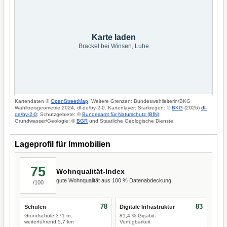
Karte laden
Brackel bei Winsen, Luhe
Kartendaten ©
OpenStreetMap
. Weitere Grenzen: Bundeswahlleiterin/BKG
Wahlkreisgeometrie 2024, dl-de/by-2-0. Kartenlayer: Starkregen: ©
BKG
(2026)
dl-
de/by-2-0
; Schutzgebiete: ©
Bundesamt für Naturschutz (BfN)
;
Grundwasser/Geologie: ©
BGR
und Staatliche Geologische Dienste.
Lageprofil für Immobilien
75
Wohnqualität-Index
gute Wohnqualität aus 100 % Datenabdeckung.
/100
78
83
Schulen
Digitale Infrastruktur
Grundschule 371 m,
81,4 % Gigabit-
weiterführend 5,7 km
Verfügbarkeit