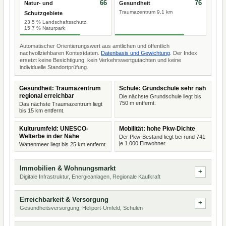
66
76
Natur- und
Gesundheit
Traumazentrum 9,1 km
Schutzgebiete
23,5 % Landschaftsschutz,
15,7 % Naturpark
Automatischer Orientierungswert aus amtlichen und öffentlich
nachvollziehbaren Kontextdaten.
Datenbasis und Gewichtung
. Der Index
ersetzt keine Besichtigung, kein Verkehrswertgutachten und keine
individuelle Standortprüfung.
Gesundheit: Traumazentrum
Schule: Grundschule sehr nah
regional erreichbar
Die nächste Grundschule liegt bis
750 m entfernt.
Das nächste Traumazentrum liegt
bis 15 km entfernt.
Kulturumfeld: UNESCO-
Mobilität: hohe Pkw-Dichte
Welterbe in der Nähe
Der Pkw-Bestand liegt bei rund 741
je 1.000 Einwohner.
Wattenmeer liegt bis 25 km entfernt.
Immobilien & Wohnungsmarkt
Digitale Infrastruktur, Energieanlagen, Regionale Kaufkraft
Erreichbarkeit & Versorgung
Gesundheitsversorgung, Heliport-Umfeld, Schulen