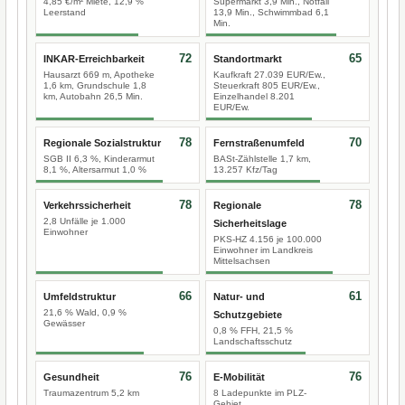
4,85 €/m² Miete, 12,9 %
Supermarkt 3,9 Min., Notfall
Leerstand
13,9 Min., Schwimmbad 6,1
Min.
72
65
INKAR-Erreichbarkeit
Standortmarkt
Hausarzt 669 m, Apotheke
Kaufkraft 27.039 EUR/Ew.,
1,6 km, Grundschule 1,8
Steuerkraft 805 EUR/Ew.,
km, Autobahn 26,5 Min.
Einzelhandel 8.201
EUR/Ew.
78
70
Regionale Sozialstruktur
Fernstraßenumfeld
SGB II 6,3 %, Kinderarmut
BASt-Zählstelle 1,7 km,
8,1 %, Altersarmut 1,0 %
13.257 Kfz/Tag
78
78
Verkehrssicherheit
Regionale
2,8 Unfälle je 1.000
Sicherheitslage
Einwohner
PKS-HZ 4.156 je 100.000
Einwohner im Landkreis
Mittelsachsen
66
61
Umfeldstruktur
Natur- und
21,6 % Wald, 0,9 %
Schutzgebiete
Gewässer
0,8 % FFH, 21,5 %
Landschaftsschutz
76
76
Gesundheit
E-Mobilität
Traumazentrum 5,2 km
8 Ladepunkte im PLZ-
Gebiet