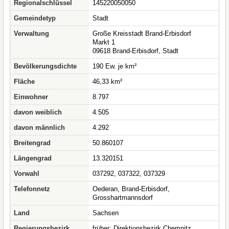
Regionalschlüssel
145220050050
Gemeindetyp
Stadt
Verwaltung
Große Kreisstadt Brand-Erbisdorf
Markt 1
09618 Brand-Erbisdorf, Stadt
Bevölkerungsdichte
190 Ew. je km²
Fläche
46,33 km²
Einwohner
8.797
davon weiblich
4.505
davon männlich
4.292
Breitengrad
50.860107
Längengrad
13.320151
Vorwahl
037292, 037322, 037329
Telefonnetz
Oederan, Brand-Erbisdorf,
Grosshartmannsdorf
Land
Sachsen
Regierungsbezirk
früher: Direktionsbezirk Chemnitz