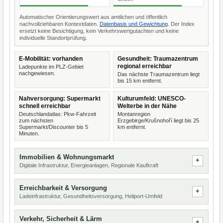
Automatischer Orientierungswert aus amtlichen und öffentlich
nachvollziehbaren Kontextdaten.
Datenbasis und Gewichtung
. Der Index
ersetzt keine Besichtigung, kein Verkehrswertgutachten und keine
individuelle Standortprüfung.
E-Mobilität: vorhanden
Gesundheit: Traumazentrum
regional erreichbar
Ladepunkte im PLZ-Gebiet
nachgewiesen.
Das nächste Traumazentrum liegt
bis 15 km entfernt.
Nahversorgung: Supermarkt
Kulturumfeld: UNESCO-
schnell erreichbar
Welterbe in der Nähe
Deutschlandatlas: Pkw-Fahrzeit
Montanregion
zum nächsten
Erzgebirge/Krušnohoří liegt bis 25
Supermarkt/Discounter bis 5
km entfernt.
Minuten.
Immobilien & Wohnungsmarkt
Digitale Infrastruktur, Energieanlagen, Regionale Kaufkraft
Erreichbarkeit & Versorgung
Ladeinfrastruktur, Gesundheitsversorgung, Heliport-Umfeld
Verkehr, Sicherheit & Lärm