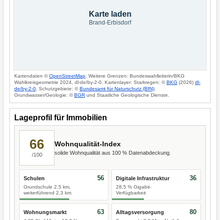
Karte laden
Brand-Erbisdorf
Kartendaten ©
OpenStreetMap
. Weitere Grenzen: Bundeswahlleiterin/BKG
Wahlkreisgeometrie 2024, dl-de/by-2-0. Kartenlayer: Starkregen: ©
BKG
(2026)
dl-
de/by-2-0
; Schutzgebiete: ©
Bundesamt für Naturschutz (BfN)
;
Grundwasser/Geologie: ©
BGR
und Staatliche Geologische Dienste.
Lageprofil für Immobilien
66
Wohnqualität-Index
solide Wohnqualität aus 100 % Datenabdeckung.
/100
56
36
Schulen
Digitale Infrastruktur
Grundschule 2,5 km,
28,5 % Gigabit-
weiterführend 2,3 km
Verfügbarkeit
63
80
Wohnungsmarkt
Alltagsversorgung