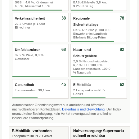
SGB II 4,0 %, Kinderarmut
BASt-Zählstelle 3,8 km,
6,8 %, Altersarmut 1,8 %
9.250 Kfz/Tag
38
78
Verkehrssicherheit
Regionale
22,2 Unfälle je 1.000
Sicherheitslage
Einwohner
PKS-HZ 5.302 je 100.000
Einwohner im Landkreis
Eifelkreis Bitburg-Prüm
68
82
Umfeldstruktur
Natur- und
39,2 % Wald, 0,3 %
Schutzgebiete
Gewässer
2,0 % Naturschutzgebiet,
6,7 % FFH, 100,0 %
Landschaftsschutz, 100,0
% Naturpark
45
62
Gesundheit
E-Mobilität
Traumazentrum 30,1 km
2 Ladepunkte im PLZ-
Gebiet
Automatischer Orientierungswert aus amtlichen und öffentlich
nachvollziehbaren Kontextdaten.
Datenbasis und Gewichtung
. Der Index
ersetzt keine Besichtigung, kein Verkehrswertgutachten und keine
individuelle Standortprüfung.
E-Mobilität: vorhanden
Nahversorgung: Supermarkt
schnell erreichbar
Ladepunkte im PLZ-Gebiet