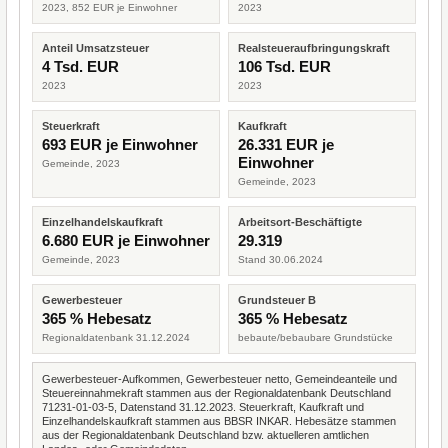
2023, 852 EUR je Einwohner
2023
Anteil Umsatzsteuer
Realsteueraufbringungskraft
4 Tsd. EUR
106 Tsd. EUR
2023
2023
Steuerkraft
Kaufkraft
693 EUR je Einwohner
26.331 EUR je
Einwohner
Gemeinde, 2023
Gemeinde, 2023
Einzelhandelskaufkraft
Arbeitsort-Beschäftigte
6.680 EUR je Einwohner
29.319
Gemeinde, 2023
Stand 30.06.2024
Gewerbesteuer
Grundsteuer B
365 % Hebesatz
365 % Hebesatz
Regionaldatenbank 31.12.2024
bebaute/bebaubare Grundstücke
Gewerbesteuer-Aufkommen, Gewerbesteuer netto, Gemeindeanteile und
Steuereinnahmekraft stammen aus der Regionaldatenbank Deutschland
71231-01-03-5, Datenstand 31.12.2023. Steuerkraft, Kaufkraft und
Einzelhandelskaufkraft stammen aus BBSR INKAR. Hebesätze stammen
aus der Regionaldatenbank Deutschland bzw. aktuelleren amtlichen