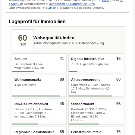
de/by-2-0
; Schutzgebiete: ©
Bundesamt für Naturschutz (BfN)
;
Grundwasser/Geologie: ©
BGR
und Staatliche Geologische Dienste.
Lageprofil für Immobilien
60
Wohnqualität-Index
solide Wohnqualität aus 100 % Datenabdeckung.
/100
41
16
Schulen
Digitale Infrastruktur
Grundschule 3,4 km,
7,3 % Gigabit-Verfügbarkeit
weiterführend 5,1 km
89
80
Wohnungsmarkt
Alltagsversorgung
4,48 €/m² Miete
Supermarkt 4,0 Min., Notfall
17,1 Min., Schwimmbad 4,0
Min.
48
56
INKAR-Erreichbarkeit
Standortmarkt
Hausarzt 2,6 km, Apotheke
Kaufkraft 26.331 EUR/Ew.,
2,7 km, Grundschule 2,7
Steuerkraft 693 EUR/Ew.,
km, Autobahn 9,3 Min.
Einzelhandel 6.680
EUR/Ew.
89
76
Regionale Sozialstruktur
Fernstraßenumfeld