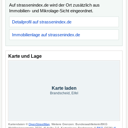
Auf strassenindex.de wird der Ort zusätzlich aus
Immobilien- und Mikrolage-Sicht eingeordnet.
Detailprofil auf strassenindex.de
Immobilienlage auf strassenindex.de
Karte und Lage
Karte laden
Brandscheid, Eifel
Kartendaten ©
OpenStreetMap
. Weitere Grenzen: Bundeswahlleiterin/BKG
Wahlkreisgeometrie 2024, dl-de/by-2-0. Kartenlayer: Starkregen: ©
BKG
(2026)
dl-