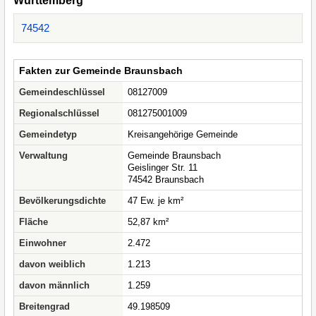
Württemberg
74542
Fakten zur Gemeinde Braunsbach
Gemeindeschlüssel
08127009
Regionalschlüssel
081275001009
Gemeindetyp
Kreisangehörige Gemeinde
Verwaltung
Gemeinde Braunsbach
Geislinger Str. 11
74542 Braunsbach
Bevölkerungsdichte
47 Ew. je km²
Fläche
52,87 km²
Einwohner
2.472
davon weiblich
1.213
davon männlich
1.259
Breitengrad
49.198509