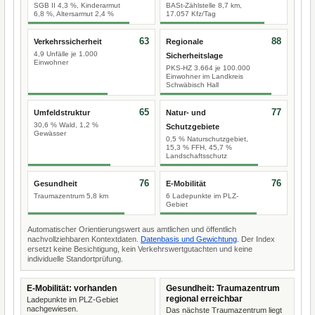
SGB II 4,3 %, Kinderarmut
BASt-Zählstelle 8,7 km,
6,8 %, Altersarmut 2,4 %
17.057 Kfz/Tag
63
88
Verkehrssicherheit
Regionale
4,9 Unfälle je 1.000
Sicherheitslage
Einwohner
PKS-HZ 3.664 je 100.000
Einwohner im Landkreis
Schwäbisch Hall
65
77
Umfeldstruktur
Natur- und
30,6 % Wald, 1,2 %
Schutzgebiete
Gewässer
0,5 % Naturschutzgebiet,
15,3 % FFH, 45,7 %
Landschaftsschutz
76
76
Gesundheit
E-Mobilität
Traumazentrum 5,8 km
6 Ladepunkte im PLZ-
Gebiet
Automatischer Orientierungswert aus amtlichen und öffentlich
nachvollziehbaren Kontextdaten.
Datenbasis und Gewichtung
. Der Index
ersetzt keine Besichtigung, kein Verkehrswertgutachten und keine
individuelle Standortprüfung.
E-Mobilität: vorhanden
Gesundheit: Traumazentrum
regional erreichbar
Ladepunkte im PLZ-Gebiet
nachgewiesen.
Das nächste Traumazentrum liegt