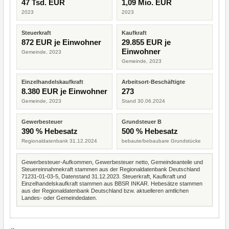
47 Tsd. EUR
1,09 Mio. EUR
2023
2023
Steuerkraft
Kaufkraft
872 EUR je Einwohner
29.855 EUR je
Einwohner
Gemeinde, 2023
Gemeinde, 2023
Einzelhandelskaufkraft
Arbeitsort-Beschäftigte
8.380 EUR je Einwohner
273
Gemeinde, 2023
Stand 30.06.2024
Gewerbesteuer
Grundsteuer B
390 % Hebesatz
500 % Hebesatz
Regionaldatenbank 31.12.2024
bebaute/bebaubare Grundstücke
Gewerbesteuer-Aufkommen, Gewerbesteuer netto, Gemeindeanteile und
Steuereinnahmekraft stammen aus der Regionaldatenbank Deutschland
71231-01-03-5, Datenstand 31.12.2023. Steuerkraft, Kaufkraft und
Einzelhandelskaufkraft stammen aus BBSR INKAR. Hebesätze stammen
aus der Regionaldatenbank Deutschland bzw. aktuelleren amtlichen
Landes- oder Gemeindedaten.