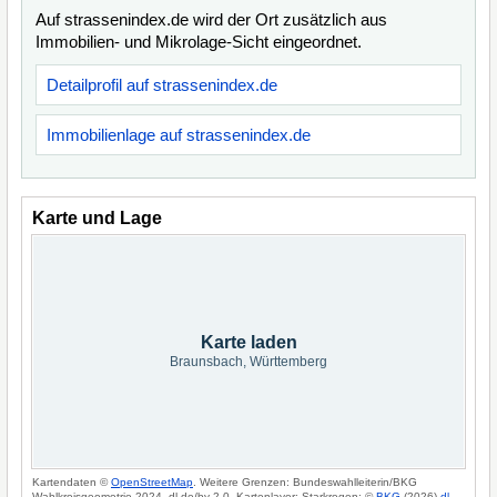
Auf strassenindex.de wird der Ort zusätzlich aus
Immobilien- und Mikrolage-Sicht eingeordnet.
Detailprofil auf strassenindex.de
Immobilienlage auf strassenindex.de
Karte und Lage
Karte laden
Braunsbach, Württemberg
Kartendaten ©
OpenStreetMap
. Weitere Grenzen: Bundeswahlleiterin/BKG
Wahlkreisgeometrie 2024, dl-de/by-2-0. Kartenlayer: Starkregen: ©
BKG
(2026)
dl-