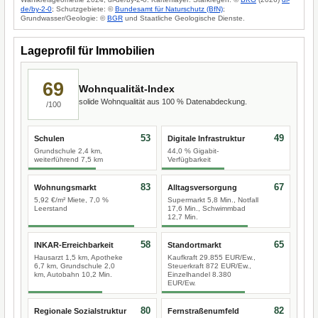
de/by-2-0
; Schutzgebiete: ©
Bundesamt für Naturschutz (BfN)
;
Grundwasser/Geologie: ©
BGR
und Staatliche Geologische Dienste.
Lageprofil für Immobilien
69
Wohnqualität-Index
solide Wohnqualität aus 100 % Datenabdeckung.
/100
53
49
Schulen
Digitale Infrastruktur
Grundschule 2,4 km,
44,0 % Gigabit-
weiterführend 7,5 km
Verfügbarkeit
83
67
Wohnungsmarkt
Alltagsversorgung
5,92 €/m² Miete, 7,0 %
Supermarkt 5,8 Min., Notfall
Leerstand
17,6 Min., Schwimmbad
12,7 Min.
58
65
INKAR-Erreichbarkeit
Standortmarkt
Hausarzt 1,5 km, Apotheke
Kaufkraft 29.855 EUR/Ew.,
6,7 km, Grundschule 2,0
Steuerkraft 872 EUR/Ew.,
km, Autobahn 10,2 Min.
Einzelhandel 8.380
EUR/Ew.
80
82
Regionale Sozialstruktur
Fernstraßenumfeld