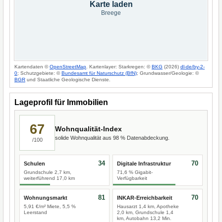
Karte laden
Breege
Kartendaten ©
OpenStreetMap
. Kartenlayer: Starkregen: ©
BKG
(2026)
dl-de/by-2-
0
; Schutzgebiete: ©
Bundesamt für Naturschutz (BfN)
; Grundwasser/Geologie: ©
BGR
und Staatliche Geologische Dienste.
Lageprofil für Immobilien
67
Wohnqualität-Index
solide Wohnqualität aus 98 % Datenabdeckung.
/100
34
70
Schulen
Digitale Infrastruktur
Grundschule 2,7 km,
71,6 % Gigabit-
weiterführend 17,0 km
Verfügbarkeit
81
70
Wohnungsmarkt
INKAR-Erreichbarkeit
5,91 €/m² Miete, 5,5 %
Hausarzt 1,4 km, Apotheke
Leerstand
2,0 km, Grundschule 1,4
km, Autobahn 13,2 Min.