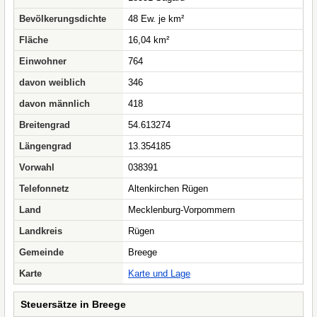
Bevölkerungsdichte
48 Ew. je km²
Fläche
16,04 km²
Einwohner
764
davon weiblich
346
davon männlich
418
Breitengrad
54.613274
Längengrad
13.354185
Vorwahl
038391
Telefonnetz
Altenkirchen Rügen
Land
Mecklenburg-Vorpommern
Landkreis
Rügen
Gemeinde
Breege
Karte
Karte und Lage
Steuersätze in Breege