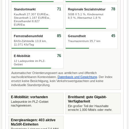
71
78
Standortmarkt
Regionale Sozialstruktur
Kaufkraft 27.307 EUR/Ew.,
SGB II 5,1 %, Kinderarmut
Steuerkraft 1.167 EUR/Ew.,
8,5 %, Altersarmut 1,8 %
Einzelhandel 8.827
EUR/Ew.
85
45
Fernstraßenumfeld
Gesundheit
BASt-Zählstelle 13,8 km,
Traumazentrum 35,7 km
11.071 Kfz/Tag
76
E-Mobilität
12 Ladepunkte im PLZ-
Gebiet
Automatischer Orientierungswert aus amtlichen und öffentlich
nachvollziehbaren Kontextdaten.
Datenbasis und Gewichtung
. Der Index
ersetzt keine Besichtigung, kein Verkehrswertgutachten und keine
individuelle Standortprüfung.
E-Mobilität: vorhanden
Breitband: gute Gigabit-
Verfügbarkeit
Ladepunkte im PLZ-Gebiet
nachgewiesen.
Ein großer Teil der Haushalte
erreicht 1.000 Mbit/s oder mehr.
Energieanlagen: 403 aktive
MaStR-Einheiten