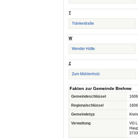
T
Tränkestraße
W
Wender Hütte
Z
Zum Mühlenholz
Fakten zur Gemeinde Brehme
Gemeindeschlüssel
1606
Regionalschlüssel
1606
Gemeindetyp
Krei
Verwaltung
VG L
Haupt
3733