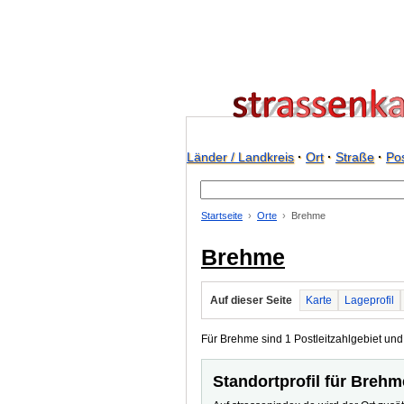
Länder / Landkreis
·
Ort
·
Straße
·
Pos
Startseite
Orte
Brehme
Brehme
Auf dieser Seite
Karte
Lageprofil
Für Brehme sind 1 Postleitzahlgebiet und 
Standortprofil für Brehm