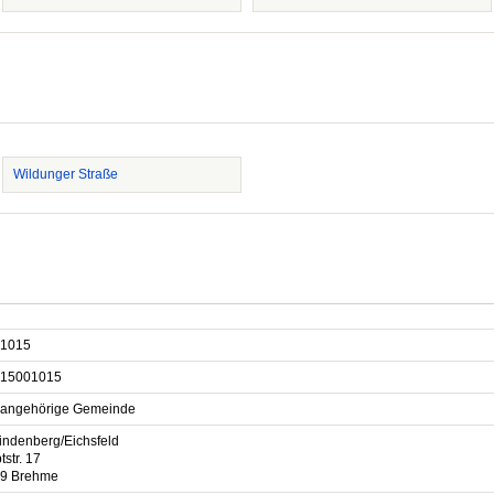
Wildunger Straße
1015
15001015
sangehörige Gemeinde
indenberg/Eichsfeld
str. 17
9 Brehme