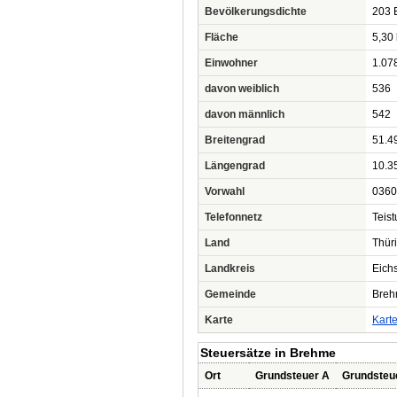
Bevölkerungsdichte
203 
Fläche
5,30
Einwohner
1.07
davon weiblich
536
davon männlich
542
Breitengrad
51.4
Längengrad
10.3
Vorwahl
0360
Telefonnetz
Teis
Land
Thür
Landkreis
Eichs
Gemeinde
Bre
Karte
Kart
Steuersätze in Brehme
Ort
Grundsteuer A
Grundsteu