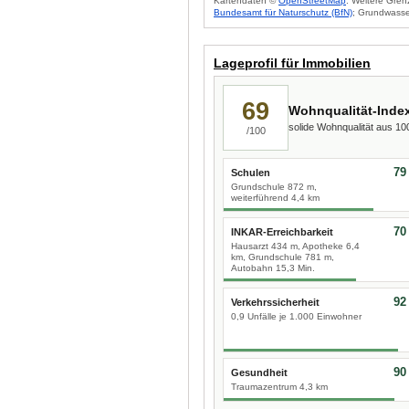
Kartendaten ©
OpenStreetMap
. Weitere Gren
Bundesamt für Naturschutz (BfN)
; Grundwasse
Lageprofil für Immobilien
69
Wohnqualität-Inde
solide Wohnqualität aus 1
/100
79
Schulen
Grundschule 872 m,
weiterführend 4,4 km
70
INKAR-Erreichbarkeit
Hausarzt 434 m, Apotheke 6,4
km, Grundschule 781 m,
Autobahn 15,3 Min.
92
Verkehrssicherheit
0,9 Unfälle je 1.000 Einwohner
90
Gesundheit
Traumazentrum 4,3 km