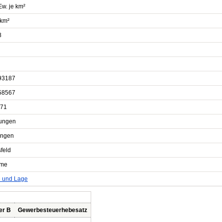
Ew. je km²
 km²
8
93187
58567
71
tungen
ingen
feld
hme
e und Lage
er B
Gewerbesteuerhebesatz