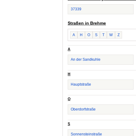
37339
Straßen in Brehme
A
H
O
S
T
W
Z
A
An der Sandkuhle
H
Hauptstraße
O
Oberdorfstraße
S
Sonnensteinstraße