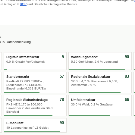
zen: Bundeswahlleiterin/BKG Wahlkreisgeometrie 2024, dl-de/by-2-0. Kartenlayer: Starkregen: ©
r/Geologie: ©
BGR
und Staatliche Geologische Dienste.
x
00 % Datenabdeckung.
5
90
Digitale Infrastruktur
Wohnungsmarkt
0,0 % Gigabit-Verfügbarkeit
5,59 €/m² Miete, 2,9 % Leerstand
57
83
Standortmarkt
Regionale Sozialstruktur
Kaufkraft 27.803 EUR/Ew.,
SGB II 4,7 %, Kinderarmut 6,6 %,
Steuerkraft 371 EUR/Ew.,
Altersarmut 0,9 %
Einzelhandel 6.361 EUR/Ew.
78
66
Regionale Sicherheitslage
Umfeldstruktur
PKS-HZ 5.176 je 100.000
30,0 % Wald, 0,2 % Gewässer
Einwohner in der kreisfreien Stadt
Eichsfeld
90
E-Mobilität
40 Ladepunkte im PLZ-Gebiet