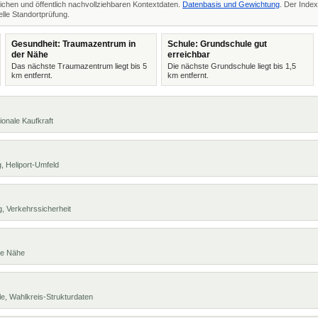
ichen und öffentlich nachvollziehbaren Kontextdaten.
Datenbasis und Gewichtung
. Der Index
lle Standortprüfung.
Gesundheit: Traumazentrum in
Schule: Grundschule gut
der Nähe
erreichbar
Das nächste Traumazentrum liegt bis 5
Die nächste Grundschule liegt bis 1,5
km entfernt.
km entfernt.
ionale Kaufkraft
, Heliport-Umfeld
, Verkehrssicherheit
te Nähe
e, Wahlkreis-Strukturdaten