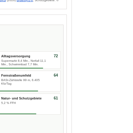
BKG
(2026)
dl-de/by-2-0
; Schutzgebiete: ©
72
Alltagsversorgung
Supermarkt 8,4 Min., Notfall 11,1
Min., Schwimmbad 7,7 Min.
64
Fernstraßenumfeld
BASt-Zählstelle 99 m, 6.405
Kfz/Tag
61
Natur- und Schutzgebiete
5,2 % FFH