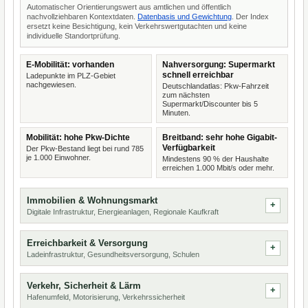
Automatischer Orientierungswert aus amtlichen und öffentlich
nachvollziehbaren Kontextdaten.
Datenbasis und Gewichtung
. Der Index
ersetzt keine Besichtigung, kein Verkehrswertgutachten und keine
individuelle Standortprüfung.
E-Mobilität: vorhanden
Nahversorgung: Supermarkt
schnell erreichbar
Ladepunkte im PLZ-Gebiet
nachgewiesen.
Deutschlandatlas: Pkw-Fahrzeit
zum nächsten
Supermarkt/Discounter bis 5
Minuten.
Mobilität: hohe Pkw-Dichte
Breitband: sehr hohe Gigabit-
Verfügbarkeit
Der Pkw-Bestand liegt bei rund 785
je 1.000 Einwohner.
Mindestens 90 % der Haushalte
erreichen 1.000 Mbit/s oder mehr.
Immobilien & Wohnungsmarkt
Digitale Infrastruktur, Energieanlagen, Regionale Kaufkraft
Erreichbarkeit & Versorgung
Ladeinfrastruktur, Gesundheitsversorgung, Schulen
Verkehr, Sicherheit & Lärm
Hafenumfeld, Motorisierung, Verkehrssicherheit