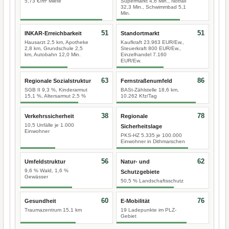
5,73 €/m² Miete
Supermarkt 4,6 Min., Notfall
32,3 Min., Schwimmbad 5,1
Min.
51
51
INKAR-Erreichbarkeit
Standortmarkt
Hausarzt 2,5 km, Apotheke
Kaufkraft 23.963 EUR/Ew.,
2,8 km, Grundschule 2,5
Steuerkraft 800 EUR/Ew.,
km, Autobahn 12,0 Min.
Einzelhandel 7.160
EUR/Ew.
63
86
Regionale Sozialstruktur
Fernstraßenumfeld
SGB II 9,3 %, Kinderarmut
BASt-Zählstelle 18,6 km,
15,1 %, Altersarmut 2,5 %
10.262 Kfz/Tag
38
78
Verkehrssicherheit
Regionale
10,5 Unfälle je 1.000
Sicherheitslage
Einwohner
PKS-HZ 5.335 je 100.000
Einwohner in Dithmarschen
56
62
Umfeldstruktur
Natur- und
9,6 % Wald, 1,6 %
Schutzgebiete
Gewässer
50,5 % Landschaftsschutz
60
76
Gesundheit
E-Mobilität
Traumazentrum 15,1 km
19 Ladepunkte im PLZ-
Gebiet