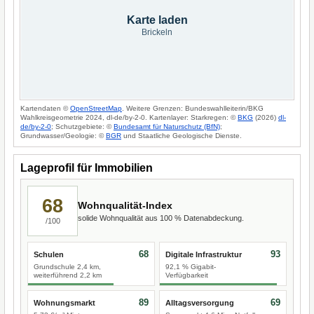
Karte laden
Brickeln
Kartendaten ©
OpenStreetMap
. Weitere Grenzen: Bundeswahlleiterin/BKG
Wahlkreisgeometrie 2024, dl-de/by-2-0. Kartenlayer: Starkregen: ©
BKG
(2026)
dl-
de/by-2-0
; Schutzgebiete: ©
Bundesamt für Naturschutz (BfN)
;
Grundwasser/Geologie: ©
BGR
und Staatliche Geologische Dienste.
Lageprofil für Immobilien
68
Wohnqualität-Index
solide Wohnqualität aus 100 % Datenabdeckung.
/100
68
93
Schulen
Digitale Infrastruktur
Grundschule 2,4 km,
92,1 % Gigabit-
weiterführend 2,2 km
Verfügbarkeit
89
69
Wohnungsmarkt
Alltagsversorgung