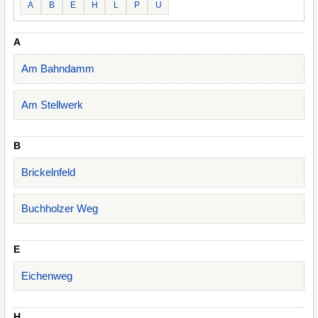
A
B
E
H
L
P
U
A
Am Bahndamm
Am Stellwerk
B
Brickelnfeld
Buchholzer Weg
E
Eichenweg
H