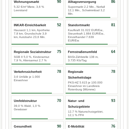
90
86
Wohnungsmarkt
Alltagsversorgung
5,32 €/m² Miete, 3,6 %
Supermarkt 2,2 Min., Notfall
Leerstand
12,1 Min., Schwimmbad 3,2
Min.
52
81
INKAR-Erreichbarkeit
Standortmarkt
Hausarzt 1,1 km, Apotheke
Kaufkraft 31.022 EUR/Ew.,
7,8 km, Grundschule 3,9
Steuerkraft 1.884 EUR/Ew.,
km, Autobahn 23,6 Min.
Einzelhandel 7.639
EUR/Ew.
75
64
Regionale Sozialstruktur
Fernstraßenumfeld
SGB II 5,0 %, Kinderarmut
BASt-Zählstelle 138 m,
7,9 %, Altersarmut 2,7 %
3.735 Kfz/Tag
78
78
Verkehrssicherheit
Regionale
3,6 Unfälle je 1.000
Sicherheitslage
Einwohner
PKS-HZ 5.615 je 100.000
Einwohner im Landkreis
Rotenburg (Wümme)
70
93
Umfeldstruktur
Natur- und
39,0 % Wald, 1,0 %
Schutzgebiete
Gewässer
12,7 % Naturschutzgebiet,
12,1 % FFH
90
76
Gesundheit
E-Mobilität