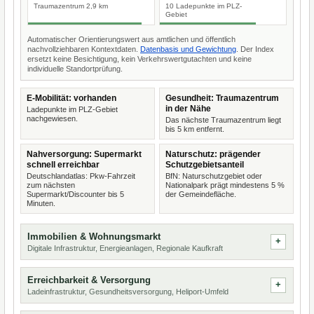
Traumazentrum 2,9 km
10 Ladepunkte im PLZ-
Gebiet
Automatischer Orientierungswert aus amtlichen und öffentlich
nachvollziehbaren Kontextdaten.
Datenbasis und Gewichtung
. Der Index
ersetzt keine Besichtigung, kein Verkehrswertgutachten und keine
individuelle Standortprüfung.
E-Mobilität: vorhanden
Gesundheit: Traumazentrum
in der Nähe
Ladepunkte im PLZ-Gebiet
nachgewiesen.
Das nächste Traumazentrum liegt
bis 5 km entfernt.
Nahversorgung: Supermarkt
Naturschutz: prägender
schnell erreichbar
Schutzgebietsanteil
Deutschlandatlas: Pkw-Fahrzeit
BfN: Naturschutzgebiet oder
zum nächsten
Nationalpark prägt mindestens 5 %
Supermarkt/Discounter bis 5
der Gemeindefläche.
Minuten.
Immobilien & Wohnungsmarkt
Digitale Infrastruktur, Energieanlagen, Regionale Kaufkraft
Erreichbarkeit & Versorgung
Ladeinfrastruktur, Gesundheitsversorgung, Heliport-Umfeld