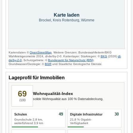
Karte laden
Brockel, Kreis Rotenburg, Wümme
Kartendaten ©
OpenStreetMap
. Weitere Grenzen: Bundeswahlleiterin/BKG
Wahlkreisgeometrie 2024, dl-de/by-2-0. Kartenlayer: Starkregen: ©
BKG
(2026)
dl-
de/by-2-0
; Schutzgebiete: ©
Bundesamt für Naturschutz (BfN)
;
Grundwasser/Geologie: ©
BGR
und Staatliche Geologische Dienste.
Lageprofil für Immobilien
69
Wohnqualität-Index
solide Wohnqualität aus 100 % Datenabdeckung.
/100
49
30
Schulen
Digitale Infrastruktur
Grundschule 2,8 km,
21,8 % Gigabit-
weiterführend 3,9 km
Verfügbarkeit