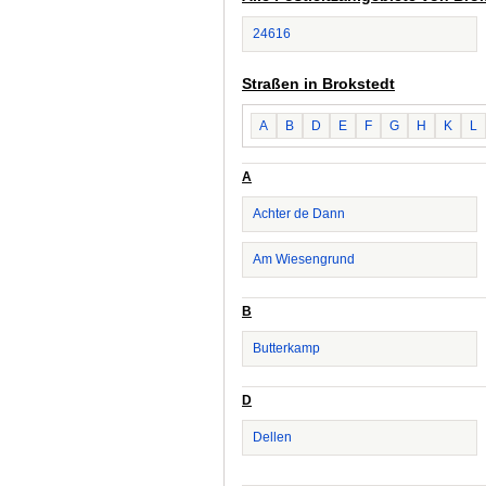
24616
Straßen in Brokstedt
A
B
D
E
F
G
H
K
L
A
Achter de Dann
Am Wiesengrund
B
Butterkamp
D
Dellen