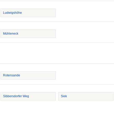
Ludwigshöhe
Mühleneck
Rotensande
Sibbersdorfer Weg
Siek