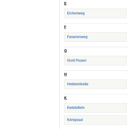
E
Eichenweg
F
Fasanenweg
G
Groß Floyen
H
Hebbelstraße
K
Kiebitzflehr
Königsaal