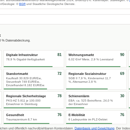
zen: Bundeswahlleiterin/BKG Wahlkreisgeometrie 2024, dl-de/by-2-0. Kartenlayer: Starkregen: ©
r/Geologie: ©
BGR
und Staatliche Geologische Dienste.
x
00 % Datenabdeckung.
81
90
Digitale Infrastruktur
Wohnungsmarkt
78,9 % Gigabit-Verfügbarkeit
6,02 €/m² Miete, 2,9 % Leerstand
72
69
Standortmarkt
Regionale Sozialstruktur
Kaufkraft 30.829 EUR/Ew.,
SGB II 7,9 %, Kinderarmut 11,7
Steuerkraft 749 EUR/Ew.,
%, Altersarmut 2,8 %
Einzelhandel 8.182 EUR/Ew.
78
30
Regionale Sicherheitslage
Schienenlärm
PKS-HZ 5.811 je 100.000
EBA: ca. 525 Betroffene, 24,0 %
Einwohner in Steinburg
der Einwohner
76
76
Gesundheit
E-Mobilität
Traumazentrum 8,7 km
6 Ladepunkte im PLZ-Gebiet
ichen und öffentlich nachvollziehbaren Kontextdaten.
Datenbasis und Gewichtung
. Der Index