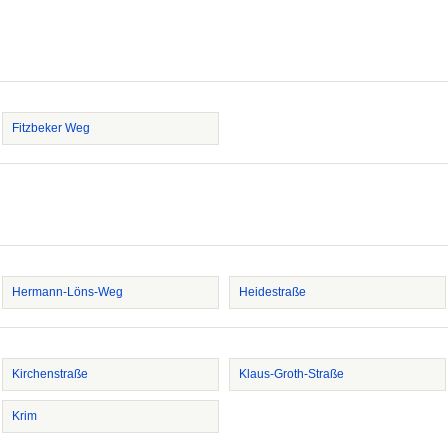
Fitzbeker Weg
Hermann-Löns-Weg
Heidestraße
Kirchenstraße
Klaus-Groth-Straße
Krim