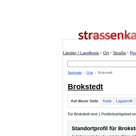
Länder / Landkreis
·
Ort
·
Straße
·
Pos
Startseite
Orte
Brokstedt
Brokstedt
Auf dieser Seite
Karte
Lageprofil
Für Brokstedt sind 1 Postleitzahlgebiet un
Standortprofil für Brokst