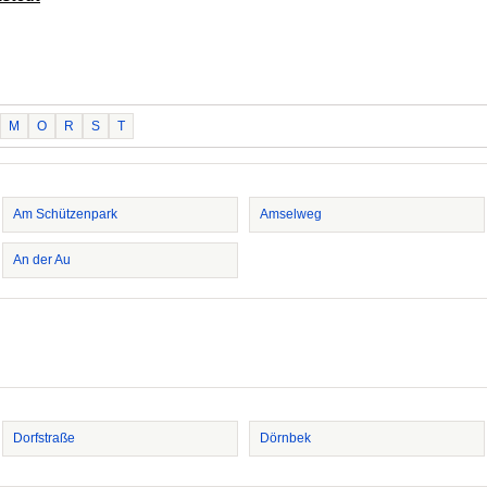
M
O
R
S
T
Am Schützenpark
Amselweg
An der Au
Dorfstraße
Dörnbek