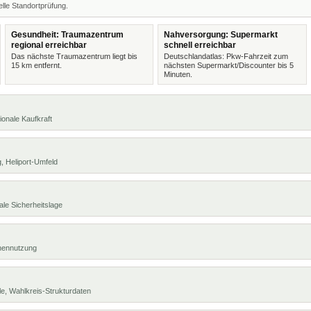
lle Standortprüfung.
Gesundheit: Traumazentrum
Nahversorgung: Supermarkt
regional erreichbar
schnell erreichbar
Das nächste Traumazentrum liegt bis
Deutschlandatlas: Pkw-Fahrzeit zum
15 km entfernt.
nächsten Supermarkt/Discounter bis 5
Minuten.
ionale Kaufkraft
, Heliport-Umfeld
ale Sicherheitslage
chennutzung
e, Wahlkreis-Strukturdaten