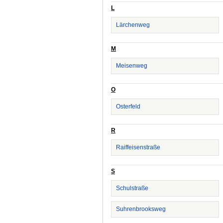
L
Lärchenweg
M
Meisenweg
O
Osterfeld
R
Raiffeisenstraße
S
Schulstraße
Suhrenbrooksweg