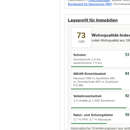
Kartendaten ©
OpenStreetMap
. Weitere Gren
Bundesamt für Naturschutz (BfN)
; Grundwasse
Lageprofil für Immobilien
73
Wohnqualität-Inde
solide Wohnqualität aus 1
/100
53
Schulen
Grundschule 2,4 km,
weiterführend 7,5 km
84
INKAR-Erreichbarkeit
Hausarzt 588 m, Apotheke 681
m, Grundschule 805 m, Autobahn
9,6 Min.
92
Verkehrssicherheit
1,4 Unfälle je 1.000 Einwohner
59
Natur- und Schutzgebiete
2,7 % FFH, 0,7 % Naturpark
Automatischer Orientierungswert aus amtl