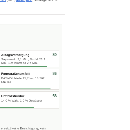
BKG
(2026)
dl-de/by-2-0
; Schutzgebiete: ©
80
Alltagsversorgung
Supermarkt 2,1 Min., Notfall 23,2
Min., Schwimmbad 2,6 Min.
86
Fernstraßenumfeld
BASt-Zählstelle 15,7 km, 10.262
Kfz/Tag
58
Umfeldstruktur
14,0 % Wald, 1,0 % Gewässer
 ersetzt keine Besichtigung, kein