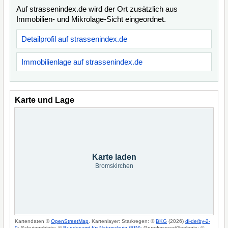
Auf strassenindex.de wird der Ort zusätzlich aus
Immobilien- und Mikrolage-Sicht eingeordnet.
Detailprofil auf strassenindex.de
Immobilienlage auf strassenindex.de
Karte und Lage
Karte laden
Bromskirchen
Kartendaten ©
OpenStreetMap
. Kartenlayer: Starkregen: ©
BKG
(2026)
dl-de/by-2-
0
; Schutzgebiete: ©
Bundesamt für Naturschutz (BfN)
; Grundwasser/Geologie: ©