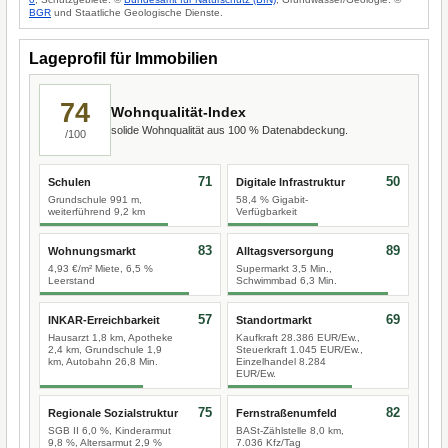
BGR
und Staatliche Geologische Dienste.
Lageprofil für Immobilien
74
Wohnqualität-Index
solide Wohnqualität aus 100 % Datenabdeckung.
/100
71
50
Schulen
Digitale Infrastruktur
Grundschule 991 m,
58,4 % Gigabit-
weiterführend 9,2 km
Verfügbarkeit
83
89
Wohnungsmarkt
Alltagsversorgung
4,93 €/m² Miete, 6,5 %
Supermarkt 3,5 Min.,
Leerstand
Schwimmbad 6,3 Min.
57
69
INKAR-Erreichbarkeit
Standortmarkt
Hausarzt 1,8 km, Apotheke
Kaufkraft 28.386 EUR/Ew.,
2,4 km, Grundschule 1,9
Steuerkraft 1.045 EUR/Ew.,
km, Autobahn 26,8 Min.
Einzelhandel 8.284
EUR/Ew.
75
82
Regionale Sozialstruktur
Fernstraßenumfeld
SGB II 6,0 %, Kinderarmut
BASt-Zählstelle 8,0 km,
9,8 %, Altersarmut 2,9 %
7.036 Kfz/Tag