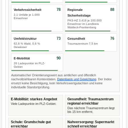
78
88
Verkehrssicherheit
Regionale
2,1 Unfälle je 1.000
Sicherheitslage
Einwohner
PKS-HZ 3.416 je 100.000
Einwohner im Landkreis
Waldeck-Frankenberg
73
76
Umfeldstruktur
Gesundheit
62,8 % Wald, 0,6 %
Traumazentrum 7,5 km
Gewässer
90
E-Mobilität
26 Ladepunkte im PLZ-
Gebiet
Automatischer Orientierungswert aus amtlichen und öffentlich
nachvollziehbaren Kontextdaten.
Datenbasis und Gewichtung
. Der Index
ersetzt keine Besichtigung, kein Verkehrswertgutachten und keine
individuelle Standortprüfung.
E-Mobilität: starkes Angebot
Gesundheit: Traumazentrum
regional erreichbar
Viele Ladepunkte im PLZ-Gebiet.
Das nächste Traumazentrum liegt
bis 15 km entfernt.
Schule: Grundschule gut
Nahversorgung: Supermarkt
erreichbar
schnell erreichbar