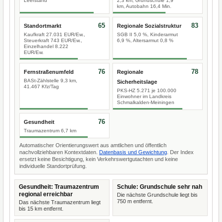
Leerstand
2,3 km, Grundschule 1,9
km, Autobahn 16,4 Min.
65
83
Standortmarkt
Regionale Sozialstruktur
Kaufkraft 27.031 EUR/Ew.,
SGB II 5,0 %, Kinderarmut
Steuerkraft 743 EUR/Ew.,
6,9 %, Altersarmut 0,8 %
Einzelhandel 8.222
EUR/Ew.
76
78
Fernstraßenumfeld
Regionale
BASt-Zählstelle 9,3 km,
Sicherheitslage
41.467 Kfz/Tag
PKS-HZ 5.271 je 100.000
Einwohner im Landkreis
Schmalkalden-Meiningen
76
Gesundheit
Traumazentrum 6,7 km
Automatischer Orientierungswert aus amtlichen und öffentlich
nachvollziehbaren Kontextdaten.
Datenbasis und Gewichtung
. Der Index
ersetzt keine Besichtigung, kein Verkehrswertgutachten und keine
individuelle Standortprüfung.
Gesundheit: Traumazentrum
Schule: Grundschule sehr nah
regional erreichbar
Die nächste Grundschule liegt bis
750 m entfernt.
Das nächste Traumazentrum liegt
bis 15 km entfernt.