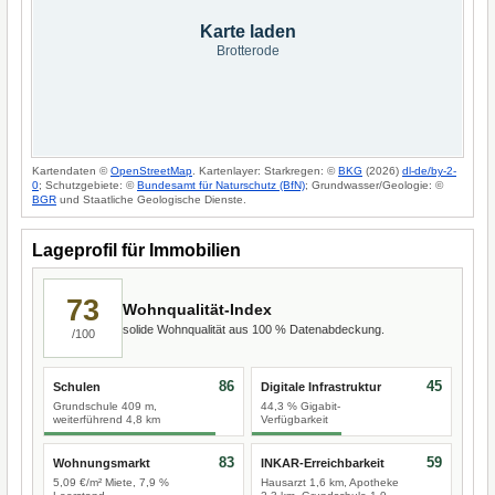
Karte laden
Brotterode
Kartendaten ©
OpenStreetMap
. Kartenlayer: Starkregen: ©
BKG
(2026)
dl-de/by-2-
0
; Schutzgebiete: ©
Bundesamt für Naturschutz (BfN)
; Grundwasser/Geologie: ©
BGR
und Staatliche Geologische Dienste.
Lageprofil für Immobilien
73
Wohnqualität-Index
solide Wohnqualität aus 100 % Datenabdeckung.
/100
86
45
Schulen
Digitale Infrastruktur
Grundschule 409 m,
44,3 % Gigabit-
weiterführend 4,8 km
Verfügbarkeit
83
59
Wohnungsmarkt
INKAR-Erreichbarkeit
5,09 €/m² Miete, 7,9 %
Hausarzt 1,6 km, Apotheke