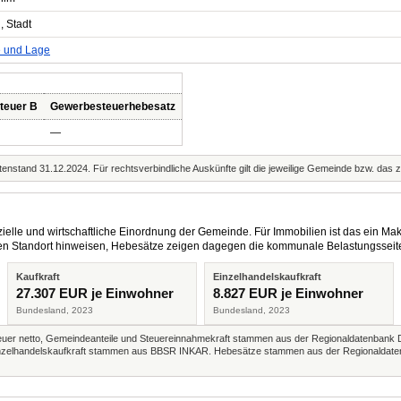
, Stadt
e und Lage
teuer B
Gewerbesteuerhebesatz
—
enstand 31.12.2024. Für rechtsverbindliche Auskünfte gilt die jeweilige Gemeinde bzw. das 
elle und wirtschaftliche Einordnung der Gemeinde. Für Immobilien ist das ein Mak
eren Standort hinweisen, Hebesätze zeigen dagegen die kommunale Belastungsseit
Kaufkraft
Einzelhandelskaufkraft
27.307 EUR je Einwohner
8.827 EUR je Einwohner
Bundesland, 2023
Bundesland, 2023
r netto, Gemeindeanteile und Steuereinnahmekraft stammen aus der Regionaldatenbank 
 Einzelhandelskaufkraft stammen aus BBSR INKAR. Hebesätze stammen aus der Regionaldate