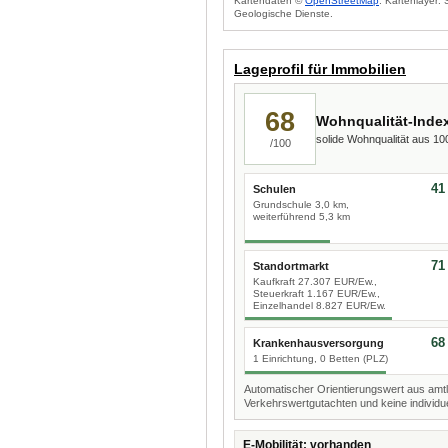
Kartendaten ©
OpenStreetMap
. Kartenlayer:
Geologische Dienste.
Lageprofil für Immobilien
68
Wohnqualität-Inde
solide Wohnqualität aus 1
/100
41
Schulen
Grundschule 3,0 km,
weiterführend 5,3 km
71
Standortmarkt
Kaufkraft 27.307 EUR/Ew.,
Steuerkraft 1.167 EUR/Ew.,
Einzelhandel 8.827 EUR/Ew.
68
Krankenhausversorgung
1 Einrichtung, 0 Betten (PLZ)
Automatischer Orientierungswert aus amtl
Verkehrswertgutachten und keine individue
E-Mobilität: vorhanden