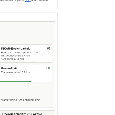
dwasser/Geologie: ©
BGR
und Staatliche
70
INKAR-Erreichbarkeit
Hausarzt 1,4 km, Apotheke 2,0
km, Grundschule 1,4 km,
Autobahn 13,2 Min.
60
Gesundheit
Traumazentrum 16,8 km
 ersetzt keine Besichtigung, kein
Energieanlagen: 789 aktive