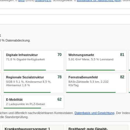
 Starkregen: ©
BKG
(2026)
dl-de/by-2-0
; Schutzgebiete: ©
Bundesamt für Naturschutz (BfN)
; Grun
x
00 % Datenabdeckung.
70
81
Digitale Infrastruktur
Wohnungsmarkt
71,6 % Gigabit-Verfügbarkeit
5,91 €/m² Miete, 5,5 % Leerstand
78
82
Regionale Sozialstruktur
Fernstraßenumfeld
SGB II 5,1 %, Kinderarmut 8,5 %,
BASt-Zählstelle 5,5 km, 2.232
Altersarmut 1,8 %
Kfz/Tag
62
E-Mobilität
2 Ladepunkte im PLZ-Gebiet
ichen und öffentlich nachvollziehbaren Kontextdaten.
Datenbasis und Gewichtung
. Der Index
lle Standortprüfung.
Krankenhausversorgung: 1
Breitband: gute Gigabit-