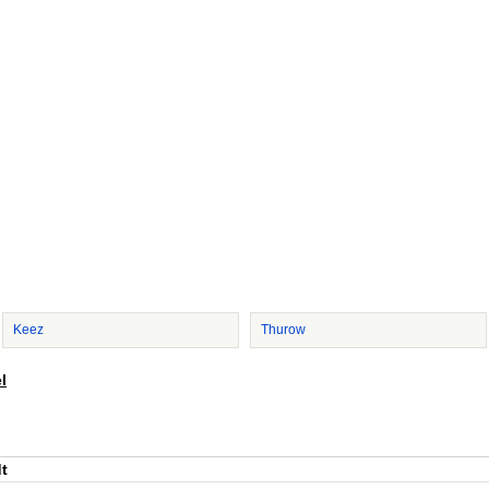
Keez
Thurow
l
t