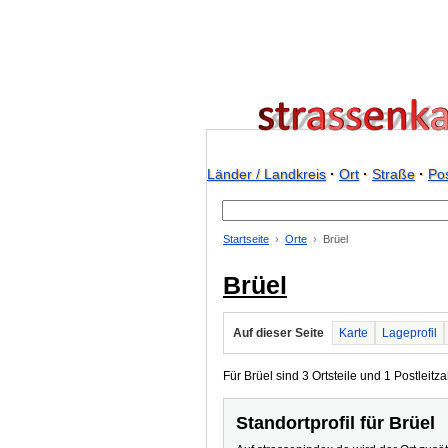
Länder / Landkreis
·
Ort
·
Straße
·
Pos
Startseite
Orte
Brüel
Brüel
Auf dieser Seite
Karte
Lageprofil
Für Brüel sind 3 Ortsteile und 1 Postleitza
Standortprofil für Brüel