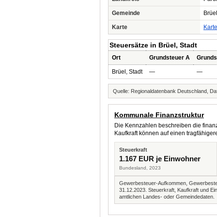
Gemeinde
Brüel
Karte
Kart
Steuersätze in Brüel, Stadt
Ort
Grundsteuer A
Grunds
Brüel, Stadt
—
—
Quelle: Regionaldatenbank Deutschland, Dat
Kommunale Finanzstruktur
Die Kennzahlen beschreiben die finanzi
Kaufkraft können auf einen tragfähig
Steuerkraft
1.167 EUR je Einwohner
Bundesland, 2023
Gewerbesteuer-Aufkommen, Gewerbesteue
31.12.2023. Steuerkraft, Kaufkraft und
amtlichen Landes- oder Gemeindedaten.