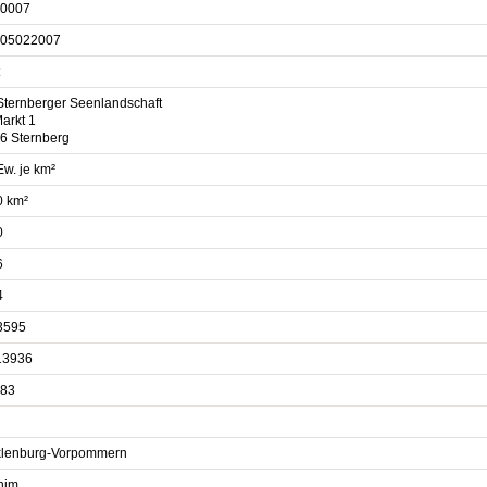
0007
05022007
Sternberger Seenlandschaft
arkt 1
6 Sternberg
Ew. je km²
0 km²
0
6
4
3595
13936
83
l
lenburg-Vorpommern
him