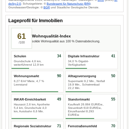
de/by-2-0
; Schutzgebiete: ©
Bundesamt für Naturschutz (BfN)
;
Grundwasser/Geologie: ©
BGR
und Staatliche Geologische Dienste.
Lageprofil für Immobilien
61
Wohnqualität-Index
solide Wohnqualität aus 100 % Datenabdeckung.
/100
34
41
Schulen
Digitale Infrastruktur
Grundschule 4,6 km,
34,0 % Gigabit-
weiterführend 12,9 km
Verfügbarkeit
90
50
Wohnungsmarkt
Alltagsversorgung
6,27 €/m² Miete, 4,7 %
Supermarkt 9,2 Min., Notfall
Leerstand
19,9 Min., Schwimmbad
22,2 Min.
49
55
INKAR-Erreichbarkeit
Standortmarkt
Hausarzt 2,6 km, Apotheke
Kaufkraft 26.884 EUR/Ew.,
5,4 km, Grundschule 4,0
Steuerkraft 619 EUR/Ew.,
km, Autobahn 6,6 Min.
Einzelhandel 8.293
EUR/Ew.
71
70
Regionale Sozialstruktur
Fernstraßenumfeld