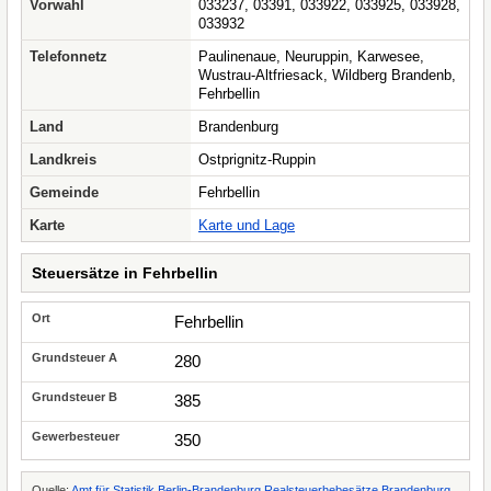
Vorwahl
033237, 03391, 033922, 033925, 033928,
033932
Telefonnetz
Paulinenaue, Neuruppin, Karwesee,
Wustrau-Altfriesack, Wildberg Brandenb,
Fehrbellin
Land
Brandenburg
Landkreis
Ostprignitz-Ruppin
Gemeinde
Fehrbellin
Karte
Karte und Lage
Steuersätze in Fehrbellin
Fehrbellin
280
385
350
Quelle:
Amt für Statistik Berlin-Brandenburg Realsteuerhebesätze Brandenburg