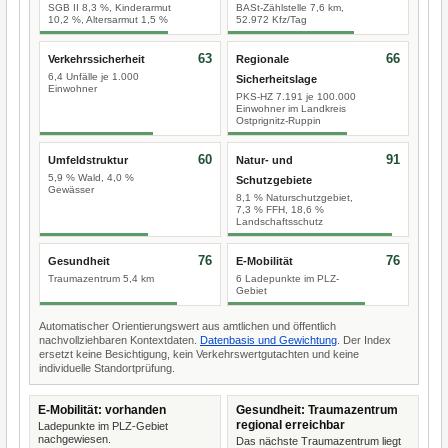
SGB II 8,3 %, Kinderarmut
BASt-Zählstelle 7,6 km,
10,2 %, Altersarmut 1,5 %
52.972 Kfz/Tag
63
66
Verkehrssicherheit
Regionale
6,4 Unfälle je 1.000
Sicherheitslage
Einwohner
PKS-HZ 7.191 je 100.000
Einwohner im Landkreis
Ostprignitz-Ruppin
60
91
Umfeldstruktur
Natur- und
5,9 % Wald, 4,0 %
Schutzgebiete
Gewässer
8,1 % Naturschutzgebiet,
7,3 % FFH, 18,6 %
Landschaftsschutz
76
76
Gesundheit
E-Mobilität
Traumazentrum 5,4 km
6 Ladepunkte im PLZ-
Gebiet
Automatischer Orientierungswert aus amtlichen und öffentlich
nachvollziehbaren Kontextdaten.
Datenbasis und Gewichtung
. Der Index
ersetzt keine Besichtigung, kein Verkehrswertgutachten und keine
individuelle Standortprüfung.
E-Mobilität: vorhanden
Gesundheit: Traumazentrum
regional erreichbar
Ladepunkte im PLZ-Gebiet
nachgewiesen.
Das nächste Traumazentrum liegt