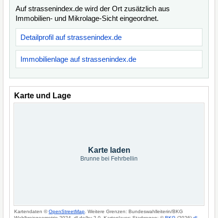
Auf strassenindex.de wird der Ort zusätzlich aus
Immobilien- und Mikrolage-Sicht eingeordnet.
Detailprofil auf strassenindex.de
Immobilienlage auf strassenindex.de
Karte und Lage
Karte laden
Brunne bei Fehrbellin
Kartendaten ©
OpenStreetMap
. Weitere Grenzen: Bundeswahlleiterin/BKG
Wahlkreisgeometrie 2024, dl-de/by-2-0. Kartenlayer: Starkregen: ©
BKG
(2026)
dl-