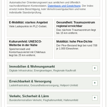
Automatischer Orientierungswert aus amtlichen und öffentlich
nachvollziehbaren Kontextdaten.
Datenbasis und Gewichtung
. Der Index
ersetzt keine Besichtigung, kein Verkehrswertgutachten und keine
individuelle Standortprüfung.
E-Mobilität: starkes Angebot
Gesundheit: Traumazentrum
regional erreichbar
Viele Ladepunkte im PLZ-Gebiet.
Das nächste Traumazentrum liegt
bis 15 km entfernt.
Kulturumfeld: UNESCO-
Mobilität: hohe Pkw-Dichte
Welterbe in der Nähe
Der Pkw-Bestand liegt bei rund 708
je 1.000 Einwohner.
Speicherstadt und
Kontorhausviertel mit Chilehaus
liegt bis 25 km entfernt.
Immobilien & Wohnungsmarkt
Digitale Infrastruktur, Energieanlagen, Regionale Kaufkraft
Erreichbarkeit & Versorgung
Ladeinfrastruktur, Gesundheitsversorgung, Heliport-Umfeld
Verkehr, Sicherheit & Lärm
Bundesfernstraßen-Verkehr, Flughafenumfeld, Hafenumfeld