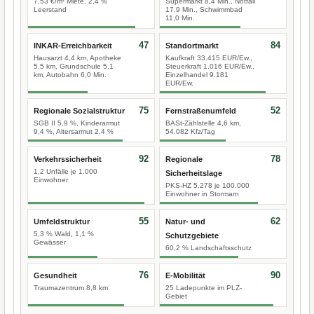
7,53 €/m² Miete, 2,4 %
Supermarkt 8,4 Min., Notfall
Leerstand
17,9 Min., Schwimmbad
11,0 Min.
47
84
INKAR-Erreichbarkeit
Standortmarkt
Hausarzt 4,4 km, Apotheke
Kaufkraft 33.415 EUR/Ew.,
5,5 km, Grundschule 5,1
Steuerkraft 1.016 EUR/Ew.,
km, Autobahn 6,0 Min.
Einzelhandel 9.181
EUR/Ew.
75
52
Regionale Sozialstruktur
Fernstraßenumfeld
SGB II 5,9 %, Kinderarmut
BASt-Zählstelle 4,6 km,
9,4 %, Altersarmut 2,4 %
54.082 Kfz/Tag
92
78
Verkehrssicherheit
Regionale
1,2 Unfälle je 1.000
Sicherheitslage
Einwohner
PKS-HZ 5.278 je 100.000
Einwohner in Stormarn
55
62
Umfeldstruktur
Natur- und
5,3 % Wald, 1,1 %
Schutzgebiete
Gewässer
60,2 % Landschaftsschutz
76
90
Gesundheit
E-Mobilität
Traumazentrum 8,8 km
25 Ladepunkte im PLZ-
Gebiet