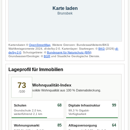
Karte laden
Brunsbek
Kartendaten ©
OpenStreetMap
. Weitere Grenzen: Bundeswahlleiterin/BKG
Wahlkreisgeometrie 2024, dl-de/by-2-0. Kartenlayer: Starkregen: ©
BKG
(2026)
dl-
de/by-2-0
; Schutzgebiete: ©
Bundesamt für Naturschutz (BfN)
;
Grundwasser/Geologie: ©
BGR
und Staatliche Geologische Dienste.
Lageprofil für Immobilien
73
Wohnqualität-Index
solide Wohnqualität aus 100 % Datenabdeckung.
/100
68
99
Schulen
Digitale Infrastruktur
Grundschule 2,0 km,
99,3 % Gigabit-
weiterführend 2,1 km
Verfügbarkeit
85
64
Wohnungsmarkt
Alltagsversorgung