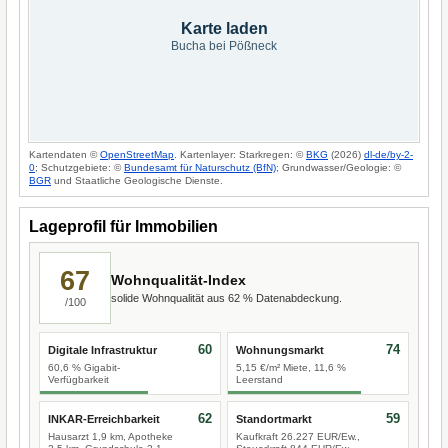
Karte laden
Bucha bei Pößneck
Kartendaten ©
OpenStreetMap
. Kartenlayer: Starkregen: ©
BKG
(2026)
dl-de/by-2-
0
; Schutzgebiete: ©
Bundesamt für Naturschutz (BfN)
; Grundwasser/Geologie: ©
BGR
und Staatliche Geologische Dienste.
Lageprofil für Immobilien
67
Wohnqualität-Index
solide Wohnqualität aus 62 % Datenabdeckung.
/100
60
74
Digitale Infrastruktur
Wohnungsmarkt
60,6 % Gigabit-
5,15 €/m² Miete, 11,6 %
Verfügbarkeit
Leerstand
62
59
INKAR-Erreichbarkeit
Standortmarkt
Hausarzt 1,9 km, Apotheke
Kaufkraft 26.227 EUR/Ew.,