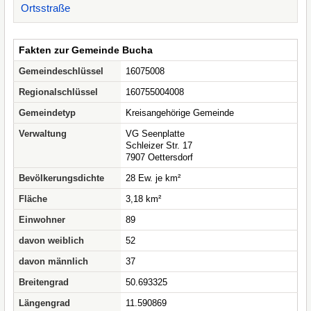
Ortsstraße
Fakten zur Gemeinde Bucha
Gemeindeschlüssel
16075008
Regionalschlüssel
160755004008
Gemeindetyp
Kreisangehörige Gemeinde
Verwaltung
VG Seenplatte
Schleizer Str. 17
7907 Oettersdorf
Bevölkerungsdichte
28 Ew. je km²
Fläche
3,18 km²
Einwohner
89
davon weiblich
52
davon männlich
37
Breitengrad
50.693325
Längengrad
11.590869