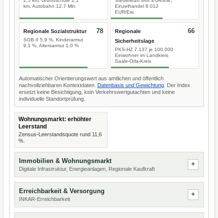
2,5 km, Grundschule 2,1
Steuerkraft 844 EUR/Ew.,
km, Autobahn 12,7 Min.
Einzelhandel 8.012
EUR/Ew.
78
66
Regionale Sozialstruktur
Regionale
SGB II 5,9 %, Kinderarmut
Sicherheitslage
9,1 %, Altersarmut 1,0 %
PKS-HZ 7.137 je 100.000
Einwohner im Landkreis
Saale-Orla-Kreis
Automatischer Orientierungswert aus amtlichen und öffentlich
nachvollziehbaren Kontextdaten.
Datenbasis und Gewichtung
. Der Index
ersetzt keine Besichtigung, kein Verkehrswertgutachten und keine
individuelle Standortprüfung.
Wohnungsmarkt: erhöhter
Leerstand
Zensus-Leerstandsquote rund 11,6
%.
Immobilien & Wohnungsmarkt
Digitale Infrastruktur, Energieanlagen, Regionale Kaufkraft
Erreichbarkeit & Versorgung
INKAR-Erreichbarkeit