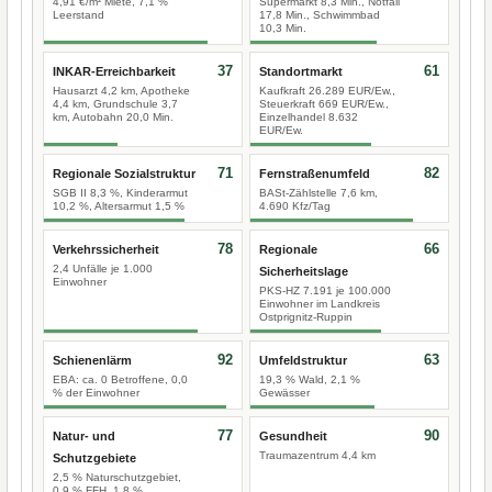
4,91 €/m² Miete, 7,1 %
Supermarkt 8,3 Min., Notfall
Leerstand
17,8 Min., Schwimmbad
10,3 Min.
37
61
INKAR-Erreichbarkeit
Standortmarkt
Hausarzt 4,2 km, Apotheke
Kaufkraft 26.289 EUR/Ew.,
4,4 km, Grundschule 3,7
Steuerkraft 669 EUR/Ew.,
km, Autobahn 20,0 Min.
Einzelhandel 8.632
EUR/Ew.
71
82
Regionale Sozialstruktur
Fernstraßenumfeld
SGB II 8,3 %, Kinderarmut
BASt-Zählstelle 7,6 km,
10,2 %, Altersarmut 1,5 %
4.690 Kfz/Tag
78
66
Verkehrssicherheit
Regionale
2,4 Unfälle je 1.000
Sicherheitslage
Einwohner
PKS-HZ 7.191 je 100.000
Einwohner im Landkreis
Ostprignitz-Ruppin
92
63
Schienenlärm
Umfeldstruktur
EBA: ca. 0 Betroffene, 0,0
19,3 % Wald, 2,1 %
% der Einwohner
Gewässer
77
90
Natur- und
Gesundheit
Traumazentrum 4,4 km
Schutzgebiete
2,5 % Naturschutzgebiet,
0,9 % FFH, 1,8 %