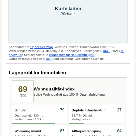
Karte laden
Bückwitz
Kartendaten ©
OpenStreetMap
. Weitere Grenzen: Bundeswahlleiterin/BKG
Wahlkreisgeometrie 2024, dl-de/by-2-0. Kartenlayer: Starkregen: ©
BKG
(2026)
dl-
de/by-2-0
; Schutzgebiete: ©
Bundesamt für Naturschutz (BfN)
;
Grundwasser/Geologie: ©
BGR
und Staatliche Geologische Dienste.
Lageprofil für Immobilien
69
Wohnqualität-Index
solide Wohnqualität aus 100 % Datenabdeckung.
/100
79
27
Schulen
Digitale Infrastruktur
Grundschule 830 m,
18,7 % Gigabit-
weiterführend 4,3 km
Verfügbarkeit
83
64
Wohnungsmarkt
Alltagsversorgung