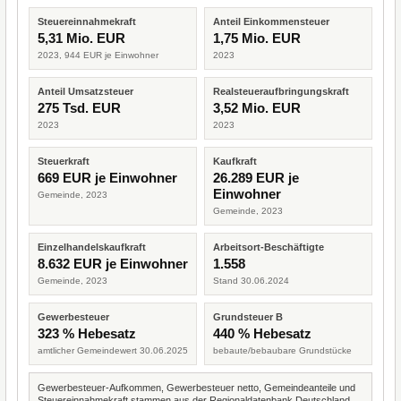
Steuereinnahmekraft
Anteil Einkommensteuer
5,31 Mio. EUR
1,75 Mio. EUR
2023, 944 EUR je Einwohner
2023
Anteil Umsatzsteuer
Realsteueraufbringungskraft
275 Tsd. EUR
3,52 Mio. EUR
2023
2023
Steuerkraft
Kaufkraft
669 EUR je Einwohner
26.289 EUR je
Einwohner
Gemeinde, 2023
Gemeinde, 2023
Einzelhandelskaufkraft
Arbeitsort-Beschäftigte
8.632 EUR je Einwohner
1.558
Gemeinde, 2023
Stand 30.06.2024
Gewerbesteuer
Grundsteuer B
323 % Hebesatz
440 % Hebesatz
amtlicher Gemeindewert 30.06.2025
bebaute/bebaubare Grundstücke
Gewerbesteuer-Aufkommen, Gewerbesteuer netto, Gemeindeanteile und
Steuereinnahmekraft stammen aus der Regionaldatenbank Deutschland