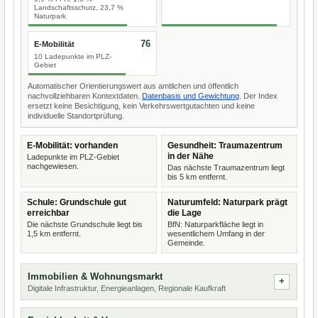
Landschaftsschutz, 23,7 %
Naturpark
76
E-Mobilität
10 Ladepunkte im PLZ-
Gebiet
Automatischer Orientierungswert aus amtlichen und öffentlich
nachvollziehbaren Kontextdaten.
Datenbasis und Gewichtung
. Der Index
ersetzt keine Besichtigung, kein Verkehrswertgutachten und keine
individuelle Standortprüfung.
E-Mobilität: vorhanden
Gesundheit: Traumazentrum
in der Nähe
Ladepunkte im PLZ-Gebiet
nachgewiesen.
Das nächste Traumazentrum liegt
bis 5 km entfernt.
Schule: Grundschule gut
Naturumfeld: Naturpark prägt
erreichbar
die Lage
Die nächste Grundschule liegt bis
BfN: Naturparkfläche liegt in
1,5 km entfernt.
wesentlichem Umfang in der
Gemeinde.
Immobilien & Wohnungsmarkt
Digitale Infrastruktur, Energieanlagen, Regionale Kaufkraft