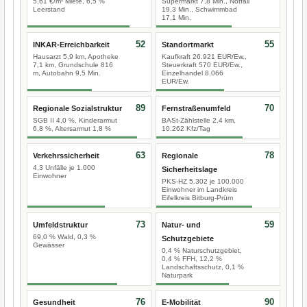
5,61 €/m² Miete, 6,5 %
Supermarkt 7,8 Min., Notfall
Leerstand
19,3 Min., Schwimmbad
17,1 Min.
52
55
INKAR-Erreichbarkeit
Standortmarkt
Hausarzt 5,9 km, Apotheke
Kaufkraft 26.921 EUR/Ew.,
7,1 km, Grundschule 816
Steuerkraft 570 EUR/Ew.,
m, Autobahn 9,5 Min.
Einzelhandel 8.066
EUR/Ew.
89
70
Regionale Sozialstruktur
Fernstraßenumfeld
SGB II 4,0 %, Kinderarmut
BASt-Zählstelle 2,4 km,
6,8 %, Altersarmut 1,8 %
10.262 Kfz/Tag
63
78
Verkehrssicherheit
Regionale
4,3 Unfälle je 1.000
Sicherheitslage
Einwohner
PKS-HZ 5.302 je 100.000
Einwohner im Landkreis
Eifelkreis Bitburg-Prüm
73
59
Umfeldstruktur
Natur- und
69,0 % Wald, 0,3 %
Schutzgebiete
Gewässer
0,4 % Naturschutzgebiet,
0,4 % FFH, 12,2 %
Landschaftsschutz, 0,1 %
Naturpark
76
90
Gesundheit
E-Mobilität