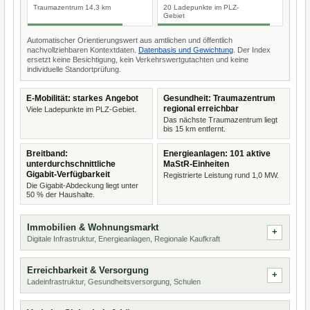
Traumazentrum 14,3 km
20 Ladepunkte im PLZ-
Gebiet
Automatischer Orientierungswert aus amtlichen und öffentlich
nachvollziehbaren Kontextdaten.
Datenbasis und Gewichtung
. Der Index
ersetzt keine Besichtigung, kein Verkehrswertgutachten und keine
individuelle Standortprüfung.
E-Mobilität: starkes Angebot
Gesundheit: Traumazentrum
regional erreichbar
Viele Ladepunkte im PLZ-Gebiet.
Das nächste Traumazentrum liegt
bis 15 km entfernt.
Breitband:
Energieanlagen: 101 aktive
unterdurchschnittliche
MaStR-Einheiten
Gigabit-Verfügbarkeit
Registrierte Leistung rund 1,0 MW.
Die Gigabit-Abdeckung liegt unter
50 % der Haushalte.
Immobilien & Wohnungsmarkt
Digitale Infrastruktur, Energieanlagen, Regionale Kaufkraft
Erreichbarkeit & Versorgung
Ladeinfrastruktur, Gesundheitsversorgung, Schulen