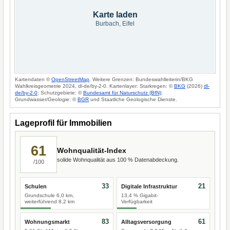
Karte laden
Burbach, Eifel
Kartendaten ©
OpenStreetMap
. Weitere Grenzen: Bundeswahlleiterin/BKG
Wahlkreisgeometrie 2024, dl-de/by-2-0. Kartenlayer: Starkregen: ©
BKG
(2026)
dl-
de/by-2-0
; Schutzgebiete: ©
Bundesamt für Naturschutz (BfN)
;
Grundwasser/Geologie: ©
BGR
und Staatliche Geologische Dienste.
Lageprofil für Immobilien
61
Wohnqualität-Index
solide Wohnqualität aus 100 % Datenabdeckung.
/100
33
21
Schulen
Digitale Infrastruktur
Grundschule 6,0 km,
13,4 % Gigabit-
weiterführend 8,2 km
Verfügbarkeit
83
61
Wohnungsmarkt
Alltagsversorgung