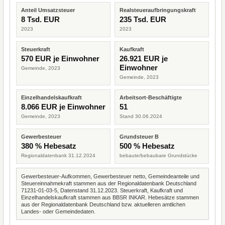
Anteil Umsatzsteuer
Realsteueraufbringungskraft
8 Tsd. EUR
235 Tsd. EUR
2023
2023
Steuerkraft
Kaufkraft
570 EUR je Einwohner
26.921 EUR je
Einwohner
Gemeinde, 2023
Gemeinde, 2023
Einzelhandelskaufkraft
Arbeitsort-Beschäftigte
8.066 EUR je Einwohner
51
Gemeinde, 2023
Stand 30.06.2024
Gewerbesteuer
Grundsteuer B
380 % Hebesatz
500 % Hebesatz
Regionaldatenbank 31.12.2024
bebaute/bebaubare Grundstücke
Gewerbesteuer-Aufkommen, Gewerbesteuer netto, Gemeindeanteile und
Steuereinnahmekraft stammen aus der Regionaldatenbank Deutschland
71231-01-03-5, Datenstand 31.12.2023. Steuerkraft, Kaufkraft und
Einzelhandelskaufkraft stammen aus BBSR INKAR. Hebesätze stammen
aus der Regionaldatenbank Deutschland bzw. aktuelleren amtlichen
Landes- oder Gemeindedaten.